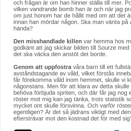
och frågan är om han hinner ställa till mer. P
vilken vandrande bomb han är och när jag p
om just honom har de hållit med om att det är
innan han mördar någon. Ska man vänta på a
hända?
Den misshandlade killen
var hemma hos mig
godkänt att jag skickar bilden till Sourze med
det ska väcka den anstöt det borde.
Genom att uppfostra
våra barn till ett fullstä
avståndstagande av våld, vilket förstås innebä
får förekomma våld inom hemmet, skulle vi
någonstans. Men för att klara av detta skulle v
behöva förbjuda spriten, och där får jag nog 
röster mot mig kan jag tänka, trots statistik s
mycket ont skulle försvinna. Och varför röste
egentligen? Är det så jädrans viktigt med de
eftersträvar mot den kostnad det för med sig