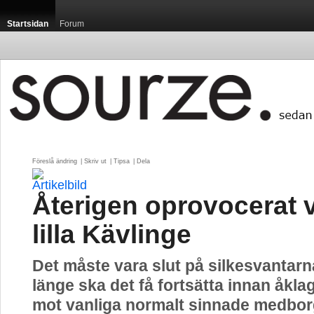
Startsidan
Forum
Föreslå ändring
| 
Skriv ut
| 
Tipsa
| 
Dela
Återigen oprovocerat v
lilla Kävlinge
Det måste vara slut på silkesvantarn
länge ska det få fortsätta innan åkla
mot vanliga normalt sinnade medbo