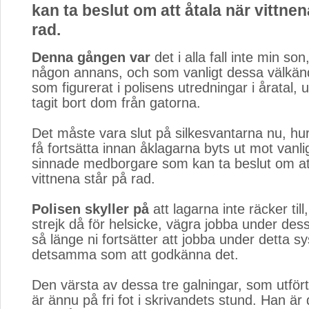
kan ta beslut om att åtala när vittnen
rad.
Denna gången var
det i alla fall inte min son
någon annans, och som vanligt dessa välkän
som figurerat i polisens utredningar i åratal, 
tagit bort dom från gatorna.
Det måste vara slut på silkesvantarna nu, hu
få fortsätta innan åklagarna byts ut mot vanl
sinnade medborgare som kan ta beslut om att
vittnena står på rad.
Polisen skyller på
att lagarna inte räcker till
strejk då för helsicke, vägra jobba under des
så länge ni fortsätter att jobba under detta s
detsamma som att godkänna det.
Den värsta av dessa tre galningar, som utfört
är ännu på fri fot i skrivandets stund. Han är 