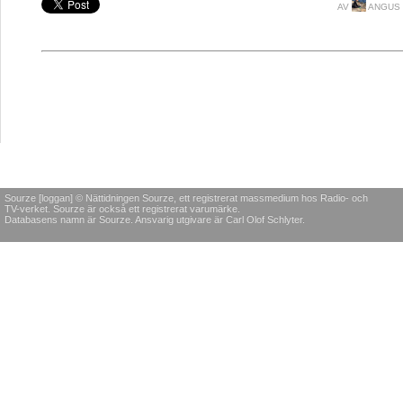
AV
ANGUS 
Sourze [loggan] © Nättidningen Sourze, ett registrerat massmedium hos Radio- och
TV-verket. Sourze är också ett registrerat varumärke.
Databasens namn är Sourze. Ansvarig utgivare är Carl Olof Schlyter.