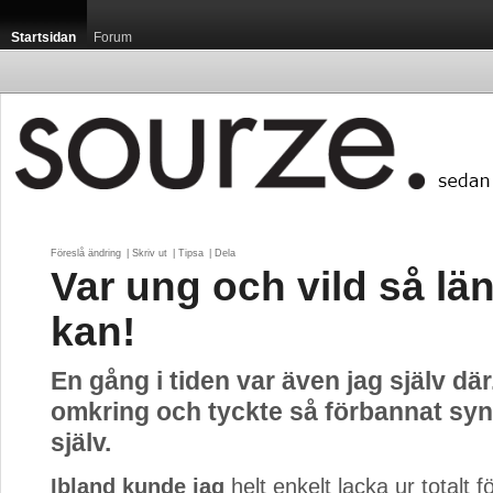
Startsidan
Forum
Föreslå ändring
| 
Skriv ut
| 
Tipsa
| 
Dela
Var ung och vild så lä
kan!
En gång i tiden var även jag själv där
omkring och tyckte så förbannat sy
själv.
Ibland kunde jag
helt enkelt lacka ur totalt fö