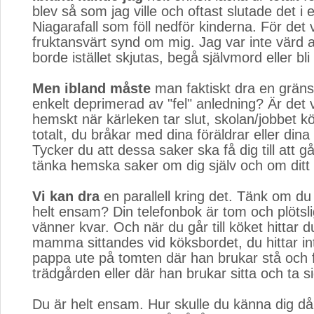
blev så som jag ville och oftast slutade det i e
Niagarafall som föll nedför kinderna. För det 
fruktansvärt synd om mig. Jag var inte värd a
borde istället skjutas, begå självmord eller bl
Men ibland måste
man faktiskt dra en gräns.
enkelt deprimerad av "fel" anledning? Är det 
hemskt när kärleken tar slut, skolan/jobbet kö
totalt, du bråkar med dina föräldrar eller din
Tycker du att dessa saker ska få dig till att 
tänka hemska saker om dig själv och om ditt 
Vi kan dra
en parallell kring det. Tänk om du
helt ensam? Din telefonbok är tom och plötsli
vänner kvar. Och när du går till köket hittar d
mamma sittandes vid köksbordet, du hittar int
pappa ute på tomten där han brukar stå och 
trädgården eller där han brukar sitta och ta si
Du är helt ensam. Hur skulle du känna dig då?