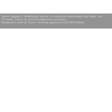
Sourze [loggan] © Nättidningen Sourze, ett registrerat massmedium hos Radio- och
TV-verket. Sourze är också ett registrerat varumärke.
Databasens namn är Sourze. Ansvarig utgivare är Carl Olof Schlyter.