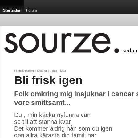
Startsidan
Forum
Föreslå ändring
| 
Skriv ut
| 
Tipsa
| 
Dela
Bli frisk igen
Folk omkring mig insjuknar i cancer
vore smittsamt...
Du , min käcka nyfunna vän
se till att stanna kvar
Det kommer aldrig nån som du igen
den allra käraste din familj har