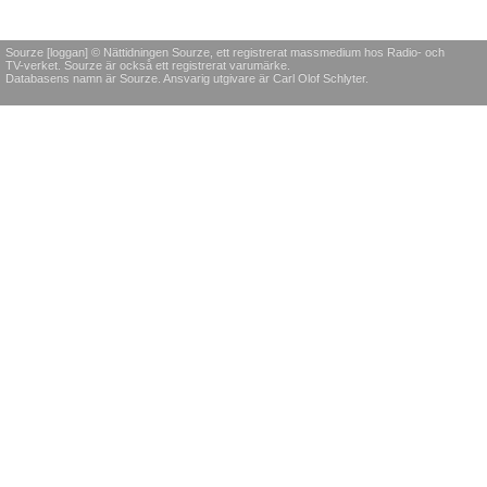
Sourze [loggan] © Nättidningen Sourze, ett registrerat massmedium hos Radio- och
TV-verket. Sourze är också ett registrerat varumärke.
Databasens namn är Sourze. Ansvarig utgivare är Carl Olof Schlyter.