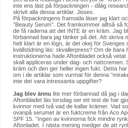
inte ens läst på förpackningen - dålig researc
skrivit alla dessa artiklar. Jisses.
På förpackningens framsida läser jag klart och
"Beauty Serum". Det framkommer alltså så fo
de få raderna att det INTE är en kräm. Jag bl
förbannad bara jag tänker på det. Att skriva
helt klart är en lögn, är det okej för Sveriges 
kvällstidning läs: skvallerpress? Om de bara 
instruktionerna hade Aftonbladet också vetat
skall appliceras under dag- och nattcremen.
kräm och den ger heller ingen fukt. Detta har 
om i de artiklar som vurmat för denna "mirak
inte det vara intressanta uppgifter?
Jag blev ännu
lite mer förbannad då jag i da
Aftonbladet läs torsdag ser ett test de har gjo
kvinnor med två vad de kallar krämer. Vad so
ovanpå serumet är en fuktcreme från Aco A
SPF 15. "Ingen av kvinnorna fick mindre rynko
Aftonladet. I nästa mening medger de att ry