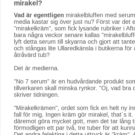
mirakel?
Vad är egentligen
mirakelbluffen med serum
media kastar sig över just nu? Först var det 
"mirakelkräm", som fick lysande rubriker i Aft
bara några veckor senare kallas "mirakelbluf
lyft detta serum till skyarna och gjort att tant
och stångas lite Ullaredkänsla i butikerna för 
åtråvärd tub?
Det är medierna.
"No 7 serum" är en hudvårdande produkt som
tillverkaren skall minska rynkor. "Oj, vad bra 
skriver tidningen.
"Mirakelkrämen", ordet som fick en helt ny inn
fall för mig. Ingen kräm gör mirakel, that´s it
däremot göra mycket gott, men det tar lång t
förmodligen ett par två, tre tuber för att kunn
Det andra felaktiga i detta uttryck är "kräm".