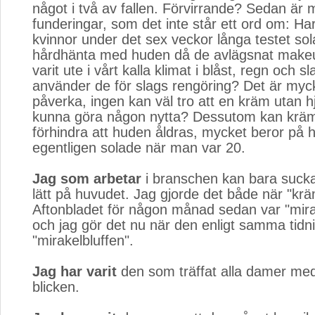
något i två av fallen. Förvirrande? Sedan är 
funderingar, som det inte står ett ord om: Ha
kvinnor under det sex veckor långa testet sol
hårdhänta med huden då de avlägsnat make
varit ute i vårt kalla klimat i blåst, regn och 
använder de för slags rengöring? Det är my
påverka, ingen kan väl tro att en kräm utan hj
kunna göra någon nytta? Dessutom kan kräm
förhindra att huden åldras, mycket beror på
egentligen solade när man var 20.
Jag som arbetar
i branschen kan bara sucka 
lätt på huvudet. Jag gjorde det både när "krä
Aftonbladet för någon månad sedan var "mir
och jag gör det nu när den enligt samma tidni
"mirakelbluffen".
Jag har varit
den som träffat alla damer med
blicken.