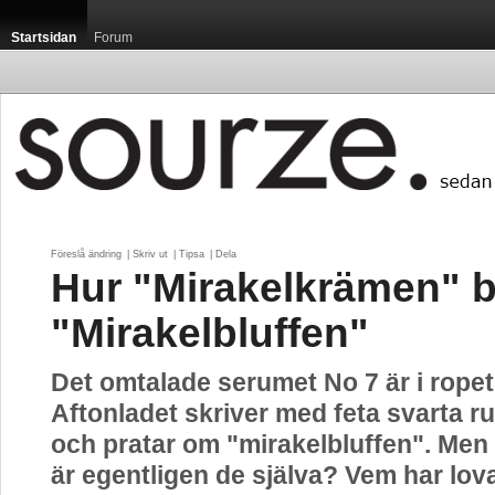
Startsidan
Forum
Föreslå ändring
| 
Skriv ut
| 
Tipsa
| 
Dela
Hur "Mirakelkrämen" b
"Mirakelbluffen"
Det omtalade serumet No 7 är i ropet
Aftonladet skriver med feta svarta ru
och pratar om "mirakelbluffen". Men
är egentligen de själva? Vem har lov