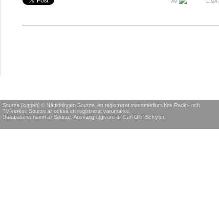
AV
LISA
Sourze [loggan] © Nättidningen Sourze, ett registrerat massmedium hos Radio- och
TV-verket. Sourze är också ett registrerat varumärke.
Databasens namn är Sourze. Ansvarig utgivare är Carl Olof Schlyter.