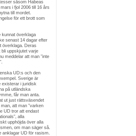
etitesser såsom Habeas
rs i fjol 2006 till 16 års
ytna till mordet.
ngelse för ett brott som
e kunnat överklaga 
ske senast 14 dagar efter
kt överklaga. Deras
bli uppskjutet varje
nu meddelar att man "inte
".
enska UD:s och den 
 exempel. Sverige är
existerar i juridisk
rna på utländska
rymme, får man anta.
t ut just rättsväsendet
r man, att man "varken
ke UD tror att endast
tionals", alla
iskt upphöjda över alla
ialismen, om man säger så.
ge anklagar UD för rasism.