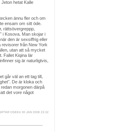
 Jeton hetat Kalle
etecken ännu fler och om
nte ensam om sitt öde.
, rättsövergreppp,
" i Kosova. Man skojar i
är den är sexsiffrig eller
a revisorer från New York
fällen, utan att så mycket
. Fallet Kiqina lär
inner sig är naturligtvis,
 går väl an ett tag till,
ighet". De är kloka och
 de redan morgonen därpå
 att det vore något
IPTAR OSEKU
30 JAN 2008 23:32