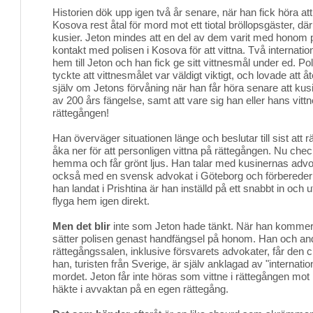
Historien dök upp igen två år senare, när han fick höra att 
Kosova rest åtal för mord mot ett tiotal bröllopsgäster, dä
kusier. Jeton mindes att en del av dem varit med honom p
kontakt med polisen i Kosova för att vittna. Två internatio
hem till Jeton och han fick ge sitt vittnesmål under ed. Pol
tyckte att vittnesmålet var väldigt viktigt, och lovade at
själv om Jetons förvåning när han får höra senare att ku
av 200 års fängelse, samt att vare sig han eller hans vitt
rättegången!
Han överväger situationen länge och beslutar till sist att r
åka ner för att personligen vittna på rättegången. Nu ch
hemma och får grönt ljus. Han talar med kusinernas adv
också med en svensk advokat i Göteborg och förbereder sig
han landat i Prishtina är han inställd på ett snabbt in och 
flyga hem igen direkt.
Men det blir
inte som Jeton hade tänkt. När han kommer t
sätter polisen genast handfängsel på honom. Han och an
rättegångssalen, inklusive försvarets advokater, får den
han, turisten från Sverige, är själv anklagad av "internation
mordet. Jeton får inte höras som vittne i rättegången mot 
häkte i avvaktan på en egen rättegång.