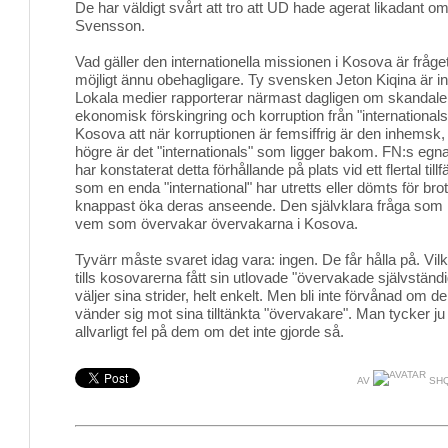
De har väldigt svårt att tro att UD hade agerat likadant om
Svensson.
Vad gäller den internationella missionen i Kosova är fråg
möjligt ännu obehagligare. Ty svensken Jeton Kiqina är i
Lokala medier rapporterar närmast dagligen om skandaler
ekonomisk förskingring och korruption från "internationals
Kosova att när korruptionen är femsiffrig är den inhemsk, n
högre är det "internationals" som ligger bakom. FN:s egn
har konstaterat detta förhållande på plats vid ett flertal till
som en enda "international" har utretts eller dömts för brott
knappast öka deras anseende. Den självklara fråga som inf
vem som övervakar övervakarna i Kosova.
Tyvärr måste svaret idag vara: ingen. De får hålla på. Vilket
tills kosovarerna fått sin utlovade "övervakade självständ
väljer sina strider, helt enkelt. Men bli inte förvånad om
vänder sig mot sina tilltänkta "övervakare". Man tycker ju
allvarligt fel på dem om det inte gjorde så.
AV
SHQ