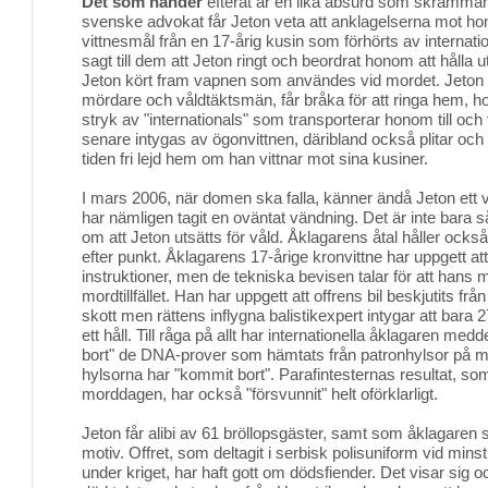
Det som händer
efteråt är en lika absurd som skrämmande
svenske advokat får Jeton veta att anklagelserna mot hon
vittnesmål från en 17-årig kusin som förhörts av internati
sagt till dem att Jeton ringt och beordrat honom att hålla ut
Jeton kört fram vapnen som användes vid mordet. Jeton f
mördare och våldtäktsmän, får bråka för att ringa hem, hotas 
stryk av "internationals" som transporterar honom till och
senare intygas av ögonvittnen, däribland också plitar och 
tiden fri lejd hem om han vittnar mot sina kusiner.
I mars 2006, när domen ska falla, känner ändå Jeton ett 
har nämligen tagit en oväntat vändning. Det är inte bara så
om att Jeton utsätts för våld. Åklagarens åtal håller också
efter punkt. Åklagarens 17-årige kronvittne har uppgett att 
instruktioner, men de tekniska bevisen talar för att hans m
mordtillfället. Han har uppgett att offrens bil beskjutits frå
skott men rättens inflygna balistikexpert intygar att bara 2
ett håll. Till råga på allt har internationella åklagaren medd
bort" de DNA-prover som hämtats från patronhylsor på m
hylsorna har "kommit bort". Parafintesternas resultat, so
morddagen, har också "försvunnit" helt oförklarligt.
Jeton får alibi av 61 bröllopsgäster, samt som åklagaren s
motiv. Offret, som deltagit i serbisk polisuniform vid min
under kriget, har haft gott om dödsfiender. Det visar sig o