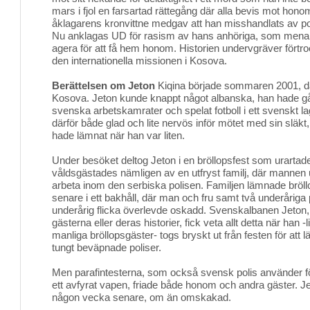
mars i fjol en farsartad rättegång där alla bevis mot hon
åklagarens kronvittne medgav att han misshandlats av polis
Nu anklagas UD för rasism av hans anhöriga, som menar a
agera för att få hem honom. Historien undervgräver förtr
den internationella missionen i Kosova.
Berättelsen om Jeton
Kiqina började sommaren 2001, då J
Kosova. Jeton kunde knappt något albanska, han hade gåt
svenska arbetskamrater och spelat fotboll i ett svenskt lag
därför både glad och lite nervös inför mötet med sin släk
hade lämnat när han var liten.
Under besöket deltog Jeton i en bröllopsfest som urartad
våldsgästades nämligen av en utfryst familj, där mannen un
arbeta inom den serbiska polisen. Familjen lämnade bröl
senare i ett bakhåll, där man och fru samt två underåriga
underårig flicka överlevde oskadd. Svenskalbanen Jeton,
gästerna eller deras historier, fick veta allt detta när han
manliga bröllopsgäster- togs bryskt ut från festen för att lä
tungt beväpnade poliser.
Men parafintesterna, som också svensk polis använder för
ett avfyrat vapen, friade både honom och andra gäster. Je
någon vecka senare, om än omskakad.