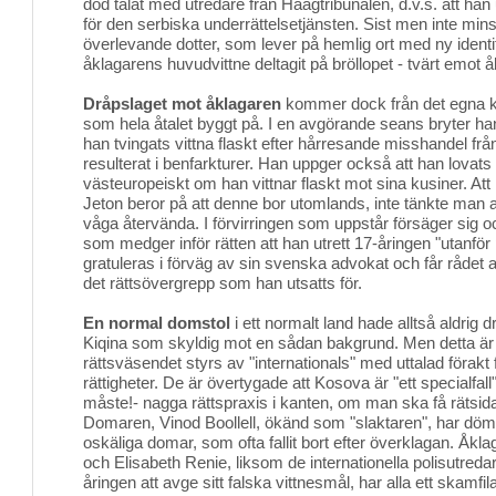
död talat med utredare från Haagtribunalen, d.v.s. att han
för den serbiska underrättelsetjänsten. Sist men inte minst
överlevande dotter, som lever på hemlig ort med ny identi
åklagarens huvudvittne deltagit på bröllopet - tvärt emot
Dråpslaget mot åklagaren
kommer dock från det egna kro
som hela åtalet byggt på. I en avgörande seans bryter han
han tvingats vittna flaskt efter hårresande misshandel frå
resulterat i benfarkturer. Han uppger också att han lovats pe
västeuropeiskt om han vittnar flaskt mot sina kusiner. Att 
Jeton beror på att denne bor utomlands, inte tänkte man a
våga återvända. I förvirringen som uppstår försäger sig 
som medger inför rätten att han utrett 17-åringen "utanför 
gratuleras i förväg av sin svenska advokat och får rådet 
det rättsövergrepp som han utsatts för.
En normal domstol
i ett normalt land hade alltså aldrig
Kiqina som skyldig mot en sådan bakgrund. Men detta är
rättsväsendet styrs av "internationals" med uttalad förakt 
rättigheter. De är övertygade att Kosova är "ett specialfall
måste!- nagga rättspraxis i kanten, om man ska få rätsida
Domaren, Vinod Boollell, ökänd som "slaktaren", har dömt m
oskäliga domar, som ofta fallit bort efter överklagan. Å
och Elisabeth Renie, liksom de internationella polisutred
åringen att avge sitt falska vittnesmål, har alla ett skamfil