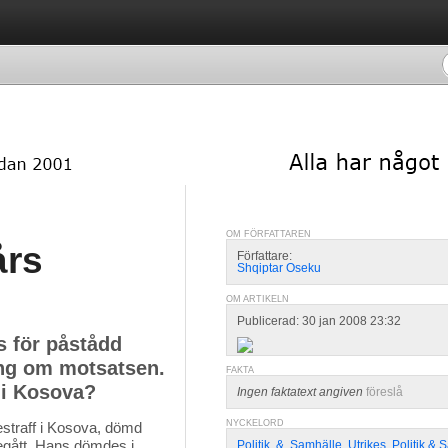
OM FÖRFATTAREN
års
Författare:
Shqiptar Oseku
OM ARTIKELN
Publicerad: 30 jan 2008 23:32
s för påstådd
ning om motsatsen.
FAKTA
 i Kosova?
Ingen faktatext angiven
föreslå
NYCKELORD
sestraff i Kosova, dömd
begått. Hans dömdes i
Politik
,
&
,
Samhälle
,
Utrikes
,
Politik & 