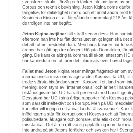
svenskens skuld i förväg och tänker inte avstyras av p
Corpus och teknisk bevisning. Jeton Kiqina döms därför i ma
fängelse, för delaktighet i mord och ett antal andra brott kn
Kusinerna Kiqina et. al. får sålunda sammalagt 218 års fä
de troligen inte har begått.
Jeton Kiqina avtjänar
sitt straff sedan dess. Han har int
eftersom han inte har fått domslutet enligt lagen ska det 
det att rätten meddelat dom. Men hans kusiner har försö
ärende har gått upp tre gånger i Högsta Domstolen, för att 
gång. De kanske aldrig få komma till skott, eftersom HD 
har kännedom om att ärendet inlämnats över huvud taget
Fallet med Jeton
Kiqina reser många frågetecken om sv
internationella missionens agerande i Kosova. Ta UD, till
tredje största biståndsgivaren i Kosova; i ett land som inte 
mening, som styrs av "internationals" och är helt i hände
biståndsgivare bör UD ha rätt generöst med handlingsut
Dessutom har UD i sina årliga rapporter från Kosova peka
som särskilt ineffektivt och korrupt. Men på UD meddela
kan eller vill ingripa i ett annat lands rättsväsende". Kans
infödingarna står för korruptionen i Kosova och att "interna
polisutredare, åklagare och domare, står etiskt och moral
misstankar. Det är en rätt vanlig uppfattning inom kolon
Inte undra på att Jetons föräldrar och syskon här i Sveri