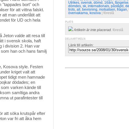
Utrikes
,
svensk
,
dömd
,
16års
,
fängelse
om "tappades bort" och
dömdes
,
sk
,
internationals
,
påstådd
,
de
er för att vittna falskt.
trots
,
all
,
bevisning
,
motsatsen
,
frågan
,
övervakarna
,
kosova
| 
föreslå
tt man underlåtit att
oendet för UD och hela
PLATS
Artikeln är inte placerad.
föreslå
eton valde att resa till 
DELA ARTIKELN
t i svensk skola, haft
Länk till artikeln:
 i division 2. Han var
t, som han och hans familj
e, Kosova style. Festen
der kriget valt att
lopet tidigt men hamnade
 pojkar dödades; en
 som varken kände till
 -liksom samltiga andra
mna ut parafintester till
 att söka krutspår efter
ton var fri att åka hem