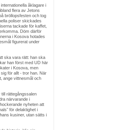
internationella åklagare i
ribland flera av Jetons
å bröllopsfesten och tog
nella poliser skickades
iserna tackade för kaffet,
t återkomma. Döm därför
sinerna i Kosova hotades
nesmål figurerat under
ätt ska vara rätt: han ska
eckar han först med UD här
okater i Kosova, men
 för allt - tror han. När
ut, ange vittnesmål och
ill rättegångssalen 
dra närvarande i
 chockerande nyheten att
als" för delaktighet i
hans kusiner, utan sätts i