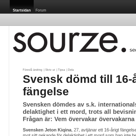
Startsidan
Forum
Föreslå ändring
| 
Skriv ut
| 
Tipsa
| 
Dela
Svensk dömd till 16-
fängelse
Svensken dömdes av s.k. international
delaktighet i ett mord, trots all bevis
Frågan är: Vem övervakar övervakarna
Svensken Jeton Kiqina
, 27, avtjänar ett 16-årigt fängel
mot sitt nekande för delaktighet i ett mord som han inte 