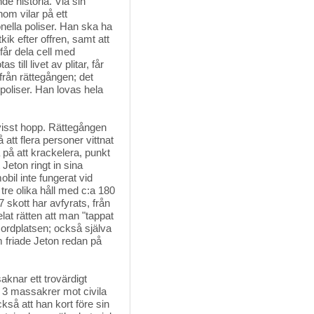
 historia. Via sin 
om vilar på ett
onella poliser. Han ska ha
kik efter offren, samt att
år dela cell med
till livet av plitar, får
 från rättegången; det
poliser. Han lovas hela
visst hopp. Rättegången
 att flera personer vittnat
 på att krackelera, punkt
Jeton ringt in sina
obil inte fungerat vid
n tre olika håll med c:a 180
7 skott har avfyrats, från
elat rätten att man "tappat
ordplatsen; också själva
m friade Jeton redan på
aknar ett trovärdigt
st 3 massakrer mot civila
ckså att han kort före sin