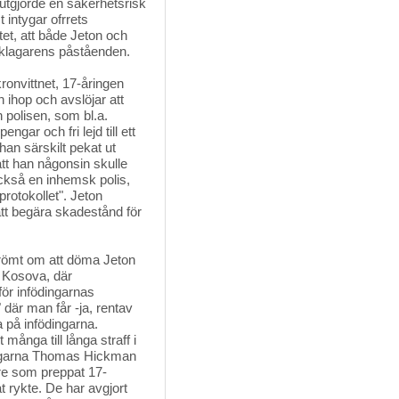
 utgjorde en säkerhetsrisk
 intygar ofrrets
tet, att både Jeton och
 åklagarens påståenden.
nvittnet, 17-åringen 
 ihop och avslöjar att
n polisen, som bl.a.
ngar och fri lejd till ett
han särskilt pekat ut
tt han någonsin skulle
också en inhemsk polis,
protokollet". Jeton
att begära skadestånd för
 drömt om att döma Jeton 
 Kosova, där
för infödingarnas
" där man får -ja, rentav
 på infödingarna.
ånga till långa straff i
klagarna Thomas Hickman
are som preppat 17-
at rykte. De har avgjort