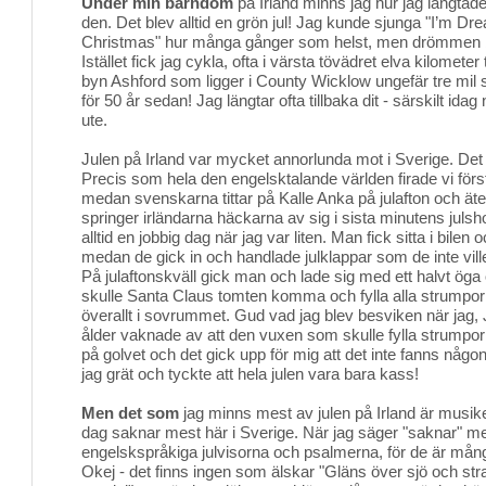
Under min barndom
på Irland minns jag hur jag längtade 
den. Det blev alltid en grön jul! Jag kunde sjunga "I’m Dr
Christmas" hur många gånger som helst, men drömmen ble
Istället fick jag cykla, ofta i värsta tövädret elva kilometer
byn Ashford som ligger i County Wicklow ungefär tre mil 
för 50 år sedan! Jag längtar ofta tillbaka dit - särskilt idag 
ute.
Julen på Irland var mycket annorlunda mot i Sverige. Det 
Precis som hela den engelsktalande världen firade vi förs
medan svenskarna tittar på Kalle Anka på julafton och äter
springer irländarna häckarna av sig i sista minutens juls
alltid en jobbig dag när jag var liten. Man fick sitta i bile
medan de gick in och handlade julklappar som de inte ville
På julaftonskväll gick man och lade sig med ett halvt öga ö
skulle Santa Claus tomten komma och fylla alla strump
överallt i sovrummet. Gud vad jag blev besviken när jag, 
ålder vaknade av att den vuxen som skulle fylla strumpo
på golvet och det gick upp för mig att det inte fanns någ
jag grät och tyckte att hela julen vara bara kass!
Men det som
jag minns mest av julen på Irland är musiken
dag saknar mest här i Sverige. När jag säger "saknar" me
engelskspråkiga julvisorna och psalmerna, för de är mån
Okej - det finns ingen som älskar "Gläns över sjö och stra