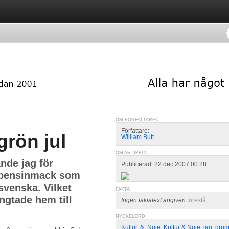
OM FÖRFATTAREN
Författare:
rön jul
William Butt
OM ARTIKELN
nde jag för
Publicerad: 22 dec 2007 00:28
en bensinmack som
 svenska. Vilket
FAKTA
ngtade hem till
Ingen faktatext angiven
föreslå
NYCKELORD
Kultur
,
&
,
Nöje
,
Kultur & Nöje
,
jag
,
drö