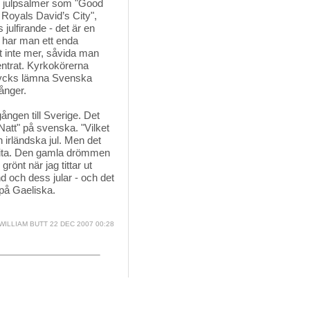
hör julpsalmer som "Good
Royals David’s City",
ulfirande - det är en
e har man ett enda
det inte mer, såvida man
entrat. Kyrkokörerna
 tycks lämna Svenska
ånger.
ången till Sverige. Det
Natt" på svenska. "Vilket
n irländska jul. Men det
t vita. Den gamla drömmen
grönt när jag tittar ut
 och dess jular - och det
 på Gaeliska.
WILLIAM BUTT
22 DEC 2007 00:28