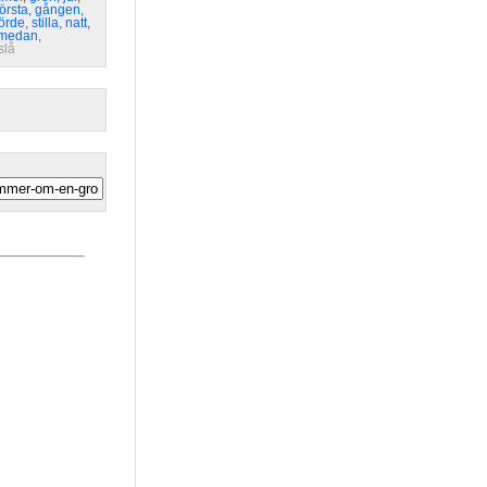
första
,
gången
,
örde
,
stilla
,
natt
,
medan
,
slå