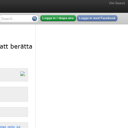
Om Sourze
Logga in / skapa anv.
Logga in med Facebook
mmer
,
grön
,
jul
,