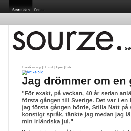
Startsidan
Forum
Föreslå ändring
| 
Skriv ut
| 
Tipsa
| 
Dela
Jag drömmer om en g
"För exakt, på veckan, 40 år sedan anlä
första gången till Sverige. Det var i 
jag första gången hörde, Stilla Natt på
konstigt språk, tänkte jag medan jag lä
min irländska jul."