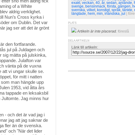
efter snö men aldrig fick 
exakt
,
veckan
,
40
,
år
,
sedan
,
anlände
,
eaming of a White
sverige
,
bensinmack
,
första
,
gången
,
h
svenska
,
vilket
,
konstigt
,
språk
,
tänkte
,
v aldrig verklighet.
längtade
,
hem
,
min
,
irländska
,
jul
| 
före
 till Nun’s Cross kyrka i
söder om Dublin. Det var
PLATS
när jag ser att det är grönt
Artikeln är inte placerad.
föreslå
DELA ARTIKELN
är den fortfarande.
Länk till artikeln:
tås jul på Juldagen och
 sig mätta på julskinka,
hoppande. Julafton var
n och vänta på de vuxna
 att vi ungar skulle se.
ppet, för mitt i natten
or som man hängde upp
Julen 1953, vid åtta års
rna tappade en leksaksbil
on Jultomte. Jag minns hur
 - och det är vad jag i 
nar jag att jag saknar de
ga fler än de svenska.
nd" och "När det lider