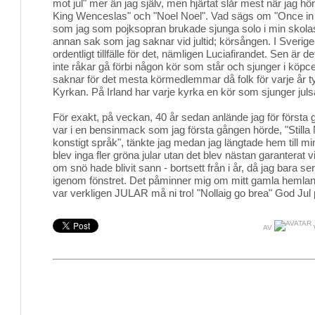
mot jul" mer än jag själv, men hjärtat slår mest när jag 
King Wenceslas" och "Noel Noel". Vad sägs om "Once in 
som jag som pojksopran brukade sjunga solo i min skolas j
annan sak som jag saknar vid jultid; körsången. I Sverig
ordentligt tillfälle för det, nämligen Luciafirandet. Sen är 
inte råkar gå förbi någon kör som står och sjunger i köpc
saknar för det mesta körmedlemmar då folk för varje år
Kyrkan. På Irland har varje kyrka en kör som sjunger juls
För exakt, på veckan, 40 år sedan anlände jag för första g
var i en bensinmack som jag första gången hörde, "Stilla 
konstigt språk", tänkte jag medan jag längtade hem till mi
blev inga fler gröna jular utan det blev nästan garantera
om snö hade blivit sann - bortsett från i år, då jag bara ser 
igenom fönstret. Det påminner mig om mitt gamla hemland
var verkligen JULAR må ni tro! "Nollaig go brea" God Jul
AV