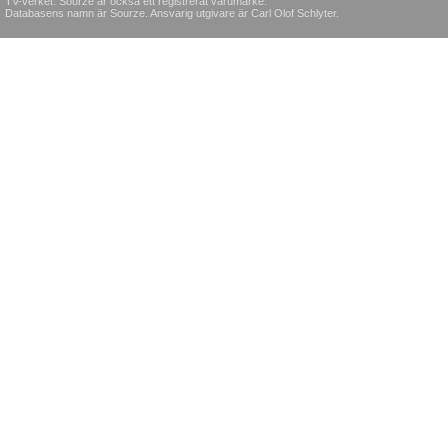
TV-verket. Sourze är också ett registrerat varumärke.
Databasens namn är Sourze. Ansvarig utgivare är Carl Olof Schlyter.