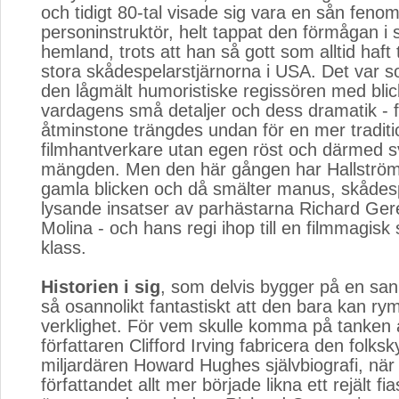
och tidigt 80-tal visade sig vara en sån feno
personinstruktör, helt tappat den förmågan i s
hemland, trots att han så gott som alltid haft ti
stora skådespelarstjärnorna i USA. Det var 
den lågmält humoristiske regissören med blic
vardagens små detaljer och dess dramatik - f
åtminstone trängdes undan för en mer traditi
filmhantverkare utan egen röst och därmed svå
mängden. Men den här gången har Hallström
gamla blicken och då smälter manus, skådesp
lysande insatser av parhästarna Richard Ger
Molina - och hans regi ihop till en filmmagisk
klass.
Historien i sig
, som delvis bygger på en sann
så osannolikt fantastiskt att den bara kan r
verklighet. För vem skulle komma på tanken 
författaren Clifford Irving fabricera den folks
miljardären Howard Hughes självbiografi, när
författandet allt mer började likna ett rejält fi