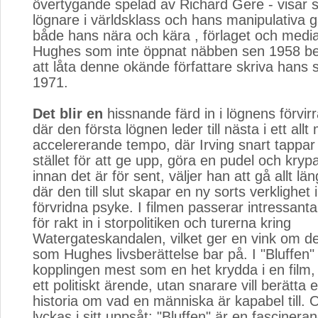
övertygande spelad av Richard Gere - visar s
lögnare i världsklass och hans manipulativa 
både hans nära och kära , förlaget och medi
Hughes som inte öppnat näbben sen 1958 bes
att låta denne okände författare skriva hans s
1971.
Det blir en
hissnande färd in i lögnens förvir
där den första lögnen leder till nästa i ett allt
accelererande tempo, där Irving snart tappar 
stället för att ge upp, göra en pudel och krypa 
innan det är för sent, väljer han att gå allt län
där den till slut skapar en ny sorts verklighet 
förvridna psyke. I filmen passerar intressant
för rakt in i storpolitiken och turerna kring
Watergateskandalen, vilket ger en vink om de
som Hughes livsberättelse bar på. I "Bluffen"
kopplingen mest som en het krydda i en film,
ett politiskt ärende, utan snarare vill berätta 
historia om vad en människa är kapabel till. 
lyckas i sitt uppsåt: "Bluffen" är en fascinera