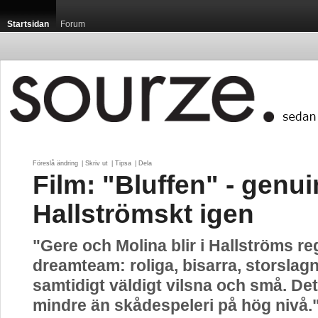
Startsidan
Forum
Föreslå ändring
| 
Skriv ut
| 
Tipsa
| 
Dela
Film: "Bluffen" - genui
Hallströmskt igen
"Gere och Molina blir i Hallströms regi
dreamteam: roliga, bisarra, storslag
samtidigt väldigt vilsna och små. Det
mindre än skådespeleri på hög nivå.