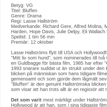
Betyg: VG
Titel: Bluffen
Genre: Drama
Regi: Lasse Hallström
Medverkande: Richard Gere, Alfred Molina, 
Harden, Hope Davis, Julie Delpy, Eli Wallach 
Speltid: 1 tim 56 min
Premiär: 12 oktober
Lasse Hallströms flytt till USA och Hollywoodf
"Mitt liv som hund", som nominerades till två
en Guldbagge för bästa film, 1985 har efter "
1993 snarare suddat ut än strukit under den
blicken på människan som hans tidigare film
gemensamt och som gjorde dem lågmält sevä
"Bluffen" är den genuint Hallströmska blicken 
som visar att han trots allt är en regissör att
Det som varit
mest märkligt under Hallströms 
Hollywood är att han, som i sina tidigaste film