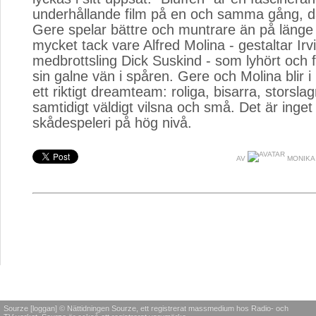
underhållande film på en och samma gång, d
Gere spelar bättre och muntrare än på länge
mycket tack vare Alfred Molina - gestaltar Ir
medbrottsling Dick Suskind - som lyhört och fö
sin galne vän i spåren. Gere och Molina blir i
ett riktigt dreamteam: roliga, bisarra, storsla
samtidigt väldigt vilsna och små. Det är inge
skådespeleri på hög nivå.
AV
MONIKA
Sourze [loggan] © Nättidningen Sourze, ett registrerat massmedium hos Radio- och