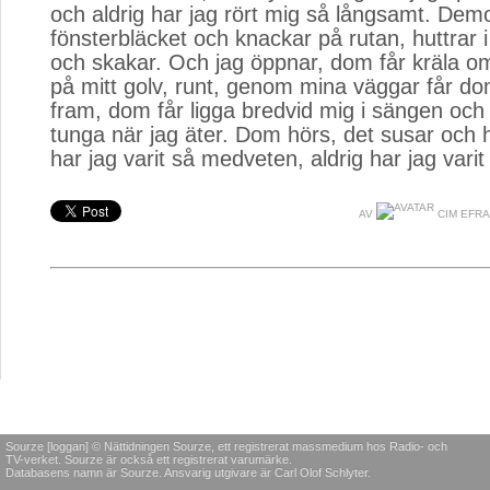
och aldrig har jag rört mig så långsamt. Demo
fönsterbläcket och knackar på rutan, huttrar i 
och skakar. Och jag öppnar, dom får kräla om
på mitt golv, runt, genom mina väggar får do
fram, dom får ligga bredvid mig i sängen och
tunga när jag äter. Dom hörs, det susar och h
har jag varit så medveten, aldrig har jag varit 
AV
CIM EFR
Sourze [loggan] © Nättidningen Sourze, ett registrerat massmedium hos Radio- och
TV-verket. Sourze är också ett registrerat varumärke.
Databasens namn är Sourze. Ansvarig utgivare är Carl Olof Schlyter.