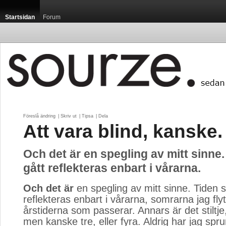
Startsidan
Forum
Föreslå ändring
| 
Skriv ut
| 
Tipsa
| 
Dela
Att vara blind, kanske.
Och det är en spegling av mitt sinne
gått reflekteras enbart i vårarna.
Och det är
en spegling av mitt sinne. Tiden s
reflekteras enbart i vårarna, somrarna jag fly
årstiderna som passerar. Annars är det stiltje, 
men kanske tre, eller fyra. Aldrig har jag sprun