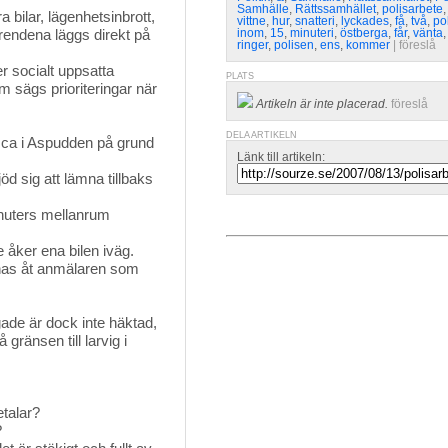
Samhälle
,
Rättssamhället
,
polisarbete
a bilar, lägenhetsinbrott,
vittne
,
hur
,
snatteri
,
lyckades
,
få
,
två
,
pol
 Ärendena läggs direkt på
inom
,
15
,
minuteri
,
östberga
,
får
,
vänta
ringer
,
polisen
,
ens
,
kommer
| 
föreslå
r socialt uppsatta
PLATS
m sägs prioriteringar när
Artikeln är inte placerad.
föreslå
DELA ARTIKELN
 Ica i Aspudden på grund 
Länk till artikeln:
d sig att lämna tillbaks
inuters mellanrum
åker ena bilen iväg.
gnas åt anmälaren som
ade är dock inte häktad, 
 gränsen till larvig i
talar?
?