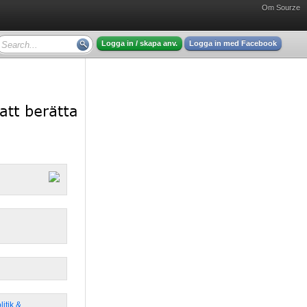
Om Sourze
Logga in / skapa anv.
Logga in med Facebook
litik &