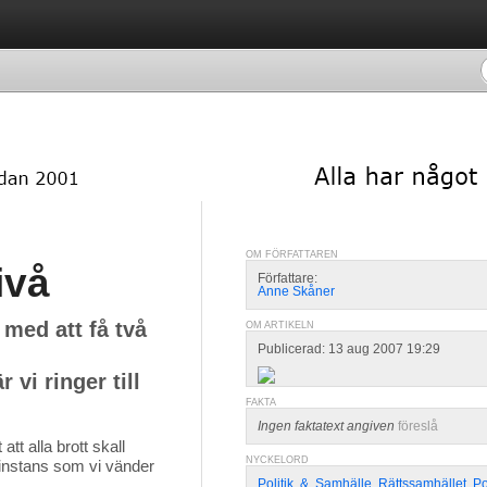
OM FÖRFATTAREN
ivå
Författare:
Anne Skåner
s med att få två
OM ARTIKELN
Publicerad: 13 aug 2007 19:29
 vi ringer till
FAKTA
Ingen faktatext angiven
föreslå
t alla brott skall 
NYCKELORD
n instans som vi vänder
Politik
,
&
,
Samhälle
,
Rättssamhället
,
Po