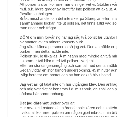
Att polisen sällan kommer när vi ringer vet vi. Stölder i vår
m.fl. s.k. lägre grader av brott får inte polisen att åka ut.
försäkringsbolagen.
Bråk, misshandel, om det inte sker på Stureplan eller i me
sammanhang lockar inte ut polisen, det finns alltid vad so
man ringer och frågar.
DÖM om min
förvåning när jag såg två polisbilar utanför
av snatteri av en mindre konservburk.
Jag råkar känna personerna så jag vet. Den anmälde erbjö
burken men detta räckte inte.
Polisen skulle tillkallas. Å minsann med mindre än två m
inkommer två bilar med två poliser i varje bil.
Efter en stunds genomgång och samtal med den anmälde 
Sedan vidtar en stor förhörsundersökning. 45 minuter ä
livligt berättar om brottet och att han också blivit hotad.
Jag vet ärligt
talat inte om hur utgången blev. Den anklag
och mig veterligt är han trots f.d. missbruk, en snäll och på
sådana här sammanhang.
Det jag däremot
undrar över är:
Hur mycket kostade detta ärende poliskåren och skattebe
I vilka fall kommer polisen om någon gjort inbrott i min bil