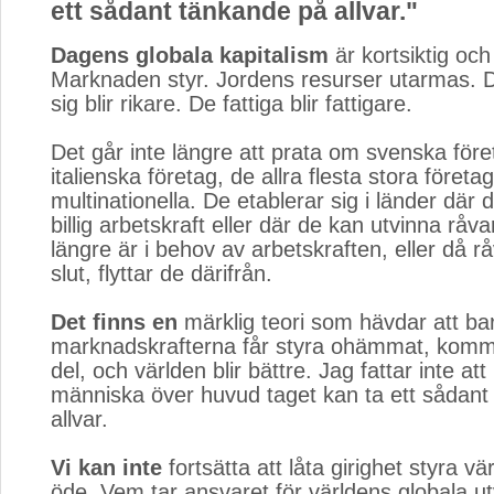
ett sådant tänkande på allvar."
Dagens globala kapitalism
är kortsiktig och 
Marknaden styr. Jordens resurser utarmas. D
sig blir rikare. De fattiga blir fattigare.
Det går inte längre att prata om svenska föret
italienska företag, de allra flesta stora företag
multinationella. De etablerar sig i länder där
billig arbetskraft eller där de kan utvinna råva
längre är i behov av arbetskraften, eller då rå
slut, flyttar de därifrån.
Det finns en
märklig teori som hävdar att bar
marknadskrafterna får styra ohämmat, kommer 
del, och världen blir bättre. Jag fattar inte at
människa över huvud taget kan ta ett sådant
allvar.
Vi kan inte
fortsätta att låta girighet styra vä
öde. Vem tar ansvaret för världens globala u