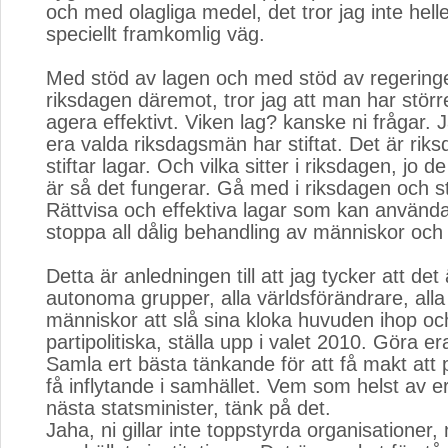
och med olagliga medel, det tror jag inte hell
speciellt framkomlig väg.
Med stöd av lagen och med stöd av regering
riksdagen däremot, tror jag att man har störr
agera effektivt. Viken lag? kanske ni frågar.
era valda riksdagsmän har stiftat. Det är ri
stiftar lagar. Och vilka sitter i riksdagen, jo d
är så det fungerar. Gå med i riksdagen och st
Rättvisa och effektiva lagar som kan använda
stoppa all dålig behandling av människor och 
Detta är anledningen till att jag tycker att det 
autonoma grupper, alla världsförändrare, all
människor att slå sina kloka huvuden ihop och
partipolitiska, ställa upp i valet 2010. Göra e
Samla ert bästa tänkande för att få makt att p
få inflytande i samhället. Vem som helst av er
nästa statsminister, tänk på det.
Jaha, ni gillar inte toppstyrda organisationer, ni