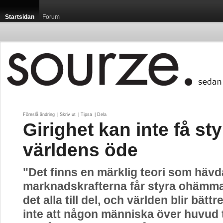
Startsidan
Forum
Föreslå ändring
| 
Skriv ut
| 
Tipsa
| 
Dela
Girighet kan inte få sty
världens öde
"Det finns en märklig teori som hävd
marknadskrafterna får styra ohämm
det alla till del, och världen blir bättr
inte att någon människa över huvud 