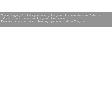
Sourze [loggan] © Nättidningen Sourze, ett registrerat massmedium hos Radio- och
TV-verket. Sourze är också ett registrerat varumärke.
Databasens namn är Sourze. Ansvarig utgivare är Carl Olof Schlyter.