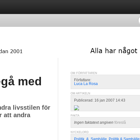
OM FÖRFATTAREN
regå med
Författare:
Luca La Rosa
OM ARTIKELN
Publicerad: 16 jan 2007 14:43
dra livsstilen för
r att andra
FAKTA
Ingen faktatext angiven
föreslå
NYCKELORD
Politik
,
&
,
Samhälle
,
Politik & Samhälle