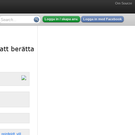
Om Sourze
Logga in / skapa anv.
Logga in med Facebook
,
reinfeldt
,
vill
,