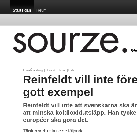
Startsidan
Forum
Föreslå ändring
| 
Skriv ut
| 
Tipsa
| 
Dela
Reinfeldt vill inte fö
gott exempel
Reinfeldt vill inte att svenskarna ska än
att minska koldioxidutsläpp. Han tycke
européer ska göra det.
Tänk om du
skulle se följande: