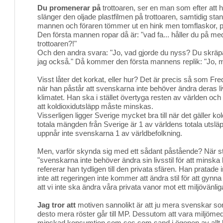
Du promenerar på
trottoaren, ser en man som efter att h
slänger den oljade plastfilmen på trottoaren, samtidig stan
mannen och föraren tömmer ut en hink men tomflaskor, p
Den första mannen ropar då är: "vad fa... håller du på me
trottoaren?!"
Och den andra svara: "Jo, vad gjorde du nyss? Du skräpar
jag också." Då kommer den första mannens replik: "Jo, me
Visst låter det korkat, eller hur? Det är precis så som Fre
när han påstår att svenskarna inte behöver ändra deras liv
klimatet. Han ska i stället övertyga resten av världen och 
att koldioxidutsläpp måste minskas.
Visserligen ligger Sverige mycket bra till när det gäller k
totala mängden från Sverige är 1 av världens totala utsläpp
uppnår inte svenskarna 1 av världbefolkning.
Men, varför skynda sig med ett sådant påstående? När st
"svenskarna inte behöver ändra sin livsstil för att minska 
refererar han tydligen till den privata sfären. Han pratade
inte att regeringen inte kommer att ändra stil för att gynna 
att vi inte ska ändra våra privata vanor mot ett miljövänliga
Jag tror att
motiven sannolikt är att ju mera svenskar so
desto mera röster går till MP. Dessutom att vara miljöme
minskad konsumtion som ses som sand i ögonen av allt hö