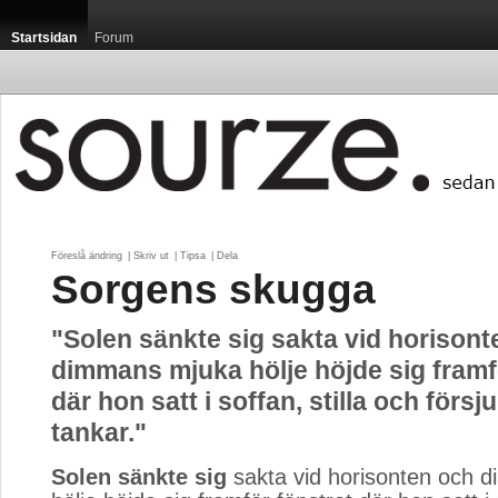
Startsidan
Forum
Föreslå ändring
| 
Skriv ut
| 
Tipsa
| 
Dela
Sorgens skugga
"Solen sänkte sig sakta vid horisont
dimmans mjuka hölje höjde sig framf
där hon satt i soffan, stilla och försj
tankar."
Solen sänkte sig
sakta vid horisonten och 