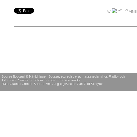
AV
MINEL
Sourze [loggan] © Nättidningen Sourze, ett registrerat massmedium hos Radio- och
TV-verket. Sourze är också ett registrerat varumärke.
Databasens namn är Sourze. Ansvarig utgivare är Carl Olof Schlyter.