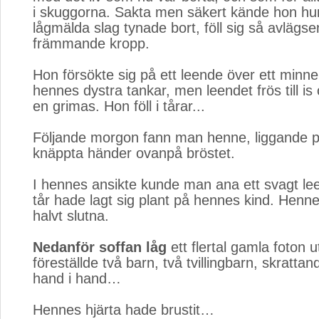
i skuggorna. Sakta men säkert kände hon hur
lågmälda slag tynade bort, föll sig så avläg
främmande kropp.
Hon försökte sig på ett leende över ett minne
hennes dystra tankar, men leendet frös till is 
en grimas. Hon föll i tårar...
Följande morgon fann man henne, liggande 
knäppta händer ovanpå bröstet.
I hennes ansikte kunde man ana ett svagt le
tår hade lagt sig plant på hennes kind. Henn
halvt slutna.
Nedanför soffan låg
ett flertal gamla foton u
föreställde två barn, två tvillingbarn, skratta
hand i hand…
Hennes hjärta hade brustit…