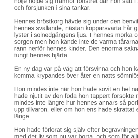
hölje höjde sig framför fönstret där hon satt i s
och försjunken i sina tankar.
Hennes bröstkorg hävde sig under den benvit
hennes svallande, nästan kopparsvarta hår ga
lyster i solnedgångens ljus. I hennes mörka ö
sorgen men hon kände inte de varma tårarn
rann nerför hennes kinder. Den enorma sak
tungt hennes hjärta.
En ny dag var på väg att försvinna och hon 
komma krypandes över åter en natts sömnlö
Hon mindes inte när hon hade sovit en hel nat
hade njutit av den föda hon tappert försökte 
mindes inte längre hur hennes annars så porl
upp tillvaron, eller om hon ens hade skrattat el
länge...
Hon hade förlorat sig själv efter begravninge
med det liv som nu var borta, och som för allt