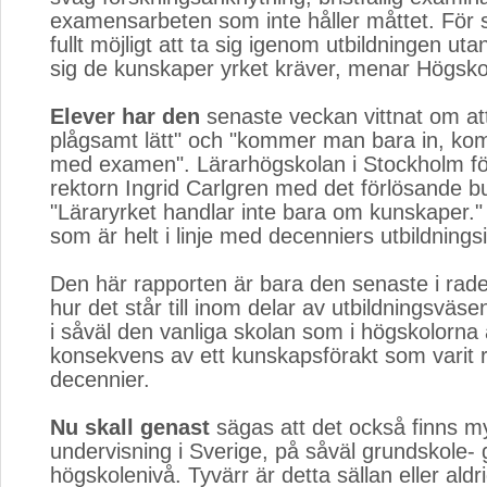
examensarbeten som inte håller måttet. För s
fullt möjligt att ta sig igenom utbildningen uta
sig de kunskaper yrket kräver, menar Högsko
Elever har den
senaste veckan vittnat om att 
plågsamt lätt" och "kommer man bara in, k
med examen". Lärarhögskolan i Stockholm fö
rektorn Ingrid Carlgren med det förlösande b
"Läraryrket handlar inte bara om kunskaper." 
som är helt i linje med decenniers utbildnings
Den här rapporten är bara den senaste i rad
hur det står till inom delar av utbildningsväsen
i såväl den vanliga skolan som i högskolorna är
konsekvens av ett kunskapsförakt som varit
decennier.
Nu skall genast
sägas att det också finns my
undervisning i Sverige, på såväl grundskole
högskolenivå. Tyvärr är detta sällan eller aldri