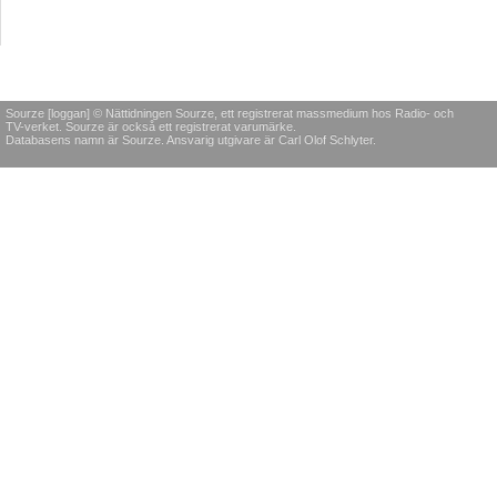
Sourze [loggan] © Nättidningen Sourze, ett registrerat massmedium hos Radio- och
TV-verket. Sourze är också ett registrerat varumärke.
Databasens namn är Sourze. Ansvarig utgivare är Carl Olof Schlyter.