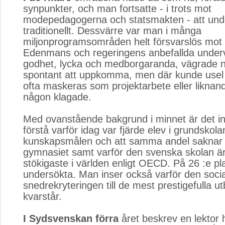
synpunkter, och man fortsatte - i trots mot
modepedagogerna och statsmakten - att und
traditionellt. Dessvärre var man i många
miljonprogramsområden helt försvarslös mot
Edenmans och regeringens anbefallda underv
godhet, lycka och medborgaranda, vägrade na
spontant att uppkomma, men där kunde usel
ofta maskeras som projektarbete eller liknand
någon klagade.
Med ovanstående bakgrund i minnet är det int
förstå varför idag var fjärde elev i grundskol
kunskapsmålen och att samma andel saknar s
gymnasiet samt varför den svenska skolan ä
stökigaste i världen enligt OECD. På 26 :e pl
undersökta. Man inser också varför den soci
snedrekryteringen till de mest prestigefulla u
kvarstår.
I Sydsvenskan förra
året beskrev en lektor h