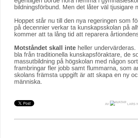
egentligen borde höra hemma i gymnasiesko
bildningsförbund. Men det låter väl tjusigare
Hoppet står nu till den nya regeringen som f
på decennier verkar ta kunskapsskolan på al
kommer att ta lång tid att reparera årtionde
Motståndet skall inte
heller undervärderas.
bla från traditionella kunskapsföraktare, de so
massutbildning på högskolan med någon sort
frambringar fler jobb samt flummarna, som a
skolans främsta uppgift är att skapa en ny oc
människa.
AV
LARS 