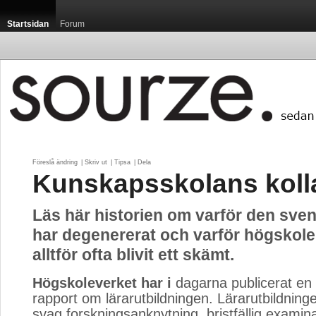
Startsidan
Forum
Föreslå ändring
| 
Skriv ut
| 
Tipsa
| 
Dela
Kunskapsskolans koll
Läs här historien om varför den sve
har degenererat och varför högskole
alltför ofta blivit ett skämt.
Högskoleverket har i
dagarna publicerat en m
rapport om lärarutbildningen. Lärarutbildning
svag forskningsanknytning, bristfällig examin