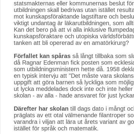
statsmakternas eller kommunernas beslut för
utbildningen skall bedrivas utan istället resul
mot kunskapsföraktande lagstiftare och beslut
viktigt undantag är läkarutbildningen, som allt
Kan det bero på att vi alla inklusive flumpeda
kunskapsföraktare och utopiska världsförbättr
tanken att bli opererad av en amatörkirurg?
Förfallet kan spåras
så långt tillbaka som slu
då Ragnar Edenman fick posten som ecklesia
som utbildningsministern hette då. 1958 dekl
en typisk intervju att "Det måste vara skolan
uppgift att göra barnen så lyckliga som möjlig
ut lycka meddelades dock inte och inte heller 
skolan - av alla - hade ansvaret för just lycka
Därefter har skolan
till dags dato i mångt o
präglats av ett otal välmenande filantroper s
varandra i viljan att lära ut årets variant av 
istället för språk och matematik.