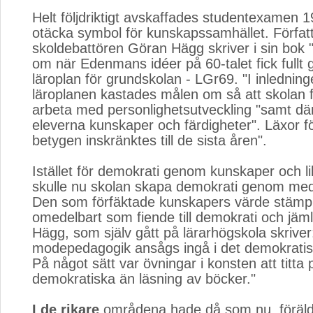
Helt följdriktigt avskaffades studentexamen 
otäcka symbol för kunskapssamhället. Förfat
skoldebattören Göran Hägg skriver i sin bok 
om när Edenmans idéer på 60-talet fick fullt
läroplan för grundskolan - LGr69. "I inlednin
läroplanen kastades målen om så att skolan f
arbeta med personlighetsutveckling "samt dä
eleverna kunskaper och färdigheter". Läxor f
betygen inskränktes till de sista åren".
Istället för demokrati genom kunskaper och l
skulle nu skolan skapa demokrati genom me
Den som förfäktade kunskapers värde stämp
omedelbart som fiende till demokrati och jäm
Hägg, som själv gått på lärarhögskola skriver:
modepedagogik ansågs ingå i det demokratisk
På något sätt var övningar i konsten att titta
demokratiska än läsning av böcker."
I de rikare
områdena hade då som nu, föräld