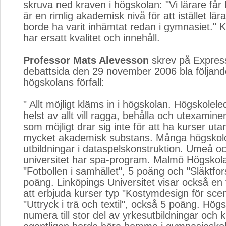
skruva ned kraven i högskolan: "Vi lärare få
är en rimlig akademisk nivå för att istället lä
borde ha varit inhämtat redan i gymnasiet." K
har ersatt kvalitet och innehåll.
Professor Mats Alevesson
skrev på Expres
debattsida den 29 november 2006 bla följan
högskolans förfall:
" Allt möjligt kläms in i högskolan. Högskolel
helst av allt vill ragga, behålla och utexami
som möjligt drar sig inte för att ha kurser utan
mycket akademisk substans. Många högskolo
utbildningar i dataspelskonstruktion. Umeå o
universitet har spa-program. Malmö Högskola
"Fotbollen i samhället", 5 poäng och "Släktfor
poäng. Linköpings Universitet visar också en 
att erbjuda kurser typ "Kostymdesign för sce
"Uttryck i trä och textil", också 5 poäng. Hög
numera till stor del av yrkesutbildningar och