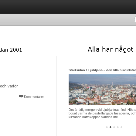
Startsidan / Ljubljana – den lilla huvudsta
och varför
Kommentarer
Det är tidig morgon vid Ljubljanicas flod. Hösts
börjat värma de pastellfärgade fasaderna, och
klirrande kaffekoppar blandas me ...
●
●
●
●
●