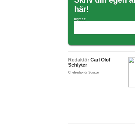
Skriv din egen ar
här!
Ingress:
Redaktör
Carl Olof
Schlyter
Chefredaktör Sourze