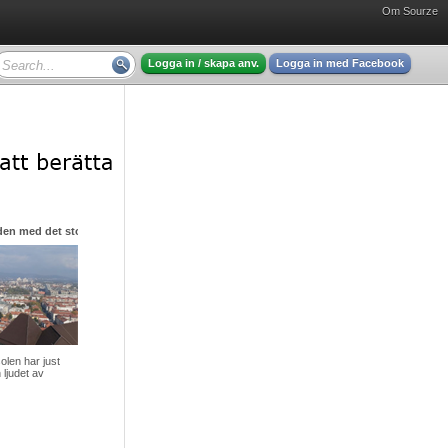
Om Sourze
Logga in / skapa anv.
Logga in med Facebook
den med det stora hjärtat
olen har just
 ljudet av