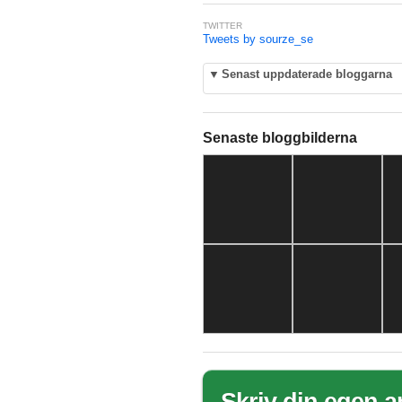
TWITTER
Tweets by sourze_se
▼
Senast uppdaterade bloggarna
Senaste bloggbilderna