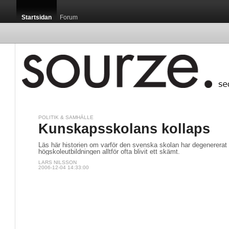
Startsidan
Forum
POLITIK & SAMHÄLLE
Kunskapsskolans kollaps
Läs här historien om varför den svenska skolan har degenererat 
högskoleutbildningen alltför ofta blivit ett skämt.
LARS NILSSON
2006-12-04 14:33:00