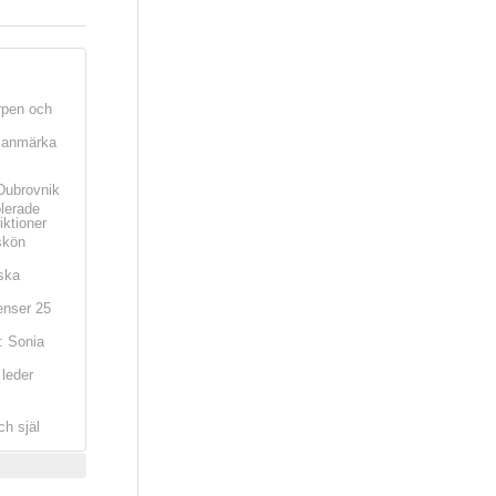
rpen och
t anmärka
Dubrovnik
olerade
iktioner
skön
ska
nser 25
: Sonia
leder
ch själ