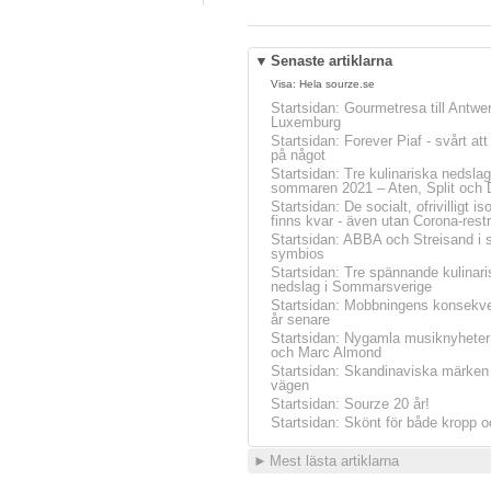
▼
Senaste artiklarna
Visa:
Hela sourze.se
Startsidan
:
Gourmetresa till Antwe
Luxemburg
Startsidan
:
Forever Piaf - svårt at
på något
Startsidan
:
Tre kulinariska nedslag
sommaren 2021 – Aten, Split och 
Startsidan
:
De socialt, ofrivilligt is
finns kvar - även utan Corona-restr
Startsidan
:
ABBA och Streisand i 
symbios
Startsidan
:
Tre spännande kulinari
nedslag i Sommarsverige
Startsidan
:
Mobbningens konsekve
år senare
Startsidan
:
Nygamla musiknyheter
och Marc Almond
Startsidan
:
Skandinaviska märken 
vägen
Startsidan
:
Sourze 20 år!
Startsidan
:
Skönt för både kropp o
►
Mest lästa artiklarna