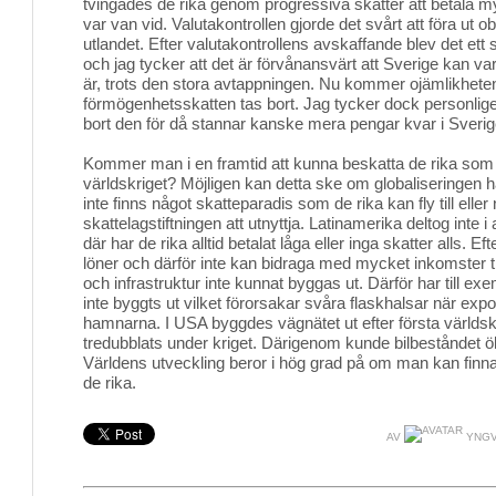
tvingades de rika genom progressiva skatter att betala m
var van vid. Valutakontrollen gjorde det svårt att föra ut o
utlandet. Efter valutakontrollens avskaffande blev det ett 
och jag tycker att det är förvånansvärt att Sverige kan va
är, trots den stora avtappningen. Nu kommer ojämlikhete
förmögenhetsskatten tas bort. Jag tycker dock personligen a
bort den för då stannar kanske mera pengar kvar i Sverig
Kommer man i en framtid att kunna beskatta de rika som 
världskriget? Möjligen kan detta ske om globaliseringen har
inte finns något skatteparadis som de rika kan fly till eller
skattelagstiftningen att utnyttja. Latinamerika deltog inte 
där har de rika alltid betalat låga eller inga skatter alls. 
löner och därför inte kan bidraga med mycket inkomster ti
och infrastruktur inte kunnat byggas ut. Därför har till exe
inte byggts ut vilket förorsakar svåra flaskhalsar när expor
hamnarna. I USA byggdes vägnätet ut efter första världsk
tredubblats under kriget. Därigenom kunde bilbeståndet ö
Världens utveckling beror i hög grad på om man kan finn
de rika.
AV
YNGV