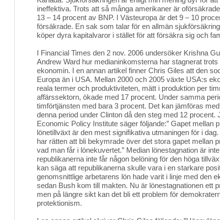
ineffektiva. Trots att så många amerikaner är oförsäkrad
13 – 14 procent av BNP. I Västeuropa är det 9 – 10 procen
försäkrade. En sak som talar för en allmän sjukförsäkring
köper dyra kapitalvaror i stället för att försäkra sig och fam
I Financial Times den 2 nov. 2006 undersöker Krishna G
Andrew Ward hur medianinkomsterna har stagnerat trots en
ekonomin. I en annan artikel finner Chris Giles att den soci
Europa än i USA. Mellan 2000 och 2005 växte USA:s eko
reala termer och produktiviteten, mätt i produktion per ti
affärssektorn, ökade med 17 procent. Under samma peri
timförtjänsten med bara 3 procent. Det kan jämföras med
denna period under Clinton då den steg med 12 procent. 
Economic Policy Institute säger följande:” Gapet mellan p
lönetillväxt är den mest signifikativa utmaningen för i dag.
har rätten att bli bekymrade över det stora gapet mellan pr
vad man får i lönekuvertet.” Median lönestagnation är int
republikanerna inte får någon belöning för den höga till
kan säga att republikanerna skulle vara i en starkare pos
genomsnittlige arbetarens lön hade varit i linje med den e
sedan Bush kom till makten. Nu är lönestagnationen ett p
men på längre sikt kan det bli ett problem för demokrater
protektionism.