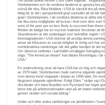
I en annan artikel skriver Chris Giles följande: ”Högavlöna
Storbritannien och de nordiska länderna är ganska bra på at
också blir rika. Rika föräldrar i USA är särskilt bra på detta
fattig far är det i oproportionell grad sannolikt att de blir f
grad i Storbritannien. I de nordiska länderna är detta inte f
har lika stora möjligheter att lyckas i livet som dem som
sons of the poor are no less likely to succeed than those
Medan de fattiga har en mycket realistisk förväntan att bl
Skandinavien är det undantaget som bekräftar regeln i 
lönestagnationen i USA riskerar att avslöja denna san
anser att frånvaron av social rörlighet är rimlig och har si
meritokratiska värderingar när det gäller familjen är det i
Om däremot stelheter i samhället omöjliggör framgång k
stiga. ”The American dream” kan lättare förverkligas i de 
USA.”
En undersökning visar att bara USA har en hög och stigand
av 1970-talet. Storbritannien hade samma stigande ojämli
men denna trend stoppade i början av 1990-talet. De nord
blygsamt stigande ojämlikhet. Enligt Giles ” skiljer sig
rika länder och bara Brasilien och Ryssland har högre gra
beror inte på arbetsmarknaden utan på att staten redistr
genom skatter och sociala bidrag.”
Under och efter andra världskriget var jämlikheten i Sveri