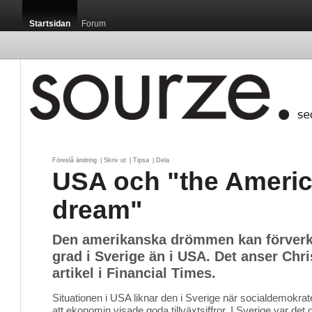
Startsidan
Forum
Föreslå ändring
| 
Skriv ut
| 
Tipsa
| 
Dela
USA och "the Ameri
dream"
Den amerikanska drömmen kan förverkl
grad i Sverige än i USA. Det anser Chri
artikel i Financial Times.
Situationen i USA liknar den i Sverige när socialdemokrate
att ekonomin visade goda tillväxtsiffror. I Sverige var de