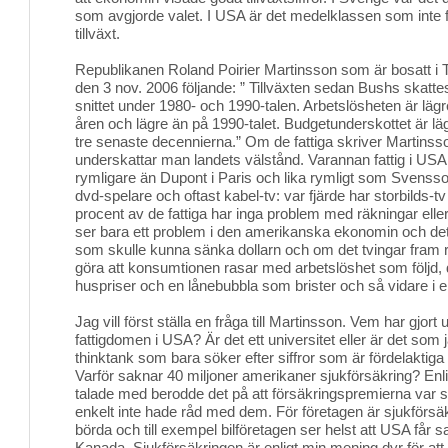
som avgjorde valet. I USA är det medelklassen som inte f
tillväxt.
Republikanen Roland Poirier Martinsson som är bosatt i T
den 3 nov. 2006 följande: ” Tillväxten sedan Bushs skatte
snittet under 1980- och 1990-talen. Arbetslösheten är lägr
åren och lägre än på 1990-talet. Budgetunderskottet är lä
tre senaste decennierna.” Om de fattiga skriver Martinsso
underskattar man landets välstånd. Varannan fattig i USA 
rymligare än Dupont i Paris och lika rymligt som Svensson
dvd-spelare och oftast kabel-tv: var fjärde har storbilds-t
procent av de fattiga har inga problem med räkningar elle
ser bara ett problem i den amerikanska ekonomin och det
som skulle kunna sänka dollarn och om det tvingar fram 
göra att konsumtionen rasar med arbetslöshet som följd, d
huspriser och en lånebubbla som brister och så vidare i e
Jag vill först ställa en fråga till Martinsson. Vem har gjor
fattigdomen i USA? Är det ett universitet eller är det som 
thinktank som bara söker efter siffror som är fördelaktiga
Varför saknar 40 miljoner amerikaner sjukförsäkring? Enl
talade med berodde det på att försäkringspremierna var så 
enkelt inte hade råd med dem. För företagen är sjukförs
börda och till exempel bilföretagen ser helst att USA få
Kanada. Sjukförsäkringen är enligt min mening dyr för at