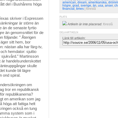
american
,
dream
,
amerikanska
,
dröm
ått del i Bushårens höga
högre
,
grad
,
sverige
,
än
,
usa
,
anser
,
ch
financial
,
times
| 
föreslå
PLATS
exas skriver i Expressen 
sänkningar är större än
Artikeln är inte placerad.
föreslå
e än de senaste fyrtio
gre än genomsnittet för de
DELA ARTIKELN
n följande: ” Återigen
Länk till artikeln:
äger sitt hem, bor
: nästan alla har färg-tv,
v och hemdator: sjuttio
r sjukvård.” Martinsson
 är handelsunderskottet
ränteuppgångar skulle
et kunde bli lägre
n ond spiral.
t undersökningen om 
jag tror en republikansk
 för republikanerna?
igt en amerikan som jag
höga att fattiga helt
äkringen också en tung
r samma system som i
t sjukhusen är mycket