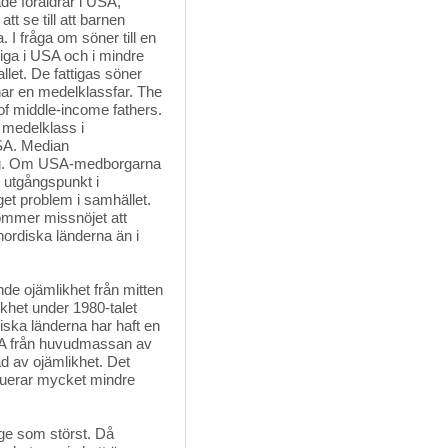
de föräldrar i USA, 
t se till att barnen
. I fråga om söner till en
attiga i USA och i mindre
allet. De fattigas söner
 har en medelklassfar. The
 of middle-income fathers.
i medelklass i
USA. Median
ning. Om USA-medborgarna
n utgångspunkt i
nget problem i samhället.
ommer missnöjet att
nordiska länderna än i
e ojämlikhet från mitten 
khet under 1980-talet
iska länderna har haft en
 USA från huvudmassan av
d av ojämlikhet. Det
ibuerar mycket mindre
ge som störst. Då 