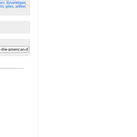
men
,
förverkligas
,
ris
,
giles
,
artikel
,