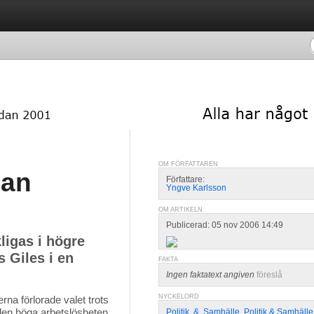
OM FÖRFATTAREN
can
Författare:
Yngve Karlsson
OM ARTIKELN
Publicerad: 05 nov 2006 14:49
igas i högre
s Giles i en
FAKTA
Ingen faktatext angiven
föreslå
NYCKELORD
rna förlorade valet trots
t den höga arbetslösheten
Politik
,
&
,
Samhälle
,
Politik & Samhälle