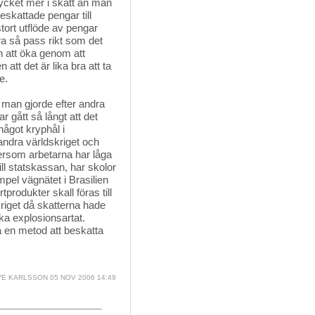
ycket mer i skatt än man
beskattade pengar till
stort utflöde av pengar
ra så pass rikt som det
n att öka genom att
tt det är lika bra att ta
e.
man gjorde efter andra 
 gått så långt att det
 något kryphål i
i andra världskriget och
Eftersom arbetarna har låga
ll statskassan, har skolor
mpel vägnätet i Brasilien
tprodukter skall föras till
riget då skatterna hade
ka explosionsartat.
a en metod att beskatta
E KARLSSON
05 NOV 2006 14:49