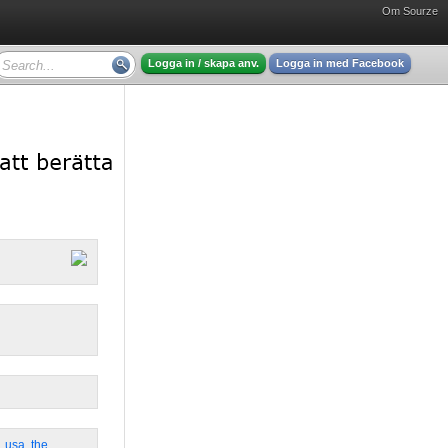
Om Sourze
Logga in / skapa anv.
Logga in med Facebook
,
usa
,
the
,