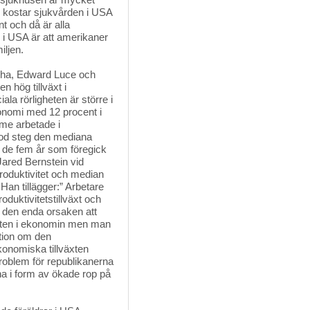
e kostar sjukvården i USA
t och då är alla
 i USA är att amerikaner
iljen.
uha, Edward Luce och 
 hög tillväxt i
ala rörligheten är större i
nomi med 12 procent i
mme arbetade i
od steg den mediana
 de fem år som föregick
Jared Bernstein vid
roduktivitet och median
 Han tillägger:” Arbetare
oduktivitetstillväxt och
e den enda orsaken att
växten i ekonomin men man
ition om den
konomiska tillväxten
roblem för republikanerna
na i form av ökade rop på