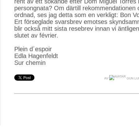
rent av ett sökande efter Dom Miguel Torres 
persongnata? Om därtill rekommendationen o
ordnad, ses jag detta som en verkligt: Bon V
Ert förseglade svarsbrev emotses skyndsamm
blir också mitt sista resebrev innan vi äntlig
slutet av février.
Plein d´espoir
Edla Hagenfeldt
Sur chemin
AV
GUN LU