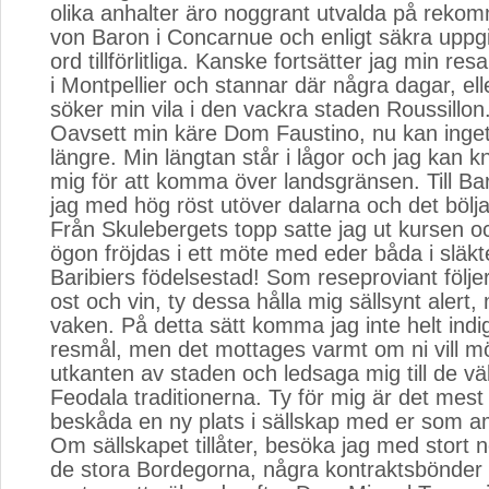
olika anhalter äro noggrant utvalda på reko
von Baron i Concarnue och enligt säkra uppgi
ord tillförlitliga. Kanske fortsätter jag min re
i Montpellier och stannar där några dagar, el
söker min vila i den vackra staden Roussillon
Oavsett min käre Dom Faustino, nu kan inget
längre. Min längtan står i lågor och jag kan 
mig för att komma över landsgränsen. Till Ba
jag med hög röst utöver dalarna och det bölj
Från Skulebergets topp satte jag ut kursen oc
ögon fröjdas i ett möte med eder båda i slä
Baribiers födelsestad! Som reseproviant följe
ost och vin, ty dessa hålla mig sällsynt alert,
vaken. På detta sätt komma jag inte helt indige
resmål, men det mottages varmt om ni vill mö
utkanten av staden och ledsaga mig till de v
Feodala traditionerna. Ty för mig är det mest
beskåda en ny plats i sällskap med er som 
Om sällskapet tillåter, besöka jag med stort 
de stora Bordegorna, några kontraktsbönder 