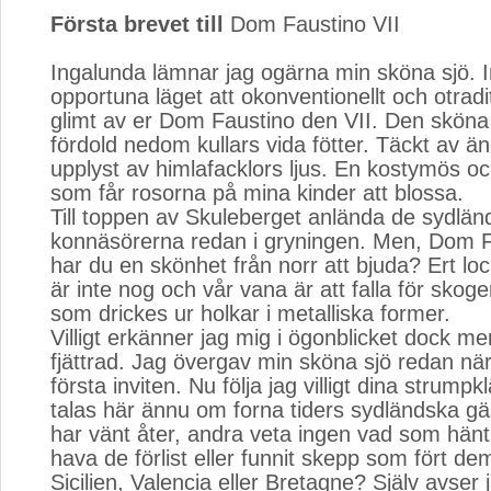
Första brevet till
Dom Faustino VII
Ingalunda lämnar jag ogärna min sköna sjö. I
opportuna läget att okonventionellt och otradit
glimt av er Dom Faustino den VII. Den sköna 
fördold nedom kullars vida fötter. Täckt av än
upplyst av himlafacklors ljus. En kostymös oc
som får rosorna på mina kinder att blossa.
Till toppen av Skuleberget anlända de sydlän
konnäsörerna redan i gryningen. Men, Dom F
har du en skönhet från norr att bjuda? Ert lo
är inte nog och vår vana är att falla för skog
som drickes ur holkar i metalliska former.
Villigt erkänner jag mig i ögonblicket dock me
fjättrad. Jag övergav min sköna sjö redan n
första inviten. Nu följa jag villigt dina strum
talas här ännu om forna tiders sydländska g
har vänt åter, andra veta ingen vad som hä
hava de förlist eller funnit skepp som fört dem
Sicilien, Valencia eller Bretagne? Själv avser 