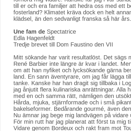
till er och era familjer att hedra oss med ett b
fosterland? Klimatet kräva dock en helt anna
klädsel, än den sedvanligt franska så här års
Une fam de
Spectatrice 
Edla Hagenfeldt
Tredje brevet till Dom Faustino den VII
Mitt sökande har varit resultatlöst. Det sägs
René Barbier inte längre är kvar i landet. Men
om att han nyfiket och lycksökande gärna bes
land. En sann äventyrare, om jag får lägga ti
tanke. Kanske har han dragit sig tillbaka i Lo
jag ånjutit flera kulinariska anrättningar. Alla 
med en och samma rätt, nämligen den utsök
Hårda, mjuka, stjärnformade och i små pikan
bakelseformer. Bedårande gourmé, även den
Nu ämnar jag bege mig landvägen på vidare u
För min rutt har jag planerat att först ta mig ti
Vidare genom Bordeux och rakt fram mot To