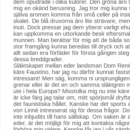
dem opudrade i olika kulörer. Den gröna äro lj
mig en okänd berusning. Jag tror mig kunna sä
själva aromen komma från små celler på insi
skalet. De blå druvorna äro lite strävare, me
inuti. Dock pressar jag dem ytterst varligt eh
kan uppkomma en uttorkande besk eftersmak
munnen. Man berättar för mig att de båda s
stor framgång kunna beredas till dryck och at
allt sedan era förfäder för första gången steg
dessa breddgrader.
Släktskapet mellan eder landsman Dom René 
käre Faustino, har jag nu därför kunnat faststä
intressant! Men säg, komma ni ursprungligen 
grenar eller är det en och samma släktgren 
ute i hela Europa? Misstolka mig nu inte käre
är icke färg jag talar om, mitt spörjsmål dryft
det faunistiska hållet. Kanske har det sports
von Linné intresserat sig för dessa frågor. D
inte inbjudits till hans sällskap. Om saken är 
eder, är det möjligt för mig att kontakta någo
förhöra mig vidare. Kanske får jag i vår sända