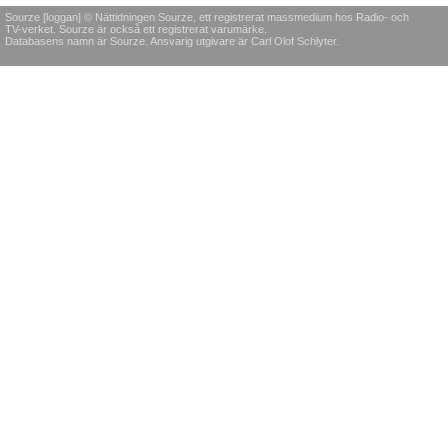
Sourze [loggan] © Nättidningen Sourze, ett registrerat massmedium hos Radio- och
TV-verket. Sourze är också ett registrerat varumärke.
Databasens namn är Sourze. Ansvarig utgivare är Carl Olof Schlyter.