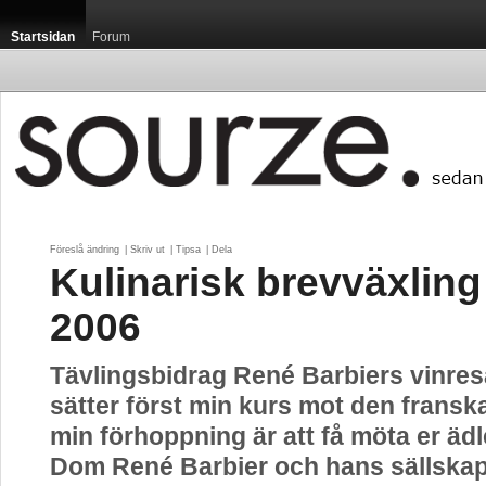
Startsidan
Forum
Föreslå ändring
| 
Skriv ut
| 
Tipsa
| 
Dela
Kulinarisk brevväxlin
2006
Tävlingsbidrag René Barbiers vinres
sätter först min kurs mot den fransk
min förhoppning är att få möta er ä
Dom René Barbier och hans sällskap