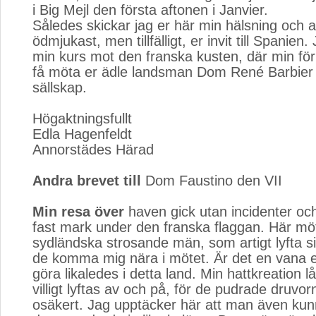
i Big Mejl den första aftonen i Janvier.
Således skickar jag er här min hälsning och av
ödmjukast, men tillfälligt, er invit till Spanien.
min kurs mot den franska kusten, där min för
få möta er ädle landsman Dom René Barbier
sällskap.
Högaktningsfullt
Edla Hagenfeldt
Annorstädes Härad
Andra brevet till
Dom Faustino den VII
Min resa över
haven gick utan incidenter och
fast mark under den franska flaggan. Här mö
sydländska strosande män, som artigt lyfta si
de komma mig nära i mötet. Är det en vana el
göra likaledes i detta land. Min hattkreation lå
villigt lyftas av och på, för de pudrade druvorna
osäkert. Jag upptäcker här att man även ku