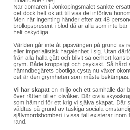
inblandade? Nej.
När domaren i Jönköpingsmålet sänkte ersät
det dock helt ok att till viss del införliva hono
Men när ingenting händer efter att 48 person
bröllopspresent i blod då är alla som inte bär
helt oskydliga.
Världen går inte åt pipsvängen på grund av re
eller imperialistisk hagalenhet i sig. Utan därf
från alla hålla gått och blivit så oerhört känsl
grym. Både kroppsligt och psykiskt. Så hård 
hämndbegärets obotliga cysta nu växer okont
det är den grymheten som måste bekämpas.
Vi har skapat
en miljö och ett samhälle där b
över rätten till en olivåker. Där civila skyssk
som hämnd för ett krig vi själva skapat. Där
våldtas på grund av taskiga sociala omständi
självmordsbomberi i vissa fall existerar inom 
rand.