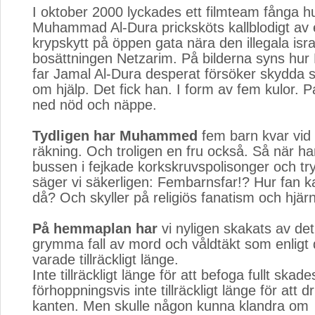
I oktober 2000 lyckades ett filmteam fånga hu
Muhammad Al-Dura pricksköts kallblodigt av e
krypskytt på öppen gata nära den illegala isra
bosättningen Netzarim. På bilderna syns h
far Jamal Al-Dura desperat försöker skydda 
om hjälp. Det fick han. I form av fem kulor. 
ned nöd och näppe.
Tydligen har Muhammed
fem barn kvar vid 
räkning. Och troligen en fru också. Så när han
bussen i fejkade korkskruvspolisonger och tr
säger vi säkerligen: Fembarnsfar!? Hur fan 
då? Och skyller på religiös fanatism och hjärn
På hemmaplan har
vi nyligen skakats av det 
grymma fall av mord och våldtäkt som enligt 
varade tillräckligt länge.
Inte tillräckligt länge för att befoga fullt ska
förhoppningsvis inte tillräckligt länge för att d
kanten. Men skulle någon kunna klandra om