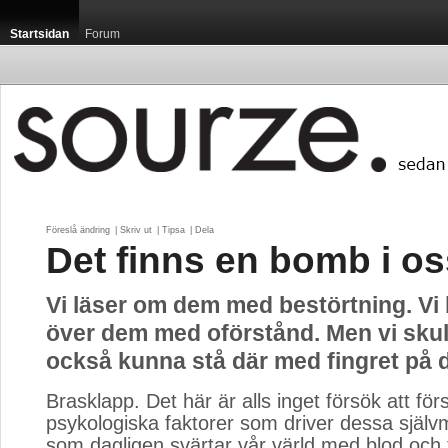
Startsidan
Forum
Föreslå ändring
| 
Skriv ut
| 
Tipsa
| 
Dela
Det finns en bomb i os
Vi läser om dem med bestörtning. Vi
över dem med oförstånd. Men vi skul
också kunna stå där med fingret på 
Brasklapp. Det här är alls inget försök att för
psykologiska faktorer som driver dessa sjä
som dagligen svärtar vår värld med blod och 