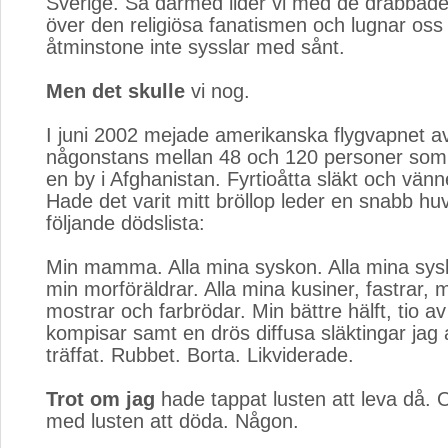
Sverige. Så därmed lider vi med de drabbade
över den religiösa fanatismen och lugnar oss 
åtminstone inte sysslar med sånt.
Men det skulle
vi nog.
I juni 2002 mejade amerikanska flygvapnet a
någonstans mellan 48 och 120 personer som v
en by i Afghanistan. Fyrtioåtta släkt och vänne
Hade det varit mitt bröllop leder en snabb huv
följande dödslista:
Min mamma. Alla mina syskon. Alla mina sysk
min morföräldrar. Alla mina kusiner, fastrar, 
mostrar och farbrödar. Min bättre hälft, tio a
kompisar samt en drös diffusa släktingar jag 
träffat. Rubbet. Borta. Likviderade.
Trot om jag
hade tappat lusten att leva då. Oc
med lusten att döda. Någon.