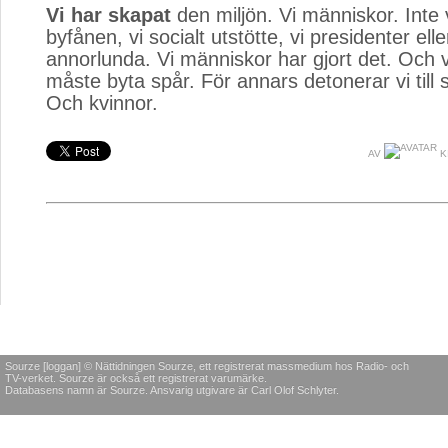
Vi har skapat
den miljön. Vi människor. Inte v
byfånen, vi socialt utstötte, vi presidenter elle
annorlunda. Vi människor har gjort det. Och 
måste byta spår. För annars detonerar vi till s
Och kvinnor.
AV
K
Sourze [loggan] © Nättidningen Sourze, ett registrerat massmedium hos Radio- och
TV-verket. Sourze är också ett registrerat varumärke.
Databasens namn är Sourze. Ansvarig utgivare är Carl Olof Schlyter.