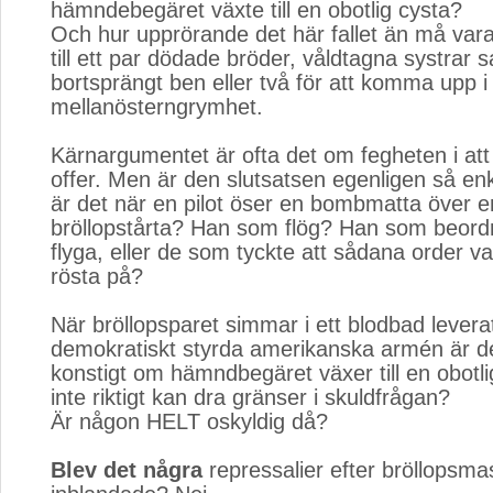
hämndebegäret växte till en obotlig cysta?
Och hur upprörande det här fallet än må vara
till ett par dödade bröder, våldtagna systrar s
bortsprängt ben eller två för att komma upp i
mellanösterngrymhet.
Kärnargumentet är ofta det om fegheten i att v
offer. Men är den slutsatsen egenligen så en
är det när en pilot öser en bombmatta över 
bröllopstårta? Han som flög? Han som beord
flyga, eller de som tyckte att sådana order va
rösta på?
När bröllopsparet simmar i ett blodbad levera
demokratiskt styrda amerikanska armén är d
konstigt om hämndbegäret växer till en obotl
inte riktigt kan dra gränser i skuldfrågan?
Är någon HELT oskyldig då?
Blev det några
repressalier efter bröllopsma