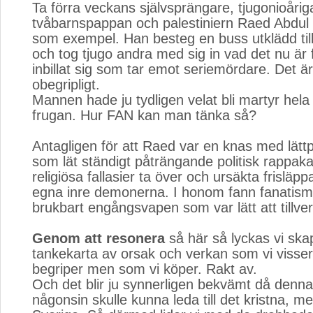
Ta förra veckans självsprängare, tjugonioårig
tvåbarnspappan och palestiniern Raed Abdul
som exempel. Han besteg en buss utklädd till
och tog tjugo andra med sig in vad det nu är 
inbillat sig som tar emot seriemördare. Det 
obegripligt.
Mannen hade ju tydligen velat bli martyr hela l
frugan. Hur FAN kan man tänka så?
Antagligen för att Raed var en knas med lätt
som lät ständigt påträngande politisk rappaka
religiösa fallasier ta över och ursäkta frisläp
egna inre demonerna. I honom fann fanatism
brukbart engångsvapen som var lätt att tillve
Genom att resonera
så här så lyckas vi ska
tankekarta av orsak och verkan som vi visserl
begriper men som vi köper. Rakt av.
Och det blir ju synnerligen bekvämt då denna 
någonsin skulle kunna leda till det kristna, 