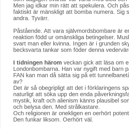
Men jag idkar min rätt att spekulera. Och pås
faktiskt är mänskligt att bomba numera. Sig s
andra. Tyvärr.
Påstående. Att vara självmordsbombare är e
reaktion född ur omänskliga betingelser. Musli
svart man eller kvinna. Ingen är i grunden s
becksvarta tankar som föder denna vedervärd
I tidningen härom
veckan gick att läsa om e
Londonbombarna. Han var nygift med barn p
FAN kan man då sätta sig på ett tunnelbanet
av?
Det är så obegripligt att det i förklaringens spå
naturligt att söka upp den enda påverkningsfa
mystik, kraft och alienism känns plausibel so
och belysa den. Med strålkastare.
Och religionen är onekligen en oerhört potent
Den funkar liksom. Oerhört väl.