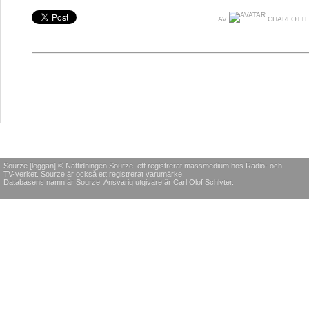
AV
CHARLOTTE
Sourze [loggan] © Nättidningen Sourze, ett registrerat massmedium hos Radio- och
TV-verket. Sourze är också ett registrerat varumärke.
Databasens namn är Sourze. Ansvarig utgivare är Carl Olof Schlyter.