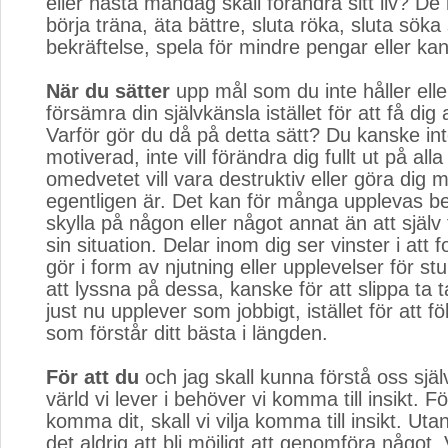
eller nästa måndag skall förändra sitt liv? De
börja träna, äta bättre, sluta röka, sluta söka
bekräftelse, spela för mindre pengar eller kan
När du sätter
upp mål som du inte håller elle
försämra din självkänsla istället för att få dig
Varför gör du då på detta sätt? Du kanske inte 
motiverad, inte vill förändra dig fullt ut på alla
omedvetet vill vara destruktiv eller göra dig 
egentligen är. Det kan för många upplevas b
skylla på någon eller något annat än att själv
sin situation. Delar inom dig ser vinster i att 
gör i form av njutning eller upplevelser för st
att lyssna på dessa, kanske för att slippa ta 
just nu upplever som jobbigt, istället för att fö
som förstår ditt bästa i längden.
För att du
och jag skall kunna förstå oss själ
värld vi lever i behöver vi komma till insikt. F
komma dit, skall vi vilja komma till insikt. Ut
det aldrig att bli möjligt att genomföra något. V