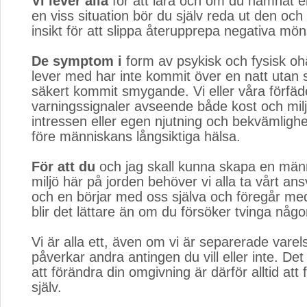
Vi lever alla
för att lära och om du hamnat elle
en viss situation bör du själv reda ut den och
insikt för att slippa återupprepa negativa mön
De symptom i
form av psykisk och fysisk ohä
lever med har inte kommit över en natt utan
säkert kommit smygande. Vi eller våra förfäd
varningssignaler avseende både kost och mi
intressen eller egen njutning och bekvämlighe
före människans långsiktiga hälsa.
För att du
och jag skall kunna skapa en männ
miljö här på jorden behöver vi alla ta vårt an
och en börjar med oss själva och föregår me
blir det lättare än om du försöker tvinga någ
Vi är alla ett, även om vi är separerade varel
påverkar andra antingen du vill eller inte. Det
att förändra din omgivning är därför alltid att
själv.