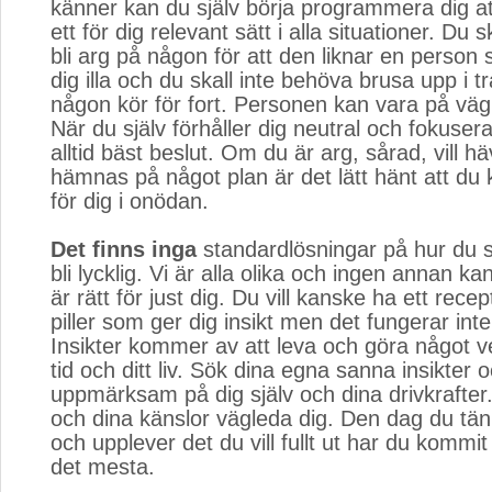
känner kan du själv börja programmera dig a
ett för dig relevant sätt i alla situationer. Du 
bli arg på någon för att den liknar en person
dig illa och du skall inte behöva brusa upp i tr
någon kör för fort. Personen kan vara på väg 
När du själv förhåller dig neutral och fokusera
alltid bäst beslut. Om du är arg, sårad, vill hä
hämnas på något plan är det lätt hänt att du kr
för dig i onödan.
Det finns inga
standardlösningar på hur du ska
bli lycklig. Vi är alla olika och ingen annan k
är rätt för just dig. Du vill kanske ha ett recep
piller som ger dig insikt men det fungerar inte
Insikter kommer av att leva och göra något v
tid och ditt liv. Sök dina egna sanna insikter 
uppmärksam på dig själv och dina drivkrafter.
och dina känslor vägleda dig. Den dag du tän
och upplever det du vill fullt ut har du kommit t
det mesta.