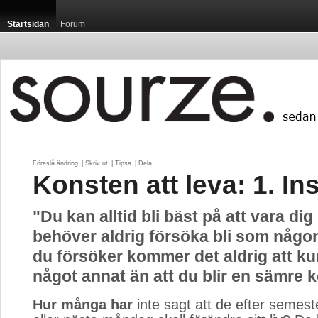
Startsidan
Forum
Föreslå ändring
| 
Skriv ut
| 
Tipsa
| 
Dela
Konsten att leva: 1. Ins
"Du kan alltid bli bäst på att vara dig
behöver aldrig försöka bli som någ
du försöker kommer det aldrig att kun
något annat än att du blir en sämre k
Hur många har
inte sagt att de efter semeste