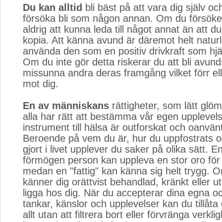
Du kan alltid
bli bäst på att vara dig själv oc
försöka bli som någon annan. Om du försök
aldrig att kunna leda till något annat än att d
kopia. Att känna avund är däremot helt naturl
använda den som en positiv drivkraft som hjä
Om du inte gör detta riskerar du att bli avun
missunna andra deras framgång vilket förr elle
mot dig.
En av människans
rättigheter, som lätt glöms 
alla har rätt att bestämma vår egen upplevel
instrument till hälsa är outforskat och oanvä
Beroende på vem du är, hur du uppfostrats oc
gjort i livet upplever du saker på olika sätt. 
förmögen person kan uppleva en stor oro för
medan en "fattig" kan känna sig helt trygg. 
känner dig orättvist behandlad, kränkt eller u
ligga hos dig. När du accepterar dina egna o
tankar, känslor och upplevelser kan du tillåta
allt utan att filtrera bort eller förvränga verkl