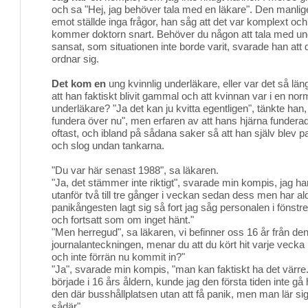
och sa "Hej, jag behöver tala med en läkare". Den manli
emot ställde inga frågor, han såg att det var komplext och a
kommer doktorn snart. Behöver du någon att tala med un
sansat, som situationen inte borde varit, svarade han att d
ordnar sig.
Det kom en
ung kvinnlig underläkare, eller var det så län
att han faktiskt blivit gammal och att kvinnan var i en norm
underläkare? "Ja det kan ju kvitta egentligen", tänkte han, "
fundera över nu", men erfaren av att hans hjärna funderade
oftast, och ibland på sådana saker så att han själv blev p
och slog undan tankarna.
"Du var här senast 1988", sa läkaren.
"Ja, det stämmer inte riktigt", svarade min kompis, jag har
utanför två till tre gånger i veckan sedan dess men har al
panikångesten lagt sig så fort jag såg personalen i fönstr
och fortsatt som om inget hänt."
"Men herregud", sa läkaren, vi befinner oss 16 år från de
journalanteckningen, menar du att du kört hit varje vecka i 
och inte förrän nu kommit in?"
"Ja", svarade min kompis, "man kan faktiskt ha det värr
började i 16 års åldern, kunde jag den första tiden inte gå h
den där busshållplatsen utan att få panik, men man lär sig, 
sådär".