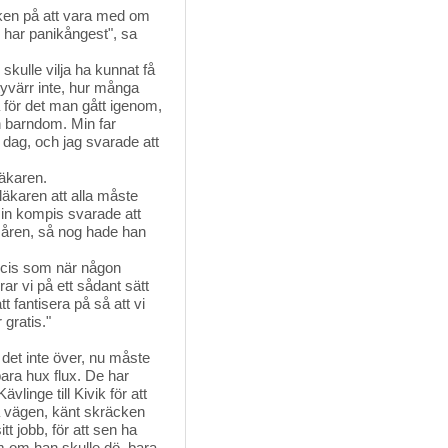
anken på att vara med om
u har panikångest", sa
kulle vilja ha kunnat få
yvärr inte, hur många
 för det man gått igenom,
n barndom. Min far
en dag, och jag svarade att
läkaren.
 läkaren att alla måste
Min kompis svarade att
 åren, så nog hade han
recis som när någon
ar vi på ett sådant sätt
tt fantisera på så att vi
 gratis."
et inte över, nu måste 
bara hux flux. De har
linge till Kivik för att
på vägen, känt skräcken
tt jobb, för att sen ha
m om han skulle dö, bara