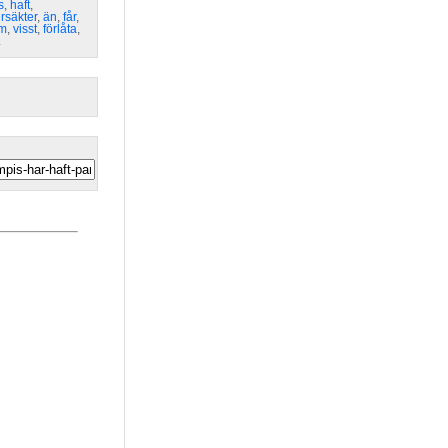
s
,
haft
,
rsäkter
,
än
,
får
,
om
,
visst
,
förlåta
,
å