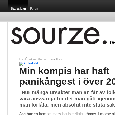
Startsidan
Forum
Föreslå ändring
| 
Skriv ut
| 
Tipsa
| 
Dela
Min kompis har haft
panikångest i över 20
"Hur många ursäkter man än får av fol
vara ansvariga för det man gått igenom
man förlåta, men absolut inte sluta s
Jag har en
kompis, som jag inte riktigt känner. I morse g