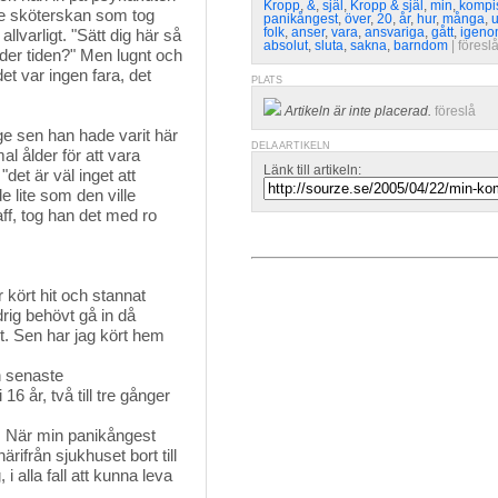
Kropp
,
&
,
själ
,
Kropp & själ
,
min
,
kompi
ge sköterskan som tog
panikångest
,
över
,
20
,
år
,
hur
,
många
,
u
folk
,
anser
,
vara
,
ansvariga
,
gått
,
igen
llvarligt. "Sätt dig här så
absolut
,
sluta
,
sakna
,
barndom
| 
föresl
der tiden?" Men lugnt och
et var ingen fara, det
PLATS
Artikeln är inte placerad.
föreslå
ge sen han hade varit här 
DELA ARTIKELN
al ålder för att vara
Länk till artikeln:
det är väl inget att
 lite som den ville
aff, tog han det med ro
 kört hit och stannat
drig behövt gå in då
et. Sen har jag kört hem
n senaste
16 år, två till tre gånger
e. När min panikångest
ärifrån sjukhuset bort till
i alla fall att kunna leva