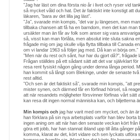
"Jag har läst om dina första nio år i livet och ryser vid t
så mycket våld och hat. Det är faktiskt inte konstigt att d
läkaren, "bara av det lilla jag läst".
"Ja", svarade min kompis, "det var ju längesen, men man s
tillbaka chansen att få ha en barndom, men det kan man t
ursäkter man än får av folk som anser sig vara ansvariga
så, visst kan man förlåta, men absolut inte sluta sakna e
frågade mig om jag skulle vilja flytta tillbaka till Canada 
om vi landar 1963 så följer jag med. Då kan vi börja om."
"Men när du rest och sånt, hur har du gjort då?", frågade 
Frågan ställdes på ett sådant sätt att det var självklart för
resa rent fysiskt någon gång under denna långa period. 
han kommit så långt som Blekinge, under de senaste två
rest alltid.
"Och sen är det faktiskt så", svarade min kompis, "att p
mister synen, och därmed får en förfinad hörsel, så reager
att när resandets möjligheter försvinner förfinas vårt sätt a
kan resa dit ingen normal människa kan, och biljetterna är
Min kompis och
jag har varit med om mycket, och än är d
han förklara på sin nya arbetsplats varför han blev borta 
ingen aning om att när han den senaste veckan kört från Käv
göra ett jobb, har han stannat ibland upp till åtta gånger 
komma, klarat av det, kört vidare och sen lyckats utföra si
hemresan framför sig, ibland har det känts för honom so