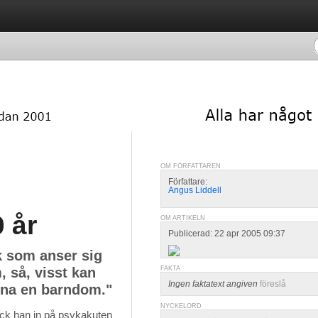
OM FÖRFATTAREN
Författare:
Angus Liddell
 år
OM ARTIKELN
Publicerad: 22 apr 2005 09:37
k som anser sig
, så, visst kan
FAKTA
Ingen faktatext angiven
föreslå
akna en barndom."
NYCKELORD
ick han in på psykakuten 