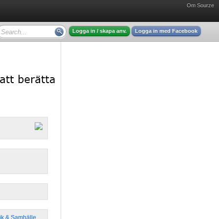
Om Sourze
Logga in / skapa anv.
Logga in med Facebook
tik & Samhälle
,