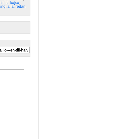
minist
,
kajsa
,
ting
,
alla
,
redan
,