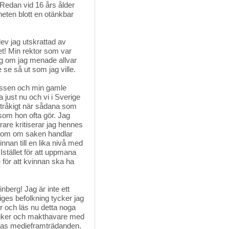
. Redan vid 16 års ålder
heten blott en otänkbar
lev jag utskrattad av
et! Min rektor som var
g om jag menade allvar
 se så ut som jag ville.
lassen och min gamle 
a just nu och vi i Sverige
k tråkigt när sådana som
om hon ofta gör. Jag
are kritiserar jag hennes
 som om saken handlar
nnan till en lika nivå med
Istället för att uppmana
 för att kvinnan ska ha
berg! Jag är inte ett 
ges befolkning tycker jag
ör och läs nu detta noga
litiker och makthavare med
ras medieframträdanden.