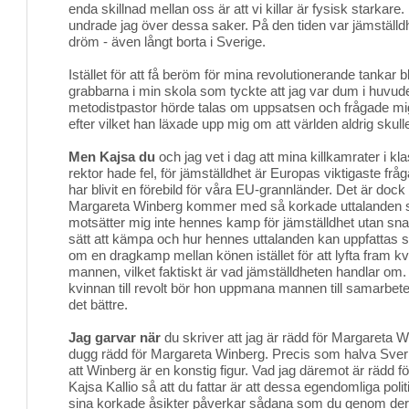
enda skillnad mellan oss är att vi killar är fysisk starkare
undrade jag över dessa saker. På den tiden var jämställd
dröm - även långt borta i Sverige.
Istället för att få beröm för mina revolutionerande tankar b
grabbarna i min skola som tyckte att jag var dum i huvud
metodistpastor hörde talas om uppsatsen och frågade mi
efter vilket han läxade upp mig om att världen aldrig skulle
Men Kajsa du
och jag vet i dag att mina killkamrater i k
rektor hade fel, för jämställdhet är Europas viktigaste fråg
har blivit en förebild för våra EU-grannländer. Det är doc
Margareta Winberg kommer med så korkade uttalanden s
motsätter mig inte hennes kamp för jämställdhet utan snar
sätt att kämpa och hur hennes uttalanden kan uppfattas
om en dragkamp mellan könen istället för att lyfta fram kvi
mannen, vilket faktiskt är vad jämställdheten handlar om. 
kvinnan till revolt bör hon uppmana mannen till samarbete
det bättre.
Jag garvar när
du skriver att jag är rädd för Margareta Win
dugg rädd för Margareta Winberg. Precis som halva Sveri
att Winberg är en konstig figur. Vad jag däremot är rädd f
Kajsa Kallio så att du fattar är att dessa egendomliga po
sina korkade åsikter påverkar sådana som du genom de