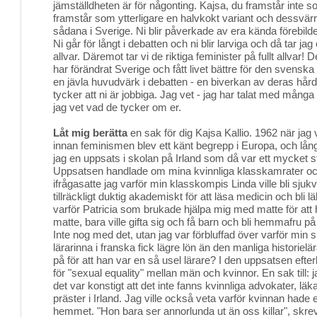
jämställdheten är för någonting. Kajsa, du framstår inte so
framstår som ytterligare en halvkokt variant och dessvärr
sådana i Sverige. Ni blir påverkade av era kända förebilde
Ni går för långt i debatten och ni blir larviga och då tar j
allvar. Däremot tar vi de riktiga feminister på fullt allvar
har förändrat Sverige och fått livet bättre för den svenska
en jävla huvudvärk i debatten - en biverkan av deras hård
tycker att ni är jobbiga. Jag vet - jag har talat med mån
jag vet vad de tycker om er.
Låt mig berätta
en sak för dig Kajsa Kallio. 1962 när jag 
innan feminismen blev ett känt begrepp i Europa, och lån
jag en uppsats i skolan på Irland som då var ett mycket str
Uppsatsen handlade om mina kvinnliga klasskamrater och
ifrågasatte jag varför min klasskompis Linda ville bli sjuk
tillräckligt duktig akademiskt för att läsa medicin och bli 
varför Patricia som brukade hjälpa mig med matte för att 
matte, bara ville gifta sig och få barn och bli hemmafru p
Inte nog med det, utan jag var förbluffad över varför min s
lärarinna i franska fick lägre lön än den manliga historielä
på för att han var en så usel lärare? I den uppsatsen efter
för "sexual equality" mellan män och kvinnor. En sak till: j
det var konstigt att det inte fanns kvinnliga advokater, lä
präster i Irland. Jag ville också veta varför kvinnan hade 
hemmet. "Hon bara ser annorlunda ut än oss killar", skrev j