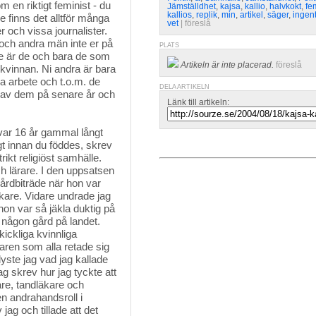
m en riktigt feminist - du
Jämställdhet
,
kajsa
,
kallio
,
halvkokt
,
fe
kallios
,
replik
,
min
,
artikel
,
säger
,
ingen
e finns det alltför många
vet
| 
föreslå
r och vissa journalister.
ag och andra män inte er på
PLATS
! De är de och bara de som
Artikeln är inte placerad.
föreslå
 kvinnan. Ni andra är bara
a arbete och t.o.m. de
DELA ARTIKELN
ga av dem på senare år och
Länk till artikeln:
var 16 år gammal långt 
gt innan du föddes, skrev
ikt religiöst samhälle.
 lärare. I den uppsatsen
vårdbiträde när hon var
läkare. Vidare undrade jag
hon var så jäkla duktig på
å någon gård på landet.
kickliga kvinnliga
raren som alla retade sig
lyste jag vad jag kallade
ag skrev hur jag tyckte att
kare, tandläkare och
en andrahandsroll i
ag och tillade att det