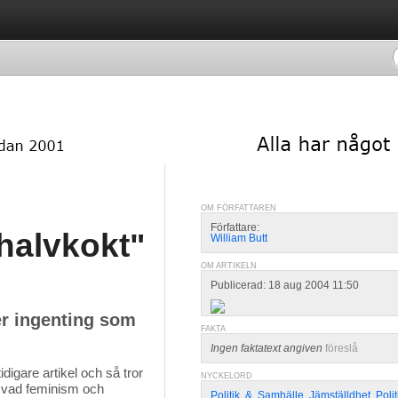
OM FÖRFATTAREN
Författare:
 "halvkokt"
William Butt
OM ARTIKELN
Publicerad: 18 aug 2004 11:50
ger ingenting som
FAKTA
Ingen faktatext angiven
föreslå
digare artikel och så tror 
NYCKELORD
g vad feminism och
Politik
,
&
,
Samhälle
,
Jämställdhet
,
Poli