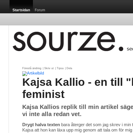
Startsidan
Forum
Föreslå ändring
| 
Skriv ut
| 
Tipsa
| 
Dela
Kajsa Kallio - en till
feminist
Kajsa Kallios replik till min artikel sä
vi inte alla redan vet.
Drygt halva texten
bara återger det som jag skrev i min ti
Kajsa att hon kan läxa upp mig genom att tala om för mi