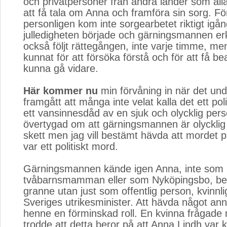
och privatpersoner från andra länder som all
att få tala om Anna och framföra sin sorg. Fö
personligen kom inte sorgearbetet riktigt igån
julledigheten började och gärningsmannen er
också följt rättegången, inte varje timme, me
kunnat för att försöka förstå och för att få b
kunna gå vidare.
Här kommer nu
min förvåning in när det und
framgått att många inte velat kalla det ett pol
ett vansinnesdåd av en sjuk och olycklig pers
övertygad om att gärningsmannen är olycklig
skett men jag vill bestämt hävda att mordet 
var ett politiskt mord.
Gärningsmannen kände igen Anna, inte som
tvåbarnsmamman eller som Nyköpingsbo, bek
granne utan just som offentlig person, kvinnlig
Sveriges utrikesminister. Att hävda något ann
henne en förminskad roll. En kvinna frågade
trodde att detta beror på att Anna Lindh var 