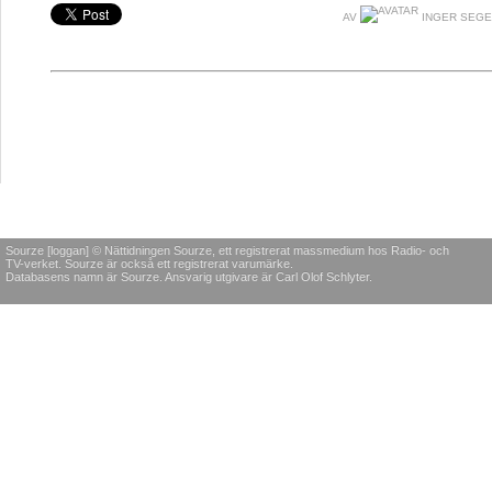
AV
INGER SEG
Sourze [loggan] © Nättidningen Sourze, ett registrerat massmedium hos Radio- och
TV-verket. Sourze är också ett registrerat varumärke.
Databasens namn är Sourze. Ansvarig utgivare är Carl Olof Schlyter.