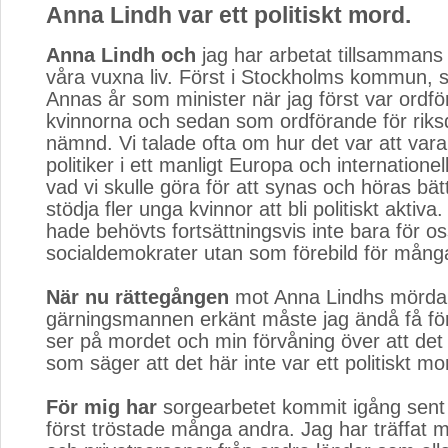
Anna Lindh var ett politiskt mord.
Anna Lindh och
jag har arbetat tillsammans po
våra vuxna liv. Först i Stockholms kommun, 
Annas år som minister när jag först var ordfö
kvinnorna och sedan som ordförande för rik
nämnd. Vi talade ofta om hur det var att vara
politiker i ett manligt Europa och internationel
vad vi skulle göra för att synas och höras bä
stödja fler unga kvinnor att bli politiskt aktiv
hade behövts fortsättningsvis inte bara för o
socialdemokrater utan som förebild för mång
När nu rättegången
mot Anna Lindhs mördar
gärningsmannen erkänt måste jag ändå få för
ser på mordet och min förvåning över att det
som säger att det här inte var ett politiskt mo
För mig har
sorgearbetet kommit igång sent 
först tröstade många andra. Jag har träffat m