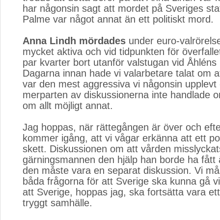
har någonsin sagt att mordet på Sveriges sta
Palme var något annat än ett politiskt mord.
Anna Lindh mördades
under euro-valrörelse
mycket aktiva och vid tidpunkten för överfallet
par kvarter bort utanför valstugan vid Åhléns
Dagarna innan hade vi valarbetare talat om at
var den mest aggressiva vi någonsin upplevt 
merparten av diskussionerna inte handlade 
om allt möjligt annat.
Jag hoppas, när rättegången är över och eft
kommer igång, att vi vågar erkänna att ett pol
skett. Diskussionen om att vården misslycka
gärningsmannen den hjälp han borde ha fått ä
den måste vara en separat diskussion. Vi må
båda frågorna för att Sverige ska kunna gå v
att Sverige, hoppas jag, ska fortsätta vara et
tryggt samhälle.