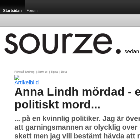
Startsidan
Forum
Föreslå ändring
| 
Skriv ut
| 
Tipsa
| 
Dela
Anna Lindh mördad - e
politiskt mord...
... på en kvinnlig politiker. Jag är ö
att gärningsmannen är olycklig över
skett men jag vill bestämt hävda att