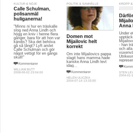
KULTUR & NÖJE
POLITIK & SAMHÄLLE
KROPP &
Calle Schulman,
polisanmäl
Därfö
huliganerna!
Mijail
Anna 
"Minns ni hur en träskalle
slog ned Anna Lindh och
Under et
högg en kniv i henne flera
Domen mot
upptäcke
gånger, bara för att hon var
Mijailov
Mijailovic helt
kändis? Ska det behöva
- han tr
gå så långt? Lyft arslet
korrekt
och alla
Calle Schulman och gör
vuxenvä
något vettigt för en gångs
Om inte Mijailovics pappa
Utrikesm
skull!"
slagit hans mamma hade
represen
kanske Anna Lindh levt
Kommentarer
idag...
Komme
WILLIAM BUTT
Kommentarer
2008-06-02 23:04:00
STEN LE
2004-01-1
HELEN ULICZKA
2004-07-14 13:33:00