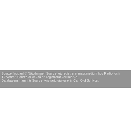
Sourze [loggan] © Nättidningen Sourze, ett registrerat massmedium hos Radio- och
TV-verket. Sourze är också ett registrerat varumärke.
Databasens namn är Sourze. Ansvarig utgivare är Carl Olof Schlyter.