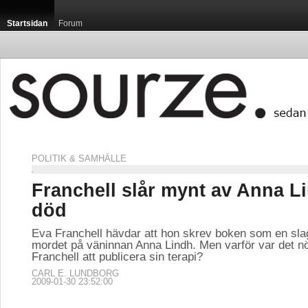
Startsidan
Forum
POLITIK & SAMHÄLLE
Franchell slår mynt av Anna L
död
Eva Franchell hävdar att hon skrev boken som en slag
mordet på väninnan Anna Lindh. Men varför var det nö
Franchell att publicera sin terapi?
CARL E. LUNDBORG
2009-01-30 23:52:00