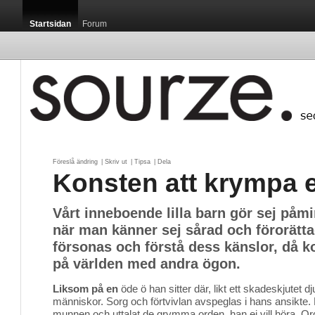
Startsidan
Forum
Föreslå ändring
| 
Skriv ut
| 
Tipsa
| 
Dela
Konsten att krympa 
Vårt inneboende lilla barn gör sej påmin
när man känner sej sårad och förorätta
försonas och förstå dess känslor, då 
på världen med andra ögon.
Liksom på en
öde ö han sitter där, likt ett skadeskjutet dj
människor. Sorg och förtvivlan avspeglas i hans ansikte
munnen och uttalat de grymma orden, han ej vill höra. Or