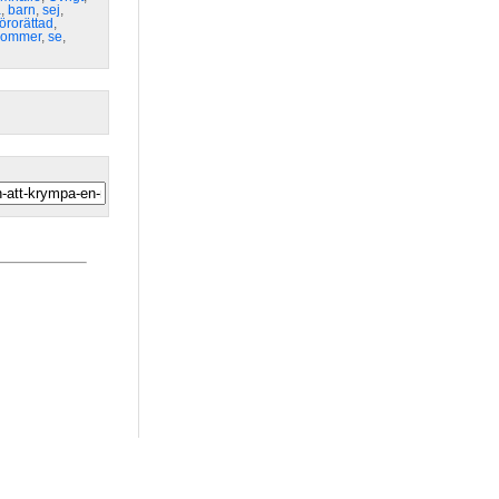
a
,
barn
,
sej
,
förorättad
,
kommer
,
se
,