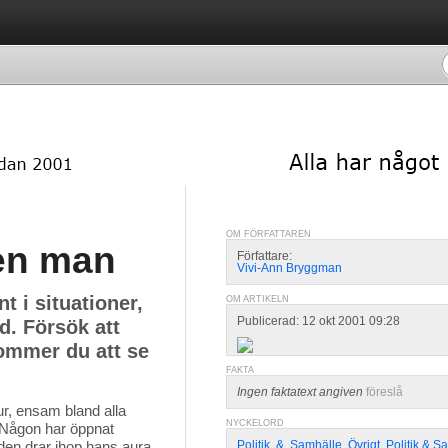
OM FÖRFATTAREN
en man
Författare:
Vivi-Ann Bryggman
t i situationer,
OM ARTIKELN
Publicerad: 12 okt 2001 09:28
d. Försök att
kommer du att se
FAKTA
Ingen faktatext angiven
föreslå
ur, ensam bland alla 
NYCKELORD
. Någon har öppnat
den drar ihop hans aura
Politik
,
&
,
Samhälle
,
Övrigt
,
Politik & S