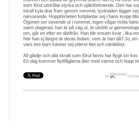
som förut utstrålat styrka och självförtroende. Den har s
iskall kyla drar fram genom rummet, tystnaden lägger sej
närvarande. Hopplösheten fortplantar sej i hans kropp tills 
Ögonen ser oseende ut i rummet, ingen vågar möta hans b
samt utagerad, han är på väg ut, är utstött ur gemenskape
om, går en efter en därifrån. Han blir ensam kvar , lika en
När han ej längre är deras ledare, vem är han då? Jo, en
vars inre barn känner sej ytterst litet och värdelöst.
All glädje och alla skratt som förut fanns har flygit sin kos l
En dag kommer flyttfåglarna åter med värme och hopp inf
AV
VIVI-A