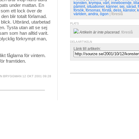
konsten
,
krympa
,
vårt
,
inneboende
,
lill
opats under mattan. En
påmint
,
situationer
,
känner
,
sej
,
sårad
,
 som ett lock över de
försök
,
försonas
,
förstå
,
dess
,
känslor
,
världen
,
andra
,
ögon
| 
föreslå
den blir totalt förlamad.
lick. Utbränd, utarbetad
PLATS
n. Tysta utan att se sej
Artikeln är inte placerad.
föreslå
sam som han alltid varit.
 olycklig förkrympt man,
DELA ARTIKELN
Länk till artikeln:
ikt fåglarna för vintern.
ör framtiden.
NN BRYGGMAN
12 OKT 2001 09:28