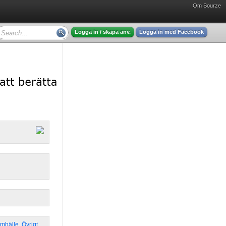
Om Sourze
Logga in / skapa anv.
Logga in med Facebook
amhälle
,
Övrigt
,