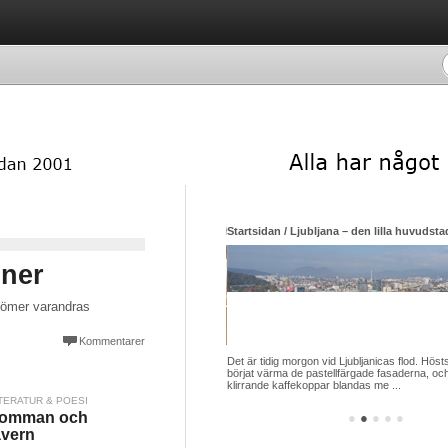
Luxemburgska restauranger som siktar mot himlen i sin strävan efter nya stjärnor
Startsidan / Ljubljana – den lilla huvudsta
oner
ördömer varandras
Kommentarer
ed sina 650 000 invånare ett av de länder
Det är tidig morgon vid Ljubljanicas flod. Hösts
apita, har flest stjärnrestauranger i ansedda
börjat värma de pastellfärgade fasaderna, och
uide Michelin. Ja ...
klirrande kaffekoppar blandas me ...
TERATUR & POESI
lomman och
●
●
●
●
●
vern