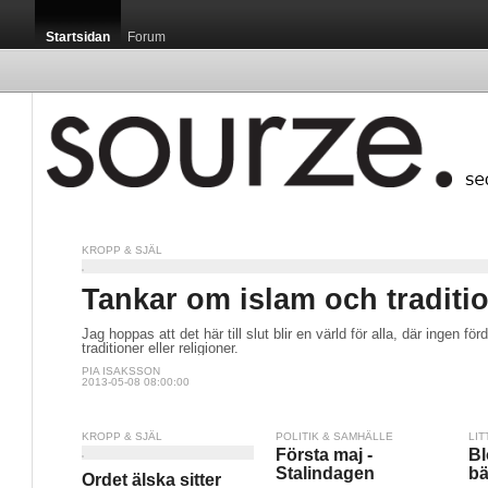
Startsidan
Forum
KROPP & SJÄL
Startsidan / 
Tankar om islam och traditi
Jag hoppas att det här till slut blir en värld för alla, där ingen f
traditioner eller religioner.
PIA ISAKSSON
2013-05-08 08:00:00
Luxemburg är m
som, sett till c
publikationen G
KROPP & SJÄL
POLITIK & SAMHÄLLE
LIT
Första maj -
B
Stalindagen
bä
Ordet älska sitter