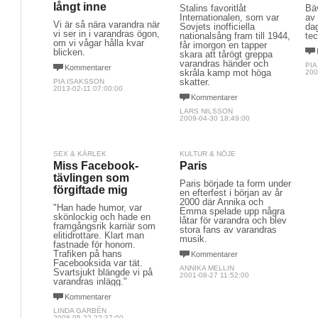
långt inne
Stalins favoritlåt
Bä
Internationalen, som var
av
Vi är så nära varandra när
Sovjets inofficiella
dag
vi ser in i varandras ögon,
nationalsång fram till 1944,
te
om vi vågar hålla kvar
får imorgon en tapper
blicken.
skara att tårögt greppa
varandras händer och
PI
Kommentarer
skråla kamp mot höga
200
skatter.
PIA ISAKSSON
2013-02-11 07:00:00
Kommentarer
LARS NILSSON
2009-04-30 18:49:00
SEX & KÄRLEK
KULTUR & NÖJE
Miss Facebook-
Paris
tävlingen som
Paris började ta form under
förgiftade mig
en efterfest i början av år
2000 där Annika och
"Han hade humor, var
Emma spelade upp några
skönlockig och hade en
låtar för varandra och blev
framgångsrik karriär som
stora fans av varandras
elitidrottare. Klart man
musik.
fastnade för honom.
Trafiken på hans
Kommentarer
Facebooksida var tät.
ANNIKA MELLIN
Svartsjukt blängde vi på
2001-08-27 11:52:00
varandras inlägg."
Kommentarer
LINDA GARBÉN
2008-05-22 22:37:00