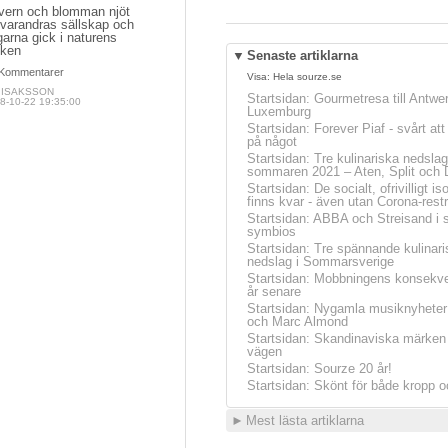
vern och blomman njöt
 varandras sällskap och
arna gick i naturens
cken
▼
Senaste artiklarna
Kommentarer
Visa:
Hela sourze.se
A ISAKSSON
Startsidan
:
Gourmetresa till Antwe
8-10-22 19:35:00
Luxemburg
Startsidan
:
Forever Piaf - svårt at
på något
Startsidan
:
Tre kulinariska nedslag
sommaren 2021 – Aten, Split och 
Startsidan
:
De socialt, ofrivilligt is
finns kvar - även utan Corona-restr
Startsidan
:
ABBA och Streisand i 
symbios
Startsidan
:
Tre spännande kulinari
nedslag i Sommarsverige
Startsidan
:
Mobbningens konsekve
år senare
Startsidan
:
Nygamla musiknyheter
och Marc Almond
Startsidan
:
Skandinaviska märken 
vägen
Startsidan
:
Sourze 20 år!
Startsidan
:
Skönt för både kropp o
►
Mest lästa artiklarna