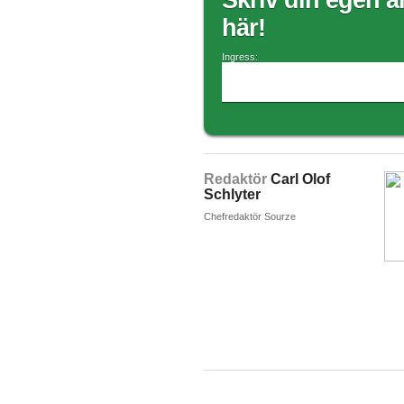
Skriv din egen ar
här!
Ingress:
Redaktör
Carl Olof
Schlyter
Chefredaktör Sourze