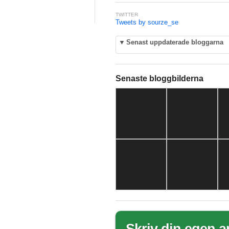
TWITTER
Tweets by sourze_se
▼
Senast uppdaterade bloggarna
Senaste bloggbilderna