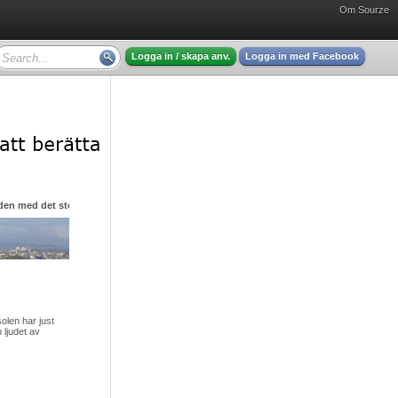
Om Sourze
Logga in / skapa anv.
Logga in med Facebook
den med det stora hjärtat
olen har just
 ljudet av