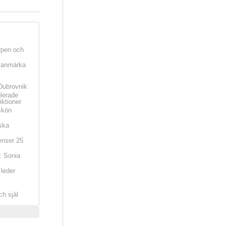
rpen och
t anmärka
Dubrovnik
olerade
iktioner
skön
ska
nser 25
: Sonia
leder
ch själ