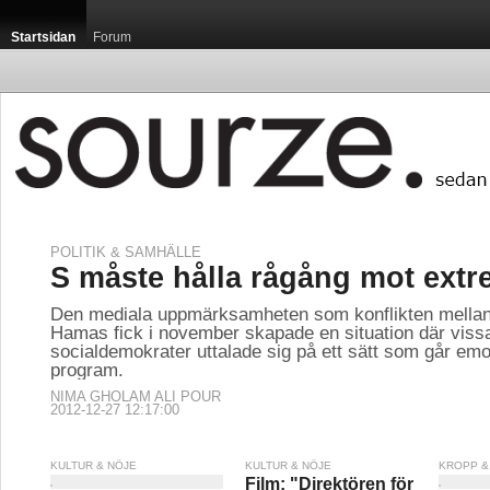
Startsidan
Forum
POLITIK & SAMHÄLLE
S måste hålla rågång mot ext
Den mediala uppmärksamheten som konflikten mellan
Hamas fick i november skapade en situation där viss
socialdemokrater uttalade sig på ett sätt som går emot
program.
NIMA GHOLAM ALI POUR
2012-12-27 12:17:00
KULTUR & NÖJE
KULTUR & NÖJE
KROPP &
Film: "Direktören för