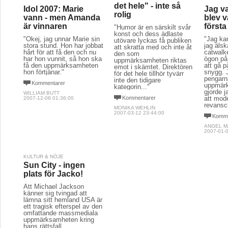
det hele" - inte så
Idol 2007: Marie
Jag va
rolig
vann - men Amanda
blev 
är vinnaren
först
"Humor är en särskilt svår
konst och dess ädlaste
"Okej, jag unnar Marie sin
"Jag kan
utövare lyckas få publiken
stora stund. Hon har jobbat
jag älsk
att skratta med och inte åt
hårt för att få den och nu
catwalk
den som
har hon vunnit, så hon ska
ögon på
uppmärksamheten riktas
få den uppmärksamheten
att gå p
emot i skämtet. Direktören
hon förtjänar."
snygg. 
för det hele tillhör tyvärr
pengarn
inte den tidigare
Kommentarer
uppmär
kategorin..."
gjorde j
WILLIAM BUTT
Kommentarer
att mod
2007-12-08 01:36:00
revansc
MONIKA WEHLIN
2007-03-12 23:44:00
Komme
ANGEL M
2007-01-0
KULTUR & NÖJE
Sun City - ingen
plats för Jacko!
Att Michael Jackson
känner sig tvingad att
lämna sitt hemland USA är
ett tragisk efterspel av den
omfattande massmediala
uppmärksamheten kring
hans rättsfall.