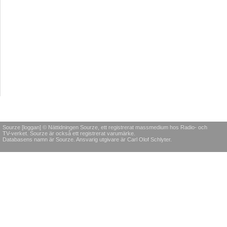
Sourze [loggan] © Nättidningen Sourze, ett registrerat massmedium hos Radio- och
TV-verket. Sourze är också ett registrerat varumärke.
Databasens namn är Sourze. Ansvarig utgivare är Carl Olof Schlyter.