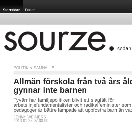
Startsidan
Forum
POLITIK & SAMHÄLLE
Allmän förskola från två års ål
gynnar inte barnen
Tyvärr har familjepolitiken blivit ett slagfält för
arbetslinjefundamentalister och radikalfeminister som 
pedagoger är bättre lämpade att uppfostra barn än vad 
JENNY WEIMERS
2013-01-25 07:00:00