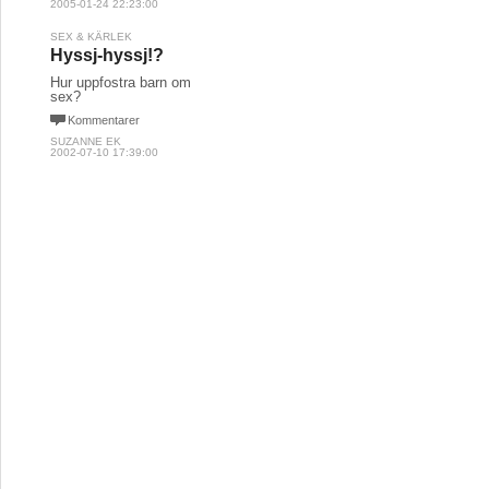
2005-01-24 22:23:00
SEX & KÄRLEK
Hyssj-hyssj!?
Hur uppfostra barn om
sex?
Kommentarer
SUZANNE EK
2002-07-10 17:39:00