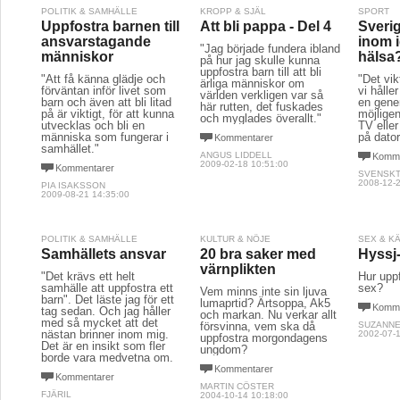
POLITIK & SAMHÄLLE
KROPP & SJÄL
SPORT
Uppfostra barnen till
Att bli pappa - Del 4
Sverig
ansvarstagande
inom i
"Jag började fundera ibland
människor
hälsa
på hur jag skulle kunna
uppfostra barn till att bli
"Att få känna glädje och
"Det vik
ärliga människor om
förväntan inför livet som
vi hålle
världen verkligen var så
barn och även att bli litad
en gene
här rutten, det fuskades
på är viktigt, för att kunna
möjligen
och myglades överallt."
utvecklas och bli en
TV eller
människa som fungerar i
på dator
Kommentarer
samhället."
ANGUS LIDDELL
Komme
2009-02-18 10:51:00
Kommentarer
SVENSK
2008-12-2
PIA ISAKSSON
2009-08-21 14:35:00
POLITIK & SAMHÄLLE
KULTUR & NÖJE
SEX & K
Samhällets ansvar
20 bra saker med
Hyssj
värnplikten
"Det krävs ett helt
Hur upp
samhälle att uppfostra ett
sex?
Vem minns inte sin ljuva
barn". Det läste jag för ett
lumaprtid? Ärtsoppa, Ak5
Komme
tag sedan. Och jag håller
och markan. Nu verkar allt
med så mycket att det
försvinna, vem ska då
SUZANNE
nästan brinner inom mig.
2002-07-1
uppfostra morgondagens
Det är en insikt som fler
ungdom?
borde vara medvetna om.
Kommentarer
Kommentarer
MARTIN CÖSTER
FJÄRIL
2004-10-14 10:18:00