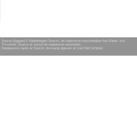
Sourze [loggan] © Nättidningen Sourze, ett registrerat massmedium hos Radio- och
TV-verket. Sourze är också ett registrerat varumärke.
Databasens namn är Sourze. Ansvarig utgivare är Carl Olof Schlyter.