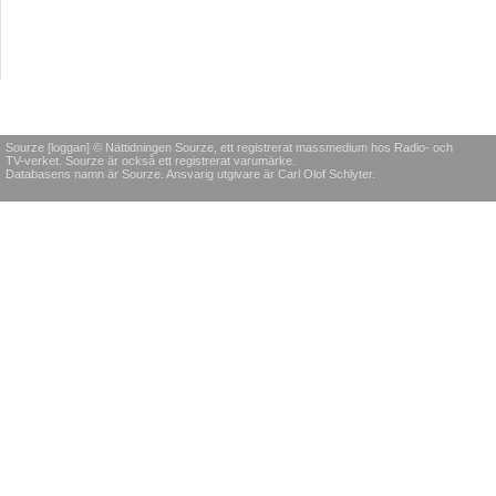
Sourze [loggan] © Nättidningen Sourze, ett registrerat massmedium hos Radio- och
TV-verket. Sourze är också ett registrerat varumärke.
Databasens namn är Sourze. Ansvarig utgivare är Carl Olof Schlyter.