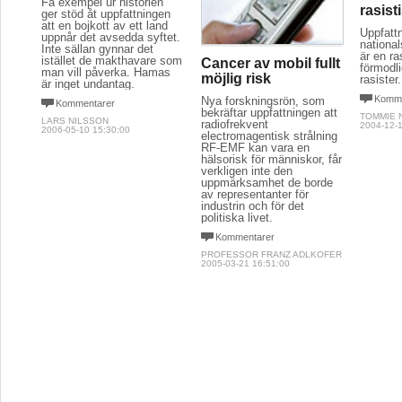
Få exempel ur historien
rasist
ger stöd åt uppfattningen
att en bojkott av ett land
Uppfatt
uppnår det avsedda syftet.
nationa
Inte sällan gynnar det
är en ra
istället de makthavare som
Cancer av mobil fullt
förmodli
man vill påverka. Hamas
möjlig risk
rasister.
är inget undantag.
Komme
Nya forskningsrön, som
Kommentarer
bekräftar uppfattningen att
TOMMIE 
LARS NILSSON
radiofrekvent
2004-12-1
2006-05-10 15:30:00
electromagentisk strålning
RF-EMF kan vara en
hälsorisk för människor, får
verkligen inte den
uppmärksamhet de borde
av representanter för
industrin och för det
politiska livet.
Kommentarer
PROFESSOR FRANZ ADLKOFER
2005-03-21 16:51:00