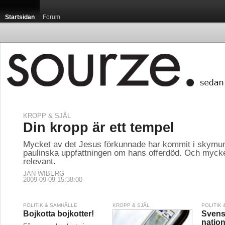
Startsidan
Forum
KROPP & SJÄL
Din kropp är ett tempel
Mycket av det Jesus förkunnade har kommit i skymun
paulinska uppfattningen om hans offerdöd. Och mycke
relevant.
JAN WIBERG
2009-09-09 15:38:00
POLITIK & SAMHÄLLE
KROPP & SJÄL
POLITIK
Bojkotta bojkotter!
Sven
natio