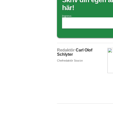
Skriv din egen ar
här!
Ingress:
Redaktör
Carl Olof
Schlyter
Chefredaktör Sourze