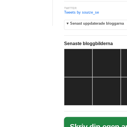
TWITTER
Tweets by sourze_se
▼
Senast uppdaterade bloggarna
Senaste bloggbilderna