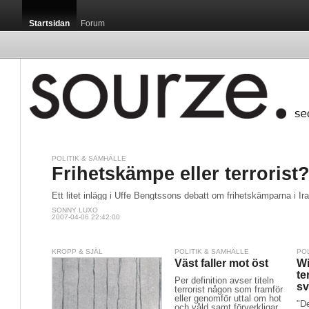
Startsidan
Forum
POLITIK & SAMHÄLLE
Startsidan / 
Frihetskämpe eller terrorist
Ett litet inlägg i Uffe Bengtssons debatt om frihetskämparna i Ira
SONNY LUXO
2007-04-06 22:42:00
Luxemburg är m
KROPP & SJÄL
POLITIK & SAMHÄLLE
PO
som, sett till c
Väst faller mot öst
Wi
publikationen G
te
Per definition avser titeln
s
terrorist någon som framför
eller genomför uttal om hot
"De
och våld samt förverkligar