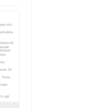
rpen och
t anmärka
Dubrovnik
olerade
iktioner
skön
ska
nser 25
: Sonia
leder
ch själ