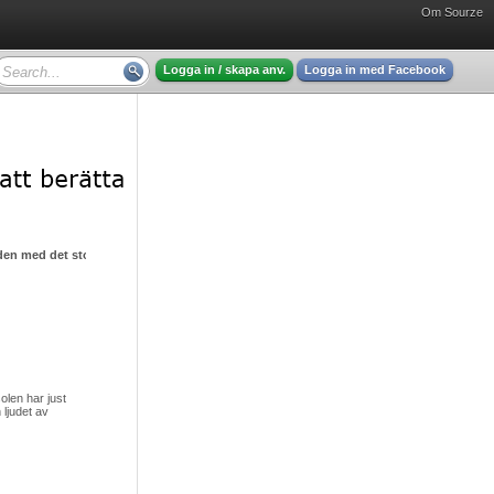
Om Sourze
Logga in / skapa anv.
Logga in med Facebook
den med det stora hjärtat
olen har just
 ljudet av