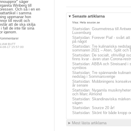
innouppror" säger
gareta Winberg till
pressen. Och så i en en
attartikel i samma
▼
Senaste artiklarna
dning uppmanar hon
nnor till revolt och
Visa:
Hela sourze.se
eslår att de ska skilja
 i fall de inte får sina
Startsidan
:
Gourmetresa till Antwe
jor igenom.
Luxemburg
Startsidan
:
Forever Piaf - svårt at
Kommentarer
på något
LIAM BUTT
Startsidan
:
Tre kulinariska nedslag
4-08-17 15:57:00
sommaren 2021 – Aten, Split och 
Startsidan
:
De socialt, ofrivilligt is
finns kvar - även utan Corona-restr
Startsidan
:
ABBA och Streisand i 
symbios
Startsidan
:
Tre spännande kulinari
nedslag i Sommarsverige
Startsidan
:
Mobbningens konsekve
år senare
Startsidan
:
Nygamla musiknyheter
och Marc Almond
Startsidan
:
Skandinaviska märken 
vägen
Startsidan
:
Sourze 20 år!
Startsidan
:
Skönt för både kropp o
►
Mest lästa artiklarna