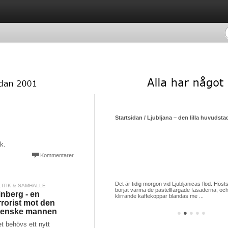
Luxemburgska restauranger som siktar mot himlen i sin strävan efter nya stjärnor
Startsidan / Ljubljana – den lilla huvudsta
?
k.
Kommentarer
ed sina 650 000 invånare ett av de länder
Det är tidig morgon vid Ljubljanicas flod. Hösts
LITIK & SAMHÄLLE
apita, har flest stjärnrestauranger i ansedda
börjat värma de pastellfärgade fasaderna, och
nberg - en
uide Michelin. Ja ...
klirrande kaffekoppar blandas me ...
rrorist mot den
venske mannen
●
●
●
●
●
t behövs ett nytt