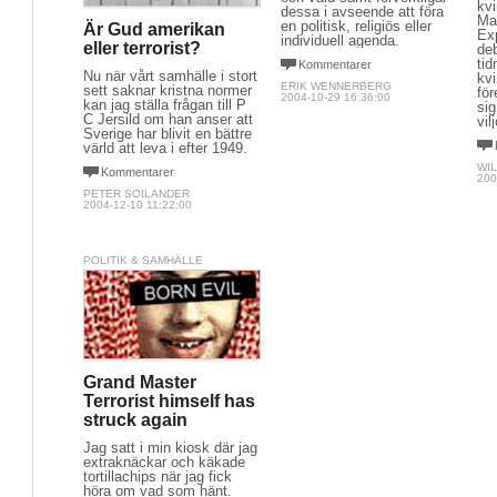
kv
dessa i avseende att föra
Mar
en politisk, religiös eller
Är Gud amerikan
Ex
individuell agenda.
eller terrorist?
deb
ti
Kommentarer
Nu när vårt samhälle i stort
kvi
ERIK WENNERBERG
sett saknar kristna normer
för
2004-10-29 16:36:00
kan jag ställa frågan till P
sig
C Jersild om han anser att
vil
Sverige har blivit en bättre
värld att leva i efter 1949.
WIL
Kommentarer
200
PETER SOILANDER
2004-12-10 11:22:00
POLITIK & SAMHÄLLE
Grand Master
Terrorist himself has
struck again
Jag satt i min kiosk där jag
extraknäckar och käkade
tortillachips när jag fick
höra om vad som hänt.