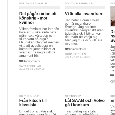
POLITIK & SAMHÄLLE
POLITIK & SAMHÄLLE
PO
Det pågår redan ett
Vi är alla invandrare
könskrig - mot
Jag heter Göran Frölén
kvinnor
och är invandrare i
Sverige. Jag har inte
Vilken feminist har inte fått
invandrat geografiskt utan
De
höra att vi ska sluta hata
tidsmässigt. I början var
män, raka våra ben och
re
det svårt att vänja sig.
sluta vara så arga?
Sv
Men jag trivs och vill lära
Okunskap blandad med en
mig mer.
vilja att avpolitisera en
Ja
kamp för jämställdhet är
Kommentarer
var
svårt att ha några giltiga
rät
GÖRAN FRÖLÉN
argument för.
det
2013-04-25 13:11:00
yr
Kommentarer
som
SARA ABDOLLAHI
ens
2013-06-01 08:00:00
Sk
AN
201
KULTUR & NÖJE
NÄRINGSLIV
KR
Från kitsch till
Låt SAAB och Volvo
En
klassiskt
gå i konkurs
Väl
inn
En del tror att klassisk
Två företag vars bilar
äg
musik och opera är svårt
världen inte efterfrågar