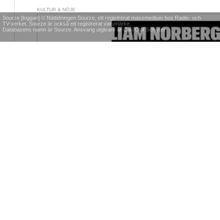
KULTUR & NÖJE
Sourze [loggan] © Nättidningen Sourze, ett registrerat massmedium hos Radio- och
TV-verket. Sourze är också ett registrerat varumärke.
Databasens namn är Sourze. Ansvarig utgivare är Carl Olof Schlyter.
"Snabba Cash" fast i verkli
"Det var bara den enkla, brottsliga banan som gällde. Men egentli
Liams fall ledde den till fängelse. Det är svårt att leva i vårt s
inkomst, samtidigt som man har ett behov av att visa att man är 
MIKAEL VASARA
2009-03-10 14:47:00