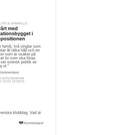
LITIK & SAMHÄLLE
årt med
lationsbygget i
positionen
 familj, två singlar som
etar åt olika håll och en
sin som är osäker på
ket liv som ska föras.
ser svensk politik av
g ut."
Kommentarer
R SCHLINGMANN
7-10-03 18:08:00
lsvenska klubblag. Vad är
Kommentarer