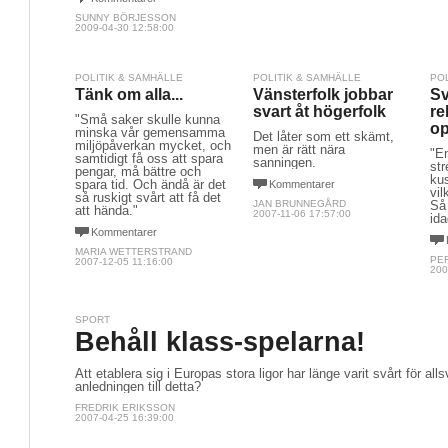
SUNNY BÖRJESSON
2009-04-30 12:58:00
POLITIK & SAMHÄLLE
POLITIK & SAMHÄLLE
PO
Tänk om alla...
Vänsterfolk jobbar
Sv
svart åt högerfolk
re
"Små saker skulle kunna
op
minska vår gemensamma
Det låter som ett skämt,
miljöpåverkan mycket, och
men är rätt nära
"En
samtidigt få oss att spara
sanningen.
str
pengar, må bättre och
ku
spara tid. Och ändå är det
Kommentarer
vil
så ruskigt svårt att få det
JAN BRUNNEGÅRD
Så 
att hända."
2007-11-06 17:57:00
ida
Kommentarer
MARIA WETTERSTRAND
PE
2007-12-05 11:16:00
200
SPORT
Behåll klass-spelarna!
Att etablera sig i Europas stora ligor har länge varit svårt för al
anledningen till detta?
FREDRIK ERIKSSON
2007-04-25 16:39:00