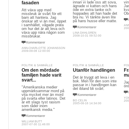
innan vi lade oss att sova,
vi
fasaden
ägnade vi katten och hans
Ja
öde en extra tanke och
kva
Att växa upp med
hoppades att han hade det
Obe
missbruk är svårt för ett
bra nu. Vi tänkte även lite
barn att hantera. Jag
på hans husse eller matte.
önskar att vi än mer, öppet
i samhället, vågade prata
ANN
Kommentarer
om hur det är att leva och
200
växa upp nära någon som
LINA DAHLGREN
missbrukar.
2008-10-31 09:52:00
Kommentarer
ANN-CHARLOTTE JOHANSSON
2009-09-08 12:00:00
POLITIK & SAMHÄLLE
POLITIK & SAMHÄLLE
PO
Om den mördade
Utanför handlingen
Fr
familjen hade varit
m
Det är tryggt att leva i en
svart...
bok. Men för den som inte
Jag
passar in i handlingen kan
ön
"Amerikanska medier
det ibland bli svårt.
uppmärksammar mord på
vita mycket mer än mord
Kommentarer
på svarta eller latinos. Det
YO
BO CELIN
200
är ett slags tyst rasism
2005-08-16 14:34:00
som råder inom
amerikansk media."
Kommentarer
WILLIAM BUTT
2007-07-30 11:46:00