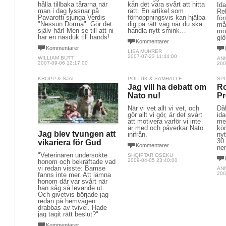
hålla tillbaka tårarna när
kan det vara svårt att hitta
Ida
man i dag lyssnar på
rätt. En artikel som
Reb
Pavarotti sjunga Verdis
förhoppningsvis kan hjälpa
för
"Nessun Dorma". Gör det
dig på rätt väg när du ska
må
själv här! Men se till att ni
handla nytt smink…
möt
har en näsduk till hands!
gl
Kommentarer
Kommentarer
LISA MUHRER
2007-07-23 11:44:00
WILLIAM BUTT
AN
2007-09-06 12:17:00
200
KROPP & SJÄL
POLITIK & SAMHÄLLE
SP
Jag vill ha debatt om
Ro
Nato nu!
Pr
När vi vet allt vi vet, och
Dål
gör allt vi gör, är det svårt
id
att motivera varför vi inte
me
är med och påverkar Nato
kö
Jag blev tvungen att
inifrån.
nyt
30
vikariera för Gud
Kommentarer
ner
"Veterinären undersökte
SHQIPTAR OSEKU
2009-04-05 23:40:00
honom och bekräftade vad
vi redan visste: Bamse
ANN
200
fanns inte mer. Att lämna
honom där var svårt när
han såg så levande ut.
Och givetvis började jag
redan på hemvägen
drabbas av tvivel. Hade
jag tagit rätt beslut?"
Kommentarer