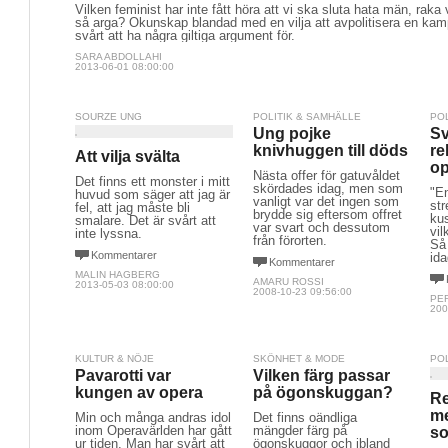
Vilken feminist har inte fått höra att vi ska sluta hata män, raka
så arga? Okunskap blandad med en vilja att avpolitisera en kamp
svårt att ha några giltiga argument för.
SARA ABDOLLAHI
2013-06-01 08:00:00
SOURZE UNG
POLITIK & SAMHÄLLE
PO
Ung pojke
Sv
knivhuggen till döds
re
Att vilja svälta
op
Nästa offer för gatuvåldet
Det finns ett monster i mitt
skördades idag, men som
"En
huvud som säger att jag är
vanligt var det ingen som
str
fel, att jag måste bli
brydde sig eftersom offret
ku
smalare. Det är svårt att
var svart och dessutom
vil
inte lyssna.
från förorten.
Så 
Kommentarer
ida
Kommentarer
MALIN HAGBERG
AMARU ROSSI
2013-05-03 08:00:00
2008-10-23 09:56:00
PE
200
KULTUR & NÖJE
SKÖNHET & MODE
PO
Pavarotti var
Vilken färg passar
kungen av opera
på ögonskuggan?
Re
me
Min och många andras idol
Det finns oändliga
inom Operavärlden har gått
mängder färg på
so
ur tiden. Man har svårt att
ögonskuggor och ibland