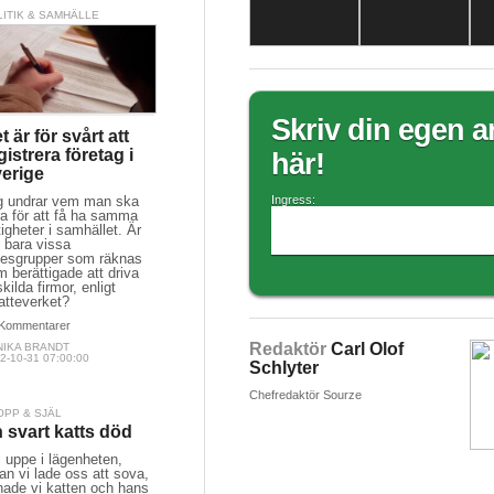
LITIK & SAMHÄLLE
Skriv din egen ar
t är för svårt att
gistrera företag i
här!
erige
g undrar vem man ska
Ingress:
a för att få ha samma
tigheter i samhället. Är
 bara vissa
kesgrupper som räknas
 berättigade att driva
kilda firmor, enligt
atteverket?
Kommentarer
Redaktör
Carl Olof
NIKA BRANDT
2-10-31 07:00:00
Schlyter
Chefredaktör Sourze
OPP & SJÄL
 svart katts död
 uppe i lägenheten,
an vi lade oss att sova,
nade vi katten och hans