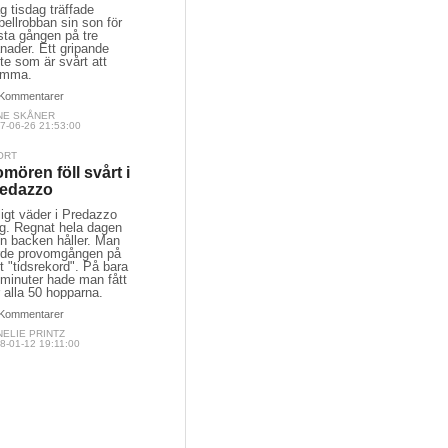
g tisdag träffade
ellrobban sin son för
sta gången på tre
nader. Ett gripande
e som är svårt att
ömma.
Kommentarer
NE SKÅNER
7-06-26 21:53:00
ORT
mören föll svårt i
edazzo
igt väder i Predazzo
ag. Regnat hela dagen
n backen håller. Man
rde provomgången på
t "tidsrekord". På bara
 minuter hade man fått
 alla 50 hopparna.
Kommentarer
ELIE PRINTZ
8-01-12 19:11:00