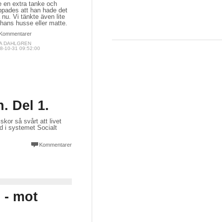
e en extra tanke och
ppades att han hade det
 nu. Vi tänkte även lite
hans husse eller matte.
Kommentarer
NA DAHLGREN
8-10-31 09:52:00
. Del 1.
or så svårt att livet
d i systemet Socialt
Kommentarer
 - mot