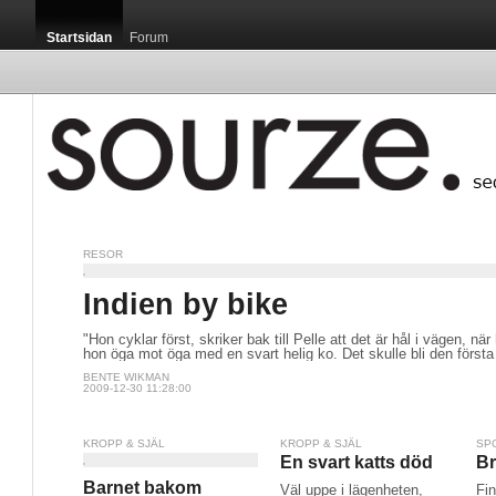
Startsidan
Forum
RESOR
Indien by bike
"Hon cyklar först, skriker bak till Pelle att det är hål i vägen, när
hon öga mot öga med en svart helig ko. Det skulle bli den först
BENTE WIKMAN
2009-12-30 11:28:00
KROPP & SJÄL
KROPP & SJÄL
SP
En svart katts död
Br
Barnet bakom
Väl uppe i lägenheten,
Fin