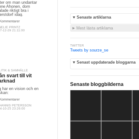
nter om man undantar
nne Ahonen, dom
lade riktigt bra i
rstdorf idag.
▼
Senaste artiklarna
Kommentarer
ELIE PRINTZ
►
Mest lästa artiklarna
7-12-29 21:11:00
TWITTER
Tweets by sourze_se
▼
Senast uppdaterade bloggarna
LITIK & SAMHÄLLE
ån svart till vit
arknad
Senaste bloggbilderna
 har en vision och en
skan:
Kommentarer
HANNIS PETERSSON
4-10-25 23:26:00