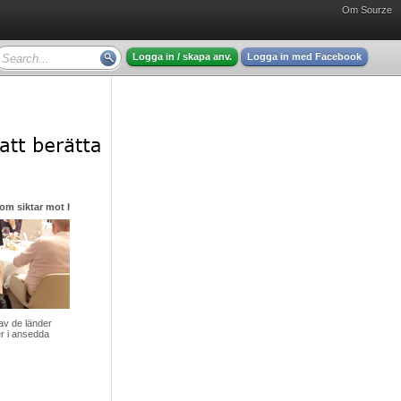
Om Sourze
Logga in / skapa anv.
Logga in med Facebook
m siktar mot himlen i sin strävan efter nya stjärnor
av de länder
ger i ansedda