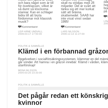
öd
och bara något som är till
skall nu stödjas med 28
ho
för överklassen, vilket är
miljarder. Det är svårt att
bra
så dumt så klockorna
tänka sig ett mer korkat
på 
stannar. Kan en schlager
sätt att bränna
bidra till att bryta
skattemedel. SAAB har
fördommar mot klassisk
inte visat vinst sedan
musik?
1995!
LI
200
Kommentarer
Kommentarer
LEIF-ARNE UNDVALL
LARS NILSSON
2009-03-17 17:50:00
2008-12-14 11:27:00
POLITIK & SAMHÄLLE
Klämd i en förbannad gråzon
Regelverken i socialförsäkringssystemen, klämmer en del människ
går sönder. Att hamna i en gråzon innebär: Klämd i vården, kläm
utanförskap!
MONA NILSSON
2005-03-20 23:33:00
POLITIK & SAMHÄLLE
Det pågår redan ett könskrig
kvinnor