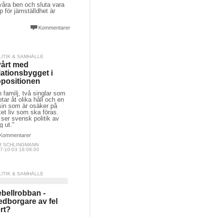
 våra ben och sluta vara
 för jämställdhet är
Kommentarer
LITIK & SAMHÄLLE
årt med
lationsbygget i
positionen
 familj, två singlar som
etar åt olika håll och en
sin som är osäker på
ket liv som ska föras.
ser svensk politik av
g ut."
Kommentarer
R SCHLINGMANN
7-10-03 18:08:00
LITIK & SAMHÄLLE
bellrobban -
dborgare av fel
rt?