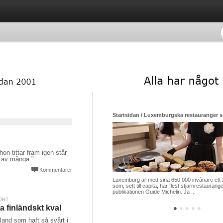
Startsidan / Luxemburgska restauranger so
 hon tittar fram igen står
a av många."
Kommentarer
Luxemburg är med sina 650 000 invånare ett 
som, sett till capita, har flest stjärnrestauran
publikationen Guide Michelin. Ja ...
ORT
a finländskt kval
●
●
●
●
●
land som haft så svårt i