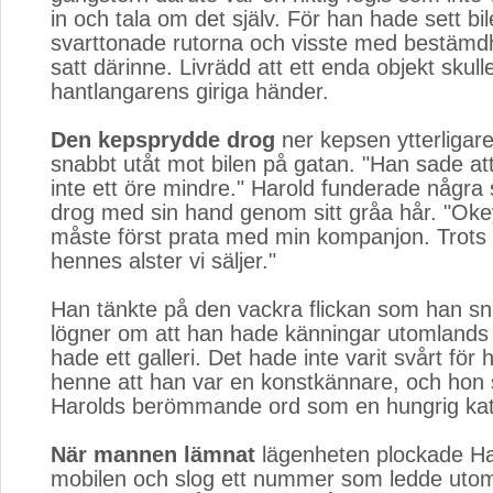
in och tala om det själv. För han hade sett b
svarttonade rutorna och visste med bestämd
satt därinne. Livrädd att ett enda objekt skul
hantlangarens giriga händer.
Den kepsprydde drog
ner kepsen ytterligare 
snabbt utåt mot bilen på gatan. "Han sade att
inte ett öre mindre." Harold funderade några
drog med sin hand genom sitt gråa hår. "Oke
måste först prata med min kompanjon. Trots a
hennes alster vi säljer."
Han tänkte på den vackra flickan som han snär
lögner om att han hade känningar utomlands 
hade ett galleri. Det hade inte varit svårt för 
henne att han var en konstkännare, och hon s
Harolds berömmande ord som en hungrig kat
När mannen lämnat
lägenheten plockade Ha
mobilen och slog ett nummer som ledde uto