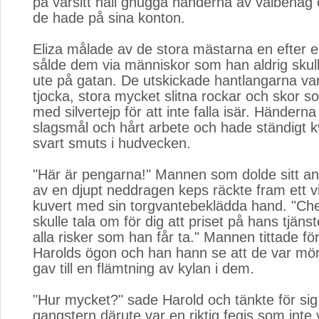
på varsitt håll gnugga händerna av välbeha
de hade på sina konton.
Eliza målade av de stora mästarna en efter 
sålde dem via människor som han aldrig skul
ute på gatan. De utskickade hantlangarna var 
tjocka, stora mycket slitna rockar och skor so
med silvertejp för att inte falla isär. Händern
slagsmål och hårt arbete och hade ständigt 
svart smuts i hudvecken.
"Här är pengarna!" Mannen som dolde sitt an
av en djupt neddragen keps räckte fram ett vit
kuvert med sin torgvantebeklädda hand. "Chefe
skulle tala om för dig att priset på hans tjäns
alla risker som han får ta." Mannen tittade fö
Harolds ögon och han hann se att de var mö
gav till en flämtning av kylan i dem.
"Hur mycket?" sade Harold och tänkte för sig 
gangstern därute var en riktig fegis som in