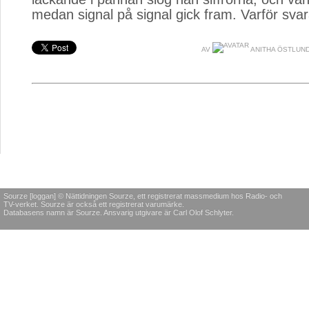
medan signal på signal gick fram. Varför sva
AV
ANITHA ÖSTLUND
Sourze [loggan] © Nättidningen Sourze, ett registrerat massmedium hos Radio- och
TV-verket. Sourze är också ett registrerat varumärke.
Databasens namn är Sourze. Ansvarig utgivare är Carl Olof Schlyter.