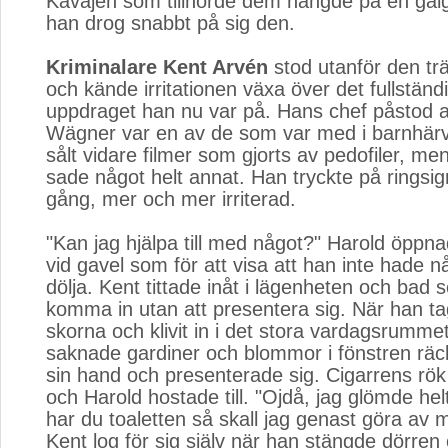
Kavajen som tillhörde dem hängde på en galg
han drog snabbt på sig den.
Kriminalare Kent Arvén
stod utanför den trä
och kände irritationen växa över det fullständi
uppdraget han nu var på. Hans chef påstod a
Wägner var en av de som var med i barnhär
sålt vidare filmer som gjorts av pedofiler, men
sade något helt annat. Han tryckte på ringsi
gång, mer och mer irriterad.
"Kan jag hjälpa till med något?" Harold öppn
vid gavel som för att visa att han inte hade n
dölja. Kent tittade inåt i lägenheten och bad s
komma in utan att presentera sig. När han tag
skorna och klivit in i det stora vardagsrumme
saknade gardiner och blommor i fönstren räc
sin hand och presenterade sig. Cigarrens rök 
och Harold hostade till. "Ojdå, jag glömde hel
har du toaletten så skall jag genast göra av 
Kent log för sig själv när han stängde dörren