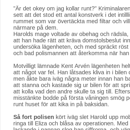
"Är det okey om jag kollar runt?" Kriminalar
sett att det stod ett antal konstverk i det intil
rummet som var övertäckta med filtar och vill
närmare på dem.
Harolds mage voltade av obehag och rädsla,
att han hade rätt att kräva domstolsbeslut inn
undersöka lägenheten, och med spräckt röst
och bad polismannen att återkomma när han 
Motvilligt lämnade Kent Arvén lägenheten he
att något var fel. Han låtsades kliva in i bilen
men åkte bara iväg några meter innan han ba
att stanna och kastade sig ur bilen för att spri
att kolla vad den andre skulle ta sig till. Efte
misstänkte bodde på första våningen smög 
runt huset för att kika in på baksidan.
Så fort polisen
kört iväg slet Harold upp mobi
ringa till Eliza och blåsa av operationen. Med
lackande i pannan slog han siffrorna, och vän