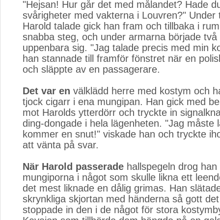
"Hejsan! Hur går det med målandet? Hade d
svårigheter med vakterna i Louvren?" Under 
Harold talade gick han fram och tillbaka i r
snabba steg, och under armarna började två 
uppenbara sig. "Jag talade precis med min k
han stannade till framför fönstret när en poli
och släppte av en passagerare.
Det var en
välklädd herre med kostym och ha
tjock cigarr i ena mungipan. Han gick med b
mot Harolds ytterdörr och tryckte in signalkn
ding-dongade i hela lägenheten. "Jag måste 
kommer en snut!" viskade han och tryckte ih
att vänta på svar.
När Harold passerade
hallspegeln drog han 
mungiporna i något som skulle likna ett leen
det mest liknade en dålig grimas. Han slätade 
skrynkliga skjortan med händerna så gott det
stoppade in den i de något för stora kostymb