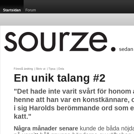
Startsidan
Forum
Föreslå ändring
| 
Skriv ut
| 
Tipsa
| 
Dela
En unik talang #2
"Det hade inte varit svårt för honom a
henne att han var en konstkännare,
i sig Harolds berömmande ord som e
katt."
Några månader senare
kunde de båda nöjda