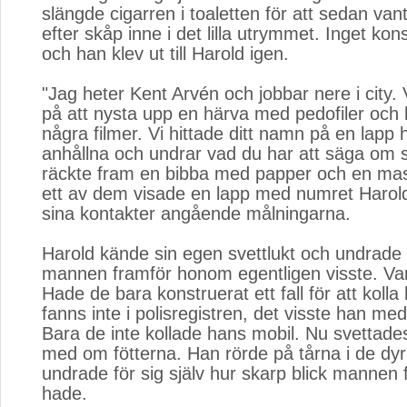
slängde cigarren i toaletten för att sedan va
efter skåp inne i det lilla utrymmet. Inget kons
och han klev ut till Harold igen.
"Jag heter Kent Arvén och jobbar nere i city. V
på att nysta upp en härva med pedofiler och 
några filmer. Vi hittade ditt namn på en lapp
anhållna och undrar vad du har att säga om
räckte fram en bibba med papper och en mas
ett av dem visade en lapp med numret Harold g
sina kontakter angående målningarna.
Harold kände sin egen svettlukt och undrade
mannen framför honom egentligen visste. Var
Hade de bara konstruerat ett fall för att kol
fanns inte i polisregistren, det visste han m
Bara de inte kollade hans mobil. Nu svettades 
med om fötterna. Han rörde på tårna i de dy
undrade för sig själv hur skarp blick manne
hade.