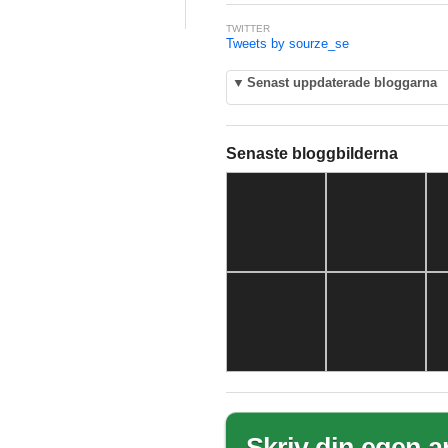
TWITTER
Tweets by sourze_se
▼
Senast uppdaterade bloggarna
Senaste bloggbilderna