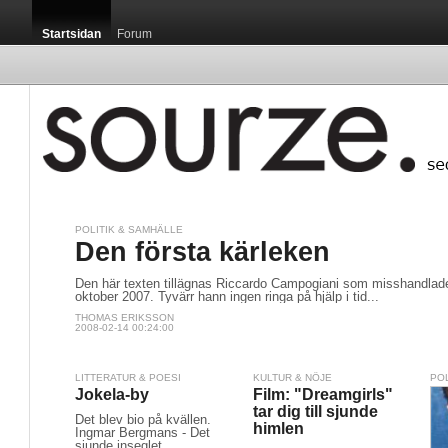
Startsidan
Forum
POLITIK & SAMHÄLLE
Den första kärleken
Den här texten tillägnas Riccardo Campogiani som misshandlade
oktober 2007. Tyvärr hann ingen ringa på hjälp i tid...
THOMAS ERIKSSON
2008-02-14 00:24:00
LITTERATUR & POESI
KULTUR & NÖJE
PO
Jokela-by
Film: "Dreamgirls"
tar dig till sjunde
Det blev bio på kvällen.
himlen
Ingmar Bergmans - Det
sjunde inseglet.