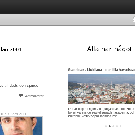
Startsidan / Ljubljana – den lilla huvudsta
s till döds den sjunde
Kommentarer
Det är tidig morgon vid Ljubljanicas flod. Hösts
börjat värma de pastellfärgade fasaderna, och
LITIK & SAMHÄLLE
klirrande kaffekoppar blandas me ...
●
●
●
●
●