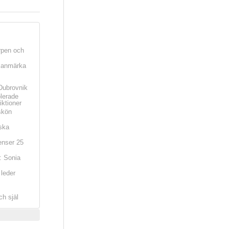
rpen och
t anmärka
Dubrovnik
olerade
iktioner
skön
ska
nser 25
: Sonia
leder
ch själ