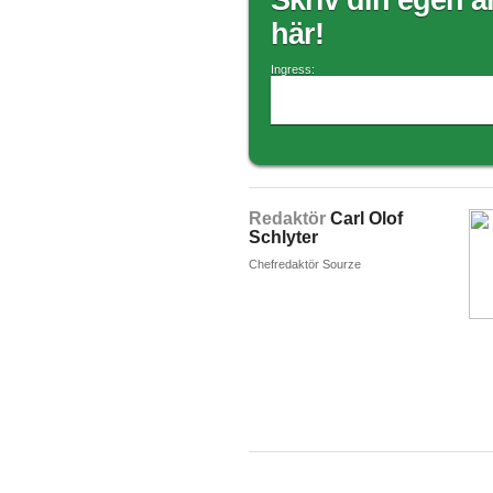
Skriv din egen ar
här!
Ingress:
Redaktör
Carl Olof
Schlyter
Chefredaktör Sourze