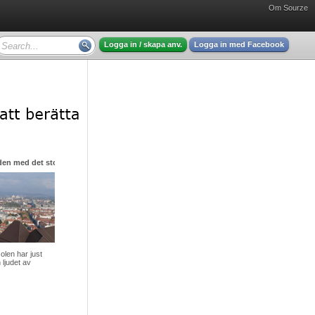
Om Sourze
Logga in / skapa anv.
Logga in med Facebook
den med det stora hjärtat
olen har just
 ljudet av