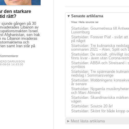
r den starkare
ltid rätt?
▼
Senaste artiklarna
Visa:
Hela sourze.se
r sjunde gången på 30
 invaderades Libanon av
Startsidan
:
Gourmetresa till Antwe
kupationsmakten Israel.
Luxemburg
st Afghanistan, sen Irak
Startsidan
:
Forever Piaf - svårt at
h nu Libanon invaderas
på något
 stormakterna och
Startsidan
:
Tre kulinariska nedslag
ien samt Iran står på
sommaren 2021 – Aten, Split och 
.
Startsidan
:
De socialt, ofrivilligt is
Kommentarer
finns kvar - även utan Corona-restr
HZAD DARIUSSON
Startsidan
:
ABBA och Streisand i 
6-08-04 14:43:00
symbios
Startsidan
:
Tre spännande kulinari
nedslag i Sommarsverige
Startsidan
:
Mobbningens konsekve
år senare
Startsidan
:
Nygamla musiknyheter
och Marc Almond
Startsidan
:
Skandinaviska märken 
vägen
Startsidan
:
Sourze 20 år!
Startsidan
:
Skönt för både kropp o
►
Mest lästa artiklarna