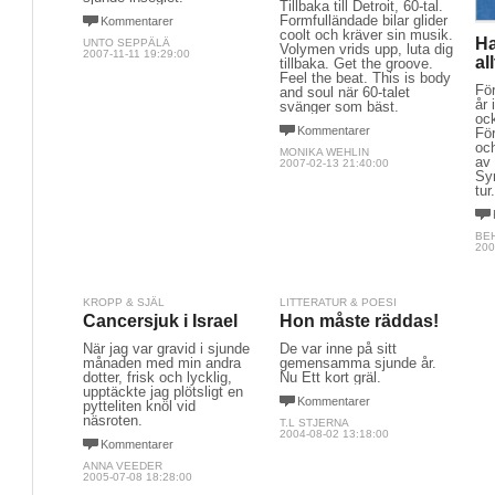
Tillbaka till Detroit, 60-tal.
Formfulländade bilar glider
Kommentarer
coolt och kräver sin musik.
Ha
UNTO SEPPÄLÄ
Volymen vrids upp, luta dig
2007-11-11 19:29:00
al
tillbaka. Get the groove.
Feel the beat. This is body
Fö
and soul när 60-talet
år
svänger som bäst.
oc
Kommentarer
För
oc
MONIKA WEHLIN
av
2007-02-13 21:40:00
Syr
tur
BE
200
KROPP & SJÄL
LITTERATUR & POESI
Cancersjuk i Israel
Hon måste räddas!
När jag var gravid i sjunde
De var inne på sitt
månaden med min andra
gemensamma sjunde år.
dotter, frisk och lycklig,
Nu Ett kort gräl.
upptäckte jag plötsligt en
Kommentarer
pytteliten knöl vid
näsroten.
T.L STJERNA
2004-08-02 13:18:00
Kommentarer
ANNA VEEDER
2005-07-08 18:28:00