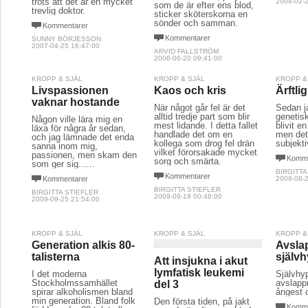
trots att det är en mycket
2004-02-2
som de är efter ens blod,
trevlig doktor.
sticker sköterskorna en
sönder och samman.
Kommentarer
Kommentarer
SUNNY BÖRJESSON
2007-04-25 16:47:00
ARVID FALLSTRÖM
2006-06-20 09:41:00
KROPP & SJÄL
KROPP & SJÄL
KROPP &
Livspassionen
Kaos och kris
Ärftlig
vaknar hostande
När något går fel är det
Sedan ja
alltid tredje part som blir
genetisk
Någon ville lära mig en
mest lidande. I detta fallet
blivit e
läxa för några år sedan,
handlade det om en
men det
och jag lämnade det enda
kollega som drog fel drän
subjekti
sanna inom mig,
vilket förorsakade mycket
passionen, men skam den
Komme
sorg och smärta.
som ger sig......
BIRGITTA
Kommentarer
Kommentarer
2009-08-2
BIRGITTA STIEFLER
BIRGITTA STIEFLER
2009-09-18 00:46:00
2009-09-25 21:54:00
KROPP & SJÄL
KROPP & SJÄL
KROPP &
Generation alkis 80-
Avsla
talisterna
själv
Att insjukna i akut
lymfatisk leukemi
I det moderna
Självhyp
Stockholmssamhället
avslappn
del 3
spirar alkoholismen bland
ångest 
min generation. Bland folk
Den första tiden, på jakt
Komme