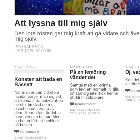
Att lyssna till mig själv
Den inre rösten ger mig kraft att gå vidare och ä
mig själv.
PIA ISAKSSON
2012-12-20 07:00:00
KROPP & SJÄL
KROPP & SJÄL
KROPP &
På en femöring
Oj, va
vänder det
Konsten att bada en
Kan det 
elstötar
Bassett
Samtal med en kvinna
som levt ett normalt liv tills
Komme
När man är van vid stora
omständigheter fick henne
hundar vänjer man sig vid
att bli missbrukare.
JAN BRU
att kunna sitta bekvämt på
2006-12-1
en stol bredvid dem i
Kommentarer
duschen och tvätta av
BIRGITTA STIEFLER
dem. Som oftast är det ju
2008-11-12 16:53:00
bara ben och tassar. Men
nu har vi fått ett problem
på halsen.
Kommentarer
SUNNY BÖRJESSON