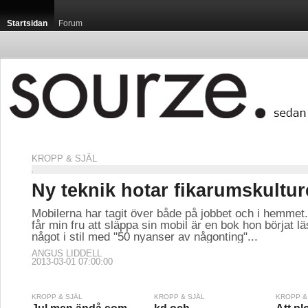
Startsidan
Forum
KROPP & SJÄL
Ny teknik hotar fikarumskultu
Mobilerna har tagit över både på jobbet och i hemme
får min fru att släppa sin mobil är en bok hon börjat l
något i stil med "50 nyanser av någonting"...
ANGUS LIDDELL
2013-03-01 07:00:00
KROPP & SJÄL
KROPP & SJÄL
KROPP &