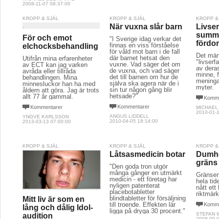
2008-11-07 08:37:00
KROPP & SJÄL
KROPP & SJÄL
KROPP &
När vuxna slår barn
Livser
summa
För och emot
"I Sverige idag verkar det
fördo
finnas en viss förståelse
elchocksbehandling
för våld mot barn i de fall
Det män
där barnet hetsat den
Utifrån mina erfarenheter
"livser
vuxne. Vad säger det om
av ECT kan jag varken
av deras
de vuxna, och vad säger
avråda eller tillråda
minne, f
det till barnen om hur de
behandlingen. Mina
meninga
själva ska agera när de i
minnesluckor han ha med
myter.
sin tur någon gång blir
åldern att göra. Jag är trots
hetsade?"
allt 77 år gammal.
Komme
Kommentarer
Kommentarer
MICHAEL
2010-01-1
ANGUS LIDDELL
YNGVE KARLSSON
2010-04-05 18:14:00
2013-03-13 07:00:00
KROPP & SJÄL
KROPP & SJÄL
KROPP &
Låtsasmedicin botar
Dumhe
gräns
"Den goda tron utgör
många gånger en utmärkt
Gränsen
medicin - ett företag har
hela tid
nyligen patenterat
nått ett 
placebotabletter
riktmärk
blindtabletter för försäljning
Mitt liv är som en
till troende. Effekten lär
Komme
lång och dålig Idol-
ligga på dryga 30 procent."
STEFAN 
audition
2008-09-0