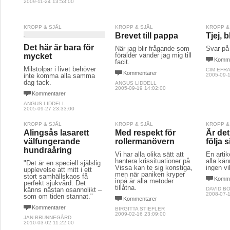
2009-11-24 13:53:00
KROPP & SJÄL
KROPP & SJÄL
KROPP &
Brevet till pappa
Tjej, 
Det här är bara för
När jag blir frågande som
Svar på 
förälder vänder jag mig till
mycket
Komme
facit.
Milstolpar i livet behöver
CIM EFR
Kommentarer
inte komma alla samma
2005-09-1
dag tack.
ANGUS LIDDELL
2005-09-19 14:02:00
Kommentarer
ANGUS LIDDELL
2005-09-27 23:33:00
KROPP & SJÄL
KROPP & SJÄL
KROPP &
Alingsås lasarett
Med respekt för
Är det
välfungerande
rollermanövern
följa s
hundraåring
Vi har alla olika sätt att
En arti
hantera krissituationer på.
alla kän
"Det är en speciell själslig
Vissa kan te sig konstiga,
ingen vi
upplevelse att mitt i ett
men när paniken kryper
stort samhällskaos få
Komme
inpå är alla metoder
perfekt sjukvård. Det
tillåtna.
känns nästan osannolikt –
DAVID B
2008-07-1
som om tiden stannat."
Kommentarer
Kommentarer
BIRGITTA STIEFLER
2009-02-16 23:09:00
JAN BRUNNEGÅRD
2010-03-02 11:22:00