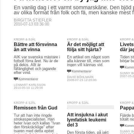
En vanlig dag i ett varmt sommarskåne. Den bjöd
av olika format från folk och fä, men kanske mest f
BIRGITTA STIEFLER
2010-07-13 03:36:00
KROPP & SJÄL
KROPP & SJÄL
KROPP &
Bättre att försvinna
Är det möjligt att
Livets
än att vinna
följa sitt hjärta?
där ja
AIK var svenska mästare i
En artikel om något som
Tiden st
fotboll förra året. Nu är de
alla känner till, men som
börjar b
på dekis. Allt är
ingen vill kännas vid.
Komme
fåfänglighet och jagande
Kommentarer
efter vind.
SUNNY 
2007-05-2
DAVID BÖHLMARK
Kommentarer
2008-07-15 12:20:00
LENNART KARLSSON
2010-05-10 11:29:00
KROPP & SJÄL
KROPP & SJÄL
KROPP &
Remissen från Gud
Pappa
Att insjukna i akut
Tur att han inte ringde
Fjärde b
strokespecialisten. Han
totalt ni
lymfatisk leukemi
heter Ivan och kallas "Ivan
del 3
Komme
den förskräcklige" efter
tsaren med detta epitet
SUNNY 
Den första tiden, på jakt