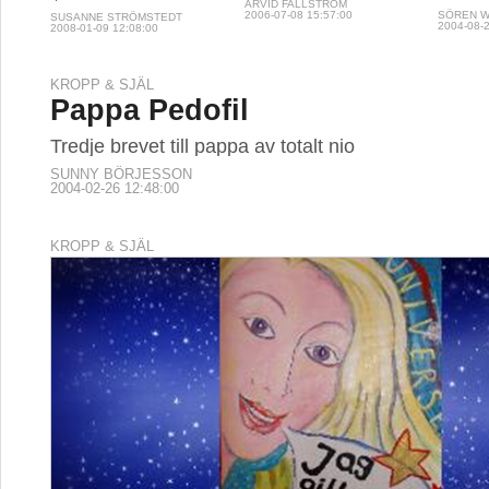
ARVID FALLSTRÖM
SÖREN 
2006-07-08 15:57:00
SUSANNE STRÖMSTEDT
2004-08-2
2008-01-09 12:08:00
KROPP & SJÄL
Pappa Pedofil
Tredje brevet till pappa av totalt nio
SUNNY BÖRJESSON
2004-02-26 12:48:00
KROPP & SJÄL