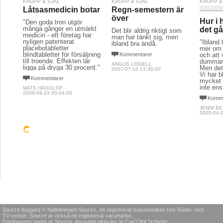
KROPP & SJÄL
KROPP & SJÄL
KROPP &
Låtsasmedicin botar
Regn-semestern är
över
Hur i 
"Den goda tron utgör
många gånger en utmärkt
det gå
Det blir aldrig riktigt som
medicin - ett företag har
man har tänkt sig, men
nyligen patenterat
"Ibland t
ibland bra ändå.
placebotabletter
mer om l
blindtabletter för försäljning
Kommentarer
och att v
till troende. Effekten lär
dummar
ANGUS LIDDELL
ligga på dryga 30 procent."
Men det
2007-07-16 13:36:00
Vi har b
Kommentarer
mycket v
inte ens
MATS HÄGGLÖF
2008-09-24 00:04:00
Komme
JENNI B
2005-04-2
KROPP & SJÄL
KROPP & SJÄL
KROPP &
Var di
vet v
Slagen man
Barnet bakom
fasaden
Det är v
"Hur lätt är det för en man
längden.
att erkänna att han blivit
Att växa upp med
psykiskt misshandlad av
missbruk är svårt för ett
Komme
en kvinna, att han på
barn att hantera. Jag
RAMONA
djupet blivit så påverkad
önskar att vi än mer, öppet
2007-08-2
av det? Att inse det själv
i samhället, vågade prata
och prata om det med
om hur det är att leva och
andra? Vem har någonsin
växa upp nära någon som
hört talas om
missbrukar.
manscentrum för