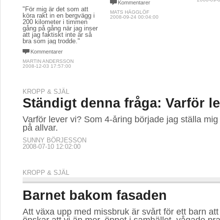
Kommentarer
"För mig är det som att
MATS HÄGGLÖF
köra rakt in en bergvägg i
2008-09-24 00:04:00
200 kilometer i timmen
gång på gång när jag inser
att jag faktiskt inte är så
bra som jag trodde."
Kommentarer
MARTIN ANDERSSON
2008-12-03 17:57:00
KROPP & SJÄL
Ständigt denna fråga: Varför le
Varför lever vi? Som 4-åring började jag ställa mi
på allvar.
SUNNY BÖRJESSON
2008-07-10 12:02:00
KROPP & SJÄL
Barnet bakom fasaden
Att växa upp med missbruk är svårt för ett barn att