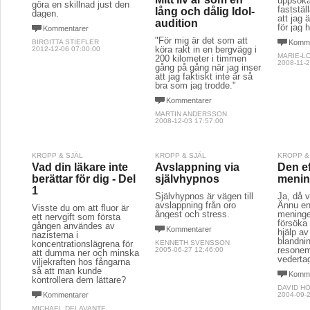
uppsöka 
göra en skillnad just den
faststäl
lång och dålig Idol-
dagen.
att jag 
audition
för jag 
Kommentarer
"För mig är det som att
BIRGITTA STIEFLER
Komme
köra rakt in en bergvägg i
2012-12-06 07:00:00
MARIE-L
200 kilometer i timmen
2008-11-2
gång på gång när jag inser
att jag faktiskt inte är så
bra som jag trodde."
Kommentarer
MARTIN ANDERSSON
2008-12-03 17:57:00
KROPP & SJÄL
KROPP & SJÄL
KROPP &
Vad din läkare inte
Avslappning via
Den e
berättar för dig - Del
självhypnos
menin
1
Självhypnos är vägen till
Ja, då v
avslappning från oro
Ännu en
Visste du om att fluor är
ångest och stress.
meninge
ett nervgift som första
försöka
gången användes av
Kommentarer
hjälp a
nazisterna i
blandni
koncentrationslägrena för
KENNETH SVENSSON
resone
2005-06-27 12:46:00
att dumma ner och minska
vederta
viljekraften hos fångarna
så att man kunde
Komme
kontrollera dem lättare?
DAVID H
Kommentarer
2004-09-2
MICHAEL DELAVANTE