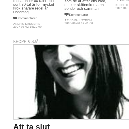
födda under 80-talet eller
som de är efter ens blod,
sent 70-tal är för mycket
sticker sköterskorna en
KENNET
krök snarare regel än
sönder och samman.
2005-06-2
undantag.
Kommentarer
Kommentarer
ARVID FALLSTRÖM
2006-06-20 09:41:00
ANDRIS KANGERIS
2007-08-02 15:20:00
KROPP & SJÄL
Att ta slut