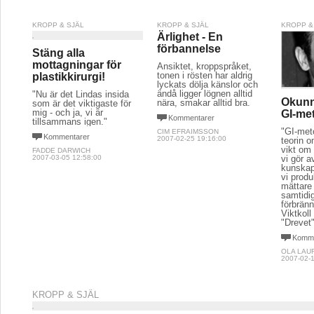
KROPP & SJÄL
KROPP & SJÄL
KROPP &
Ärlighet - En
förbannelse
Stäng alla
mottagningar för
Ansiktet, kroppspråket,
tonen i rösten har aldrig
plastikkirurgi!
lyckats dölja känslor och
ändå ligger lögnen alltid
"Nu är det Lindas insida
Okunn
nära, smakar alltid bra.
som är det viktigaste för
mig - och ja, vi är
GI-me
Kommentarer
tillsammans igen."
"GI-met
CIM EFRAIMSSON
Kommentarer
2007-02-25 19:16:00
teorin o
vikt om 
FADDE DARWICH
vi gör 
2007-03-05 12:58:00
kunskap
vi produ
mättare
samtidig
förbränn
Viktkoll
"Drevet
Komme
OLA LAU
2007-02-1
KROPP & SJÄL