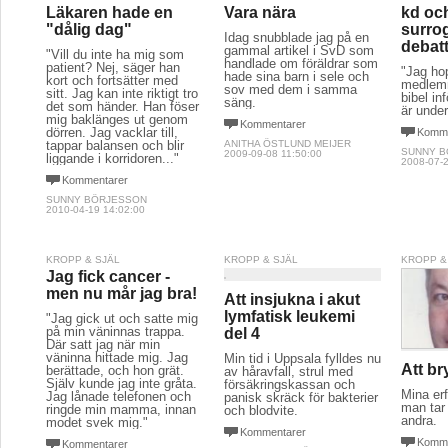
Läkaren hade en
Vara nära
kd oc
"dålig dag"
surro
Idag snubblade jag på en
debat
gammal artikel i SvD som
"Vill du inte ha mig som
handlade om föräldrar som
patient? Nej, säger han
"Jag ho
hade sina barn i sele och
kort och fortsätter med
medlemm
sov med dem i samma
sitt. Jag kan inte riktigt tro
bibel in
säng.
det som händer. Han föser
är under
mig baklänges ut genom
Kommentarer
dörren. Jag vacklar till,
Komme
tappar balansen och blir
ANITHA ÖSTLUND MEIJER
SUNNY 
2009-09-08 11:50:00
liggande i korridoren..."
2008-07-2
Kommentarer
SUNNY BÖRJESSON
2010-04-19 14:02:00
KROPP & SJÄL
KROPP & SJÄL
KROPP &
Jag fick cancer -
men nu mår jag bra!
Att insjukna i akut
lymfatisk leukemi
"Jag gick ut och satte mig
på min väninnas trappa.
del 4
Där satt jag när min
väninna hittade mig. Jag
Min tid i Uppsala fylldes nu
Att br
berättade, och hon grät.
av håravfall, strul med
Själv kunde jag inte gråta.
försäkringskassan och
Mina er
Jag lånade telefonen och
panisk skräck för bakterier
man tar
ringde min mamma, innan
och blodvite.
andra.
modet svek mig."
Kommentarer
Komme
Kommentarer