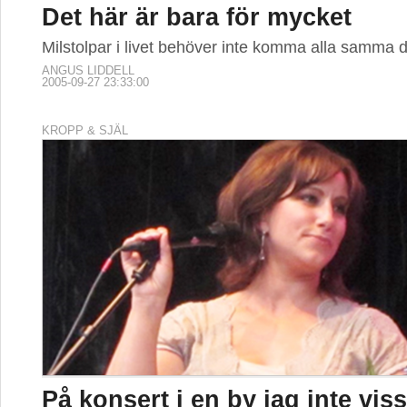
Det här är bara för mycket
Milstolpar i livet behöver inte komma alla samma d
ANGUS LIDDELL
2005-09-27 23:33:00
KROPP & SJÄL
På konsert i en by jag inte vis