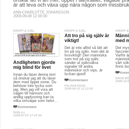
önskar att vi än mer, öppet i samhället, vågade pr
är att leva och växa upp nära någon som missbruk
ANN-CHARLOTTE JOHANSSON
2009-09-08 12:00:00
KROPP & SJÄL
KROPP & SJÄL
KROPP &
Att tro på sig själv är
Männi
viktigt!
med m
Det är inte alltid så lätt att
Det myst
tro på sig själv, men det är
fascine
livsviktigt! Den människa
Varför ä
som tror på sig själv,
människ
Andligheten gjorde
sänder ut självsäkra
vårt sö
signaler till andra
finns b
mig blind för livet
människor och vips, är
Komme
lyckan gjord!
Innan du läser denna text
så önskar jag att du läser
DAVID B
Kommentarer
2008-10-0
dem med öppet sinne. Du
behöver inte tycka som
PIA ISAKSSON
2009-06-10 12:12:00
jag. Men jag vill visa att
vägen till harmoni och
andlig upplysning kan ta
vilka omvägar som helst...
Kommentarer
PERLA L
2009-07-07 17:47:00