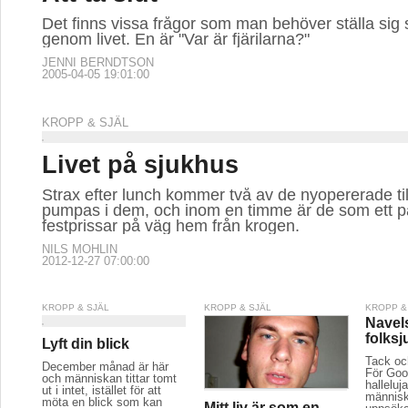
Det finns vissa frågor som man behöver ställa sig 
genom livet. En är "Var är fjärilarna?"
JENNI BERNDTSON
2005-04-05 19:01:00
KROPP & SJÄL
Livet på sjukhus
Strax efter lunch kommer två av de nyopererade til
pumpas i dem, och inom en timme är de som ett par
festprissar på väg hem från krogen.
NILS MOHLIN
2012-12-27 07:00:00
KROPP & SJÄL
KROPP & SJÄL
KROPP &
Navels
folks
Lyft din blick
Tack och
December månad är här
För Goo
och människan tittar tomt
hallelu
ut i intet, istället för att
människ
möta en blick som kan
Mitt liv är som en