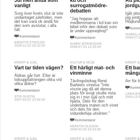
Jul men ändå som
kd och
Att pl
vanligt
surrogatmödre-
jordg
debatten
Sorg över livets slut är inte
Igår pl
undantaget julefriden, men
jag jord
"Jag hoppas att
det kan vara ok ändå för
Höglund
medlemmarna i kd kan sin
den som avslutar, i alla
bibel inför den debatt som
Komme
fall.
är under uppsegling!"
ISABELL
Kommentarer
Kommentarer
2008-07-1
BIRGITTA STIEFLER
SUNNY BÖRJESSON
2008-12-22 20:32:00
2008-07-23 13:35:00
KROPP & SJÄL
KULTUR & NÖJE
KROPP &
Vart tar tiden vägen?
Ett härligt mat- och
Ett ba
vinminne
många
Åldras går fort. Eller är
tidsuppfattningen olika vid
Tävlingsbidrag René
Ärr för l
olika åldrar?
Barbiers vinresa "Inte
Komme
visste jag då att denna
Kommentarer
plats för evigt skulle rista
LINDA B
STIG GUSTIN
sig in i min själ och mitt
2004-12-0
2007-03-07 15:54:00
hjärta. Dels för den
underbara maten och vinet
och dels för den
vidunderliga utsikten."
Kommentarer
KERSTIN OLSSON
2006-02-05 23:24:00
KROPP & SJÄL
KROPP & SJÄL
KROPP &