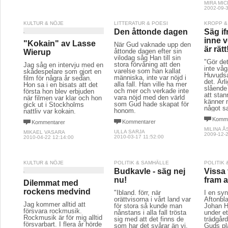
MIRA MIC
2002-09-3
KULTUR & NÖJE
LITTERATUR & POESI
KROPP &
Den åttonde dagen
Säg if
inne 
"Kokain" av Lasse
När Gud vaknade upp den
är rätt
åttonde dagen efter sin
Wierup
vilodag såg Han till sin
"Gör de
stora förvåning att den
Jag såg en intervju med en
inte våg
varelse som han kallat
skådespelare som gjort en
Huvudsa
människa, inte var nöjd i
film för några år sedan.
det. Ärl
alla fall. Han ville ha mer
Hon sa i en bisats att det
slående 
och mer och verkade inte
första hon blev erbjuden
att sta
vara nöjd med den värld
när filmen var klar och hon
känner 
som Gud hade skapat för
gick ut i Stockholms
något sa
honom.
nattliv var kokain.
Komme
Kommentarer
Kommentarer
MILINA 
ULLA SARJA
MIKAEL VASARA
2009-12-2
2010-03-17 11:52:00
2010-04-22 12:14:00
KULTUR & NÖJE
POLITIK & SAMHÄLLE
POLITIK
Budkavle - säg nej
Vissa 
nu!
fram 
Dilemmat med
rockens medvind
"Ibland. förr, när
I en syn
orättvisorna i vårt land var
Aftonbl
Jag kommer alltid att
för stora så kunde man
Johan Hi
försvara rockmusik.
nånstans i alla fall trösta
under et
Rockmusik är för mig alltid
sig med att det finns de
trädgår
försvarbart. I flera år hörde
som har det svårar än vi.
Guds pla