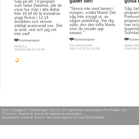
gäller det!
goda l
Såg på ett TV-program
som heter Dateline, där de
"Skeva inte med benen i
Såg Jan
visar hur män i alla åldrar
morgon, snälla Marie! Det
progra
från 18 till 60 år kontaktar
såg inte snyggt ut, av
Persson
unga flickor i 12-14
någon anledning. Var dig
program
årsåldern och skriver
själv, dvs den tuffa Marie,
han och
väldigt avancerad sex. Det
som du visade upp
tjugomil
är anal, oral och jag vet
senast."
Sörmlan
inte vad!
Kommentarer
Komme
Kommentarer
PIA ISAKSSON
ANNA DR
PERLA L
2007-11-29 14:32:00
2006-09-1
2008-03-04 15:33:00
POLITIK & SAMHÄLLE
LITTERATUR & POESI
POLITIK
En unik talang DEL
Att e
5
väcka
Säg nej till
uppst
våldsverkaren
"Han sneglade på hennes
profil och såg att de smala
"För mi
Hur kan vi i samhället
läpparna av någon
som ett
gemensamt förhindra
anledning trycktes tätt
utspela
kvinnomisshandel, och
samman som av återhållen
en vack
förstärka påföljderna för de
gråt, och de långa nästan
hösteft
män som har som mönster
svarta ögonfransarna
man sätt
att misshandla kvinnorna
blinkade frenetiskt."
för en s
de lever med?
det finn
Kommentarer
saker at
Kommentarer
ANITHA ÖSTLUND MEIJER
samhäll
PETRA KJELLNER
2010-01-27 14:13:00
2013-05-22 08:00:00
Komme
PIA ISA
2009-10-1