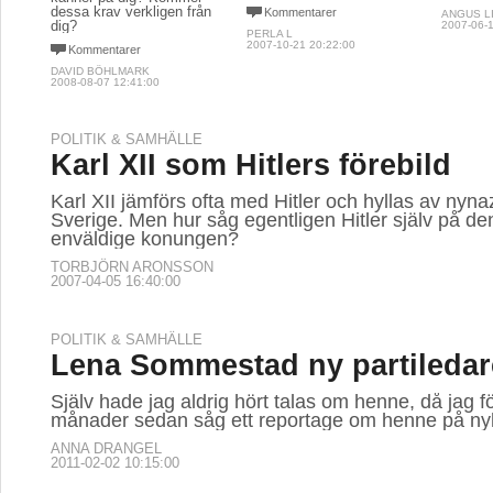
dessa krav verkligen från
Kommentarer
ANGUS L
dig?
2007-06-1
PERLA L
2007-10-21 20:22:00
Kommentarer
DAVID BÖHLMARK
2008-08-07 12:41:00
POLITIK & SAMHÄLLE
Karl XII som Hitlers förebild
Karl XII jämförs ofta med Hitler och hyllas av nynaz
Sverige. Men hur såg egentligen Hitler själv på d
enväldige konungen?
TORBJÖRN ARONSSON
2007-04-05 16:40:00
POLITIK & SAMHÄLLE
Lena Sommestad ny partiledar
Själv hade jag aldrig hört talas om henne, då jag f
månader sedan såg ett reportage om henne på ny
ANNA DRANGEL
2011-02-02 10:15:00