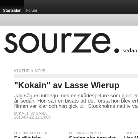
Startsidan
Forum
KULTUR & NÖJE
"Kokain" av Lasse Wierup
Jag såg en intervju med en skådespelare som gjort en
år sedan. Hon sa i en bisats att det första hon blev e
filmen var klar och hon gick ut i Stockholms nattliv va
MIKAEL VASARA
2010-04-22 12:14:00
LITTERATUR & POESI
POLITIK & SAMHÄLLE
POLITIK