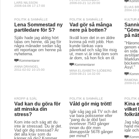
Komme
LARS NILSSON
2006-03-21 12:20:00
2006-04-06 17:17:00
ELIAS B
2004-10-1
POLITIK & SAMHÄLLE
POLITIK & SAMHÄLLE
KULTUR 
Lena Sommestad ny
Vad gör så många
Sanni
partiledare för S?
nere på botten?
"Gömd
på nät
Själv hade jag aldrig hört
Ikväll kom det in en äldre
talas om henne, då jag för
kvinna på mitt jobb. Hon
"Häromd
några månader sedan såg
kunde tänkas vara
genom en 
ett reportage om henne på
påverkad och såg lite risig
en sida
nyheterna.
ut, men vi är inte dom som
avslöja
är dom, så hon fick en öl.
Marklund
Kommentarer
böcker
Kommentarer
ANNA DRANGEL
Asyl."
2011-02-02 10:15:00
MINA ELISABETH SJÖBERG
2009-08-21 14:32:00
Komme
RAMONA
2009-01-0
KROPP & SJÄL
POLITIK & SAMHÄLLE
POLITIK
Vad kan du göra för
Våld gör mig trött!
Kina e
att minska din
vilket
Igår såg jag på TV och det
stress?
folkrä
var bara polisserier eller
"pang du är död fast
Kom inte och säg att du
Jag såg
överlever 7543 gånger
inte är stressad. Du är det.
hand me
innan du dör men
Vad gör dig stressad? Är
igår och
återuppstår 5678 gånger
det alla krav som du
per minut"!
Komme
känner på dig? Kommer