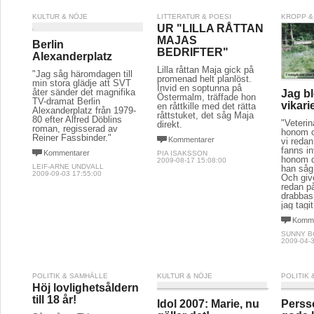
KULTUR & NÖJE
LITTERATUR & POESI
KROPP &
UR "LILLA RÅTTAN
MAJAS
Berlin
BEDRIFTER"
Alexanderplatz
Lilla råttan Maja gick på
"Jag såg häromdagen till
promenad helt planlöst.
min stora glädje att SVT
Invid en soptunna på
åter sänder det magnifika
Jag bl
Östermalm, träffade hon
TV-dramat Berlin
vikari
en råttkille med det rätta
Alexanderplatz från 1979-
råttstuket, det såg Maja
80 efter Alfred Döblins
"Veteri
direkt.
roman, regisserad av
honom o
Reiner Fassbinder."
Kommentarer
vi reda
fanns in
Kommentarer
PIA ISAKSSON
honom d
2009-08-17 15:08:00
LEIF-ARNE UNDVALL
han såg
2009-09-03 17:55:00
Och give
redan 
drabbas
jag tagi
Komme
SUNNY 
2009-04-3
POLITIK & SAMHÄLLE
KULTUR & NÖJE
POLITIK
Höj lovlighetsåldern
till 18 år!
Idol 2007: Marie, nu
Perss