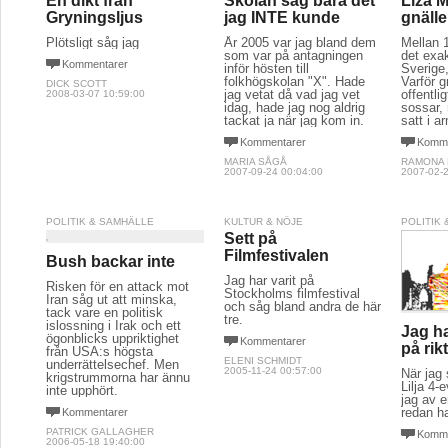
En dikt från
Skolan såg bara det
Liza 
Gryningsljus
jag INTE kunde
gnälle
Plötsligt såg jag
År 2005 var jag bland dem
Mellan 
som var på antagningen
det exak
Kommentarer
inför hösten till
Sverige
folkhögskolan "X". Hade
Varför g
DICK SCOTT
jag vetat då vad jag vet
offentli
2008-03-07 10:59:00
idag, hade jag nog aldrig
sossar,
tackat ja när jag kom in.
satt i a
Kommentarer
Komme
MARIA SÅGÅ
RAMONA
2007-09-24 00:04:00
2007-02-2
POLITIK & SAMHÄLLE
KULTUR & NÖJE
POLITIK
Sett på
Filmfestivalen
Bush backar inte
Jag har varit på
Risken för en attack mot
Stockholms filmfestival
Iran såg ut att minska,
och såg bland andra de här
tack vare en politisk
tre.
islossning i Irak och ett
Jag har
ögonblicks uppriktighet
Kommentarer
på rikt
från USA:s högsta
ELENI SCHMIDT
underrättelsechef. Men
2005-11-24 00:57:00
När jag
krigstrummorna har ännu
Lilja 4-
inte upphört.
jag av e
redan ha
Kommentarer
PATRICK GALLAGHER
Komme
2006-05-18 19:40:00