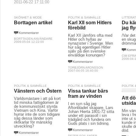
2011-06-22 17:11:00
SKÖNHET & MODE
POLITIK & SAMHÄLLE
LITTERA
Borttagen artikel
Karl XII som Hitlers
Du kä
förebild
jag fl
Kommentarer
Karl XII jämförs ofta med
/Var de
BORTTAGEN ANVÄNDARE
Hitler och hyllas av
en skug
2009-05-04 12:22:00
nynazister i Sverige. Men
drömma
hur såg egentligen Hitler
Komme
själv på den svenske
enväldige konungen?
CIM EFR
2006-04-1
Kommentarer
TORBJÖRN ARONSSON
2007-04-05 16:40:00
POLITIK & SAMHÄLLE
POLITIK & SAMHÄLLE
POLITIK
Vänstern och Östern
Vissa tankar bärs
fram av vinden
Att dö
Världsmästare i att på kort
tid minska fattigdomen är
utsid
I en syn såg jag
de kommunistiskt styrda
Aftonbladet skapare, Lars
Vietnam och Kina. Varför
Min vän 
Johan Hierta 1801-72 sitta
hurrar inte de som tidigare
leva i f
under ett parasoll i sin
såg dessa länder som
inte ut
trädgård och fundera om
riktkarlar för mänsklig
kunde in
Guds plats i sin tidning.
utveckling?
skulle d
Kommentarer
död.
Kommentarer
PETER SOILANDER