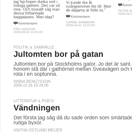
jag hip-hopen dunka runt i
Vi kunde dra åt
många gathörn. Den var så
Komme
svångremmen lite till. Men
inne. Och överallt såg man
de dagarna är förbi nu."
PETER S
dessa förbannade
2006-03-2
baggiejeans. Men idag?
Kommentarer
CARINE SANDBERG
Kommentarer
2006-04-11 13:10:00
PÄR LARSSON
2006-08-02 12:02:00
POLITIK & SAMHÄLLE
Jultomten bor på gatan
Jultomten bor på Stockholms gator. Jo det är sant
honom stå där i gathörnet mellan Sveavägen och 
rota i en soptunna.
NINNA BENGTSSON
2004-12-16 19:24:00
LITTERATUR & POESI
Vändningen
Det första jag såg då du sade orden som smärtade
rutiga byxor.
ANITHA ÖSTLUND MEIJER