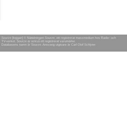
Sourze [loggan] © Nättidningen Sourze, ett registrerat massmedium hos Radio- och
TV-verket. Sourze är också ett registrerat varumärke.
Databasens namn är Sourze. Ansvarig utgivare är Carl Olof Schlyter.