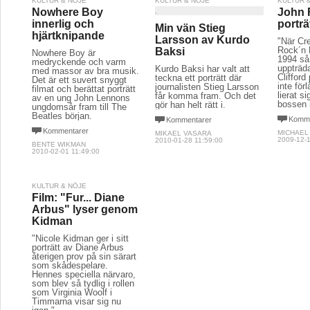
KULTUR & NÖJE
KULTUR & NÖJE
KULTUR 
Nowhere Boy
John F
innerlig och
porträ
Min vän Stieg
hjärtknipande
Larsson av Kurdo
"När Cr
Rock´n 
Baksi
Nowhere Boy är
1994 så
medryckende och varm
uppträd
Kurdo Baksi har valt att
med massor av bra musik.
Clifford
teckna ett porträtt där
Det är ett suvert snyggt
inte för
journalisten Stieg Larsson
filmat och berättat porträtt
lierat 
får komma fram. Och det
av en ung John Lennons
bossen 
gör han helt rätt i.
ungdomsår fram till The
Beatles början.
Komme
Kommentarer
Kommentarer
MICHAEL
MIKAEL VASARA
2009-12-1
2010-01-28 11:59:00
BENTE WIKMAN
2010-02-01 11:49:00
KULTUR & NÖJE
Film: "Fur... Diane
Arbus" lyser genom
Kidman
"Nicole Kidman ger i sitt
porträtt av Diane Arbus
återigen prov på sin särart
som skådespelare.
Hennes speciella närvaro,
som blev så tydlig i rollen
som Virginia Woolf i
Timmarna visar sig nu