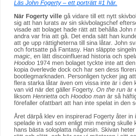
Läs John Fogerty – ett porträtt #1 här.
När Fogerty ville
gå vidare till ett nytt skivbo
sig att han lurats av sin skivbolagschef efter
visade att bolaget hade rätt att behålla Joh
andra var fria att gå. Det enda sätt han kunde 
att ge upp rättigheterna till sina låtar. John s
och fortsatte på Fantasy. Han släppte singel
magic
, en lätt discoinfluerad historia och spe
Hoodoo
1974 men bolaget tyckte inte att den 
kopia överlevde dock och har sen dess florer
bootlegmarknaden. Personligen tycker jag att
flera starka låtar även om vissa inte är i den
van vid när det gäller Fogerty.
On the run
är 
liksom
Henrietta
och 
Hoodoo man
är så häftig
förefaller ofattbart att han inte spelat in den 
Året därpå klev en inspirerad Fogerty åter in 
spelade in vad som enligt min mening skulle 
hans bästa soloplatta någonsin. Skivan hete