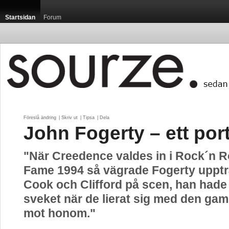
Startsidan
Forum
Föreslå ändring
| 
Skriv ut
| 
Tipsa
| 
Dela
John Fogerty – ett port
"När Creedence valdes in i Rock´n Ro
Fame 1994 så vägrade Fogerty uppt
Cook och Clifford på scen, han hade i
sveket när de lierat sig med den ga
mot honom."