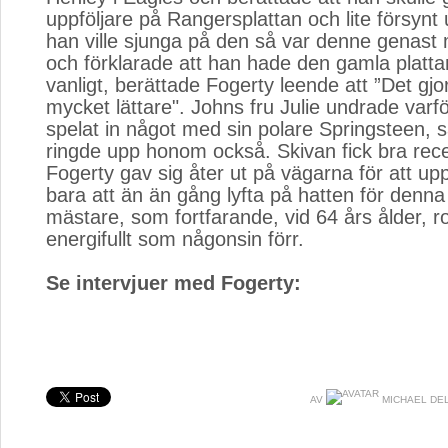
uppföljare på Rangersplattan och lite försyn
han ville sjunga på den så var denne genast
och förklarade att han hade den gamla plat
vanligt, berättade Fogerty leende att ”Det gj
mycket lättare". Johns fru Julie undrade varfö
spelat in något med sin polare Springsteen, 
ringde upp honom också. Skivan fick bra rec
Fogerty gav sig åter ut på vägarna för att up
bara att än än gång lyfta på hatten för denn
mästare, som fortfarande, vid 64 års ålder, ro
energifullt som någonsin förr.
Se intervjuer med Fogerty:
AV
MICHAEL DE