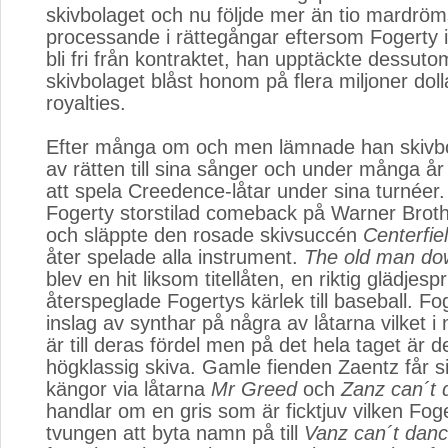
skivbolaget och nu följde mer än tio mardröm
processande i rättegångar eftersom Fogerty in
bli fri från kontraktet, han upptäckte dessuto
skivbolaget blåst honom på flera miljoner dolla
royalties.
Efter många om och men lämnade han skivbolag
av rätten till sina sånger och under många å
att spela Creedence-låtar under sina turnéer
Fogerty storstilad comeback på Warner Broth
och släppte den rosade skivsuccén
Centerfie
åter spelade alla instrument.
The old man do
blev en hit liksom titellåten, en riktig glädjesp
återspeglade Fogertys kärlek till baseball. Fo
inslag av synthar på några av låtarna vilket i 
är till deras fördel men på det hela taget är 
högklassig skiva. Gamle fienden Zaentz får s
kängor via låtarna
Mr Greed
och 
Zanz can´t 
handlar om en gris som är ficktjuv vilken Fog
tvungen att byta namn på till
Vanz can´t dan