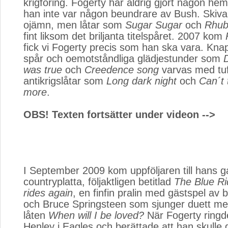
krigföring. Fogerty har aldrig gjort någon hem
han inte var någon beundrare av Bush. Skivan
ojämn, men låtar som
Sugar Sugar
och 
Rhub
fint liksom det briljanta titelspåret. 2007 kom
fick vi Fogerty precis som han ska vara. Knap
spår och oemotståndliga glädjestunder som
D
was true
och 
Creedence song
varvas med tuf
antikrigslåtar som
Long dark night
och 
Can´t 
more
.
OBS! Texten fortsätter under videon -->
I September 2009 kom uppföljaren till hans 
countryplatta, följaktligen betitlad
The Blue R
rides again
, en finfin pralin med gästspel av
och Bruce Springsteen som sjunger duett me
låten
When will I be loved?
När Fogerty ringd
Henley i Eagles och berättade att han skulle 