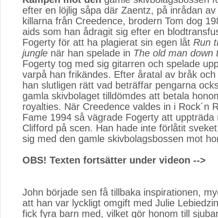
efter en löjlig såpa där Zaentz, på inrådan av
killarna från Creedence, brodern Tom dog 198
aids som han ådragit sig efter en blodtransf
Fogerty för att ha plagierat sin egen låt
Run t
jungle
när han spelade in 
The old man down 
Fogerty tog med sig gitarren och spelade upp 
varpå han frikändes. Efter åratal av bråk och
han slutligen rätt vad beträffar pengarna oc
gamla skivbolaget tilldömdes att betala hono
royalties. När Creedence valdes in i Rock´n Ro
Fame 1994 så vägrade Fogerty att uppträda
Clifford på scen. Han hade inte förlåtit sveket
sig med den gamle skivbolagsbossen mot h
OBS! Texten fortsätter under videon -->
John började sen få tillbaka inspirationen, m
att han var lyckligt omgift med Julie Lebiedz
fick fyra barn med, vilket gör honom till sjub