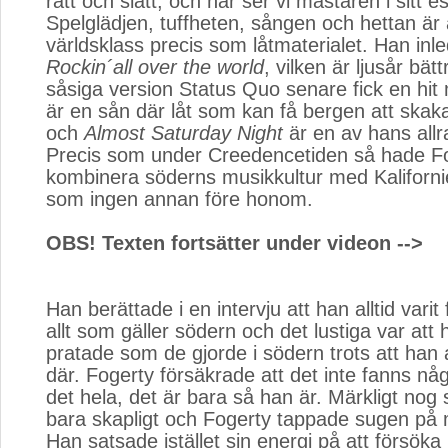
rätt och slätt, och här ser vi mästaren i sitt e
Spelglädjen, tuffheten, sången och hettan är 
världsklass precis som låtmaterialet. Han in
Rockin´all over the world
, vilken är ljusår bät
såsiga version Status Quo senare fick en hi
är en sån där låt som kan få bergen att skaka
och
Almost Saturday Night
är en av hans allra
Precis som under Creedencetiden så hade Fo
kombinera söderns musikkultur med Kalifornie
som ingen annan före honom.
OBS! Texten fortsätter under videon -->
Han berättade i en intervju att han alltid varit
allt som gäller södern och det lustiga var att 
pratade som de gjorde i södern trots att han a
där. Fogerty försäkrade att det inte fanns någo
det hela, det är bara så han är. Märkligt nog
bara skapligt och Fogerty tappade sugen på m
Han satsade istället sin energi på att försöka bl