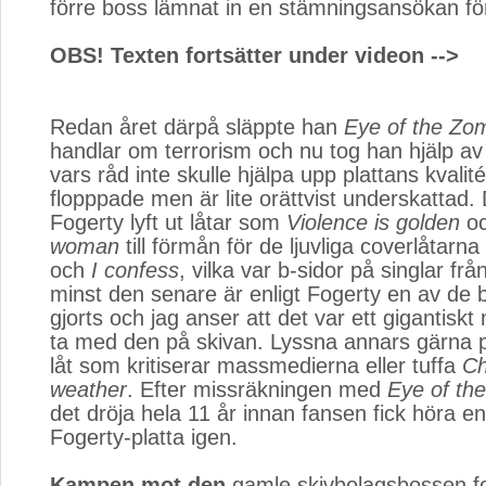
förre boss lämnat in en stämningsansökan fö
OBS! Texten fortsätter under videon -->
Redan året därpå släppte han
Eye of the Zo
handlar om terrorism och nu tog han hjälp av
vars råd inte skulle hjälpa upp plattans kvalit
flopppade men är lite orättvist underskattad.
Fogerty lyft ut låtar som
Violence is golden
oc
woman
till förmån för de ljuvliga coverlåtarna 
och 
I confess
, vilka var b-sidor på singlar frå
minst den senare är enligt Fogerty en av de 
gjorts och jag anser att det var ett gigantiskt 
ta med den på skivan. Lyssna annars gärna 
låt som kritiserar massmedierna eller tuffa
Ch
weather
. Efter missräkningen med
Eye of th
det dröja hela 11 år innan fansen fick höra e
Fogerty-platta igen.
Kampen mot den
gamle skivbolagsbossen for