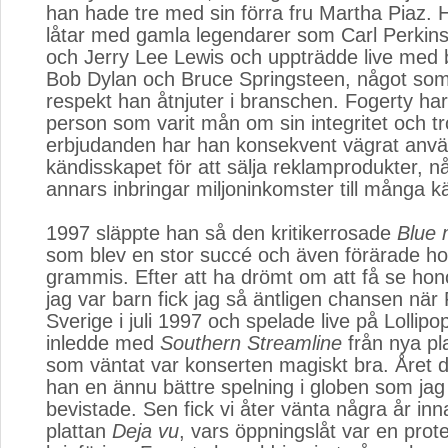
han hade tre med sin förra fru Martha Piaz. 
låtar med gamla legendarer som Carl Perkin
och Jerry Lee Lewis och uppträdde live med 
Bob Dylan och Bruce Springsteen, något som 
respekt han åtnjuter i branschen. Fogerty har 
person som varit mån om sin integritet och t
erbjudanden har han konsekvent vägrat anv
kändisskapet för att sälja reklamprodukter, 
annars inbringar miljoninkomster till många k
1997 släppte han så den kritikerrosade
Blue
som blev en stor succé och även förärade h
grammis. Efter att ha drömt om att få se ho
jag var barn fick jag så äntligen chansen när 
Sverige i juli 1997 och spelade live på Lollipo
inledde med
Southern Streamline
från nya pla
som väntat var konserten magiskt bra. Året 
han en ännu bättre spelning i globen som ja
bevistade. Sen fick vi åter vänta några år in
plattan
Deja vu
, vars öppningslåt var en pro