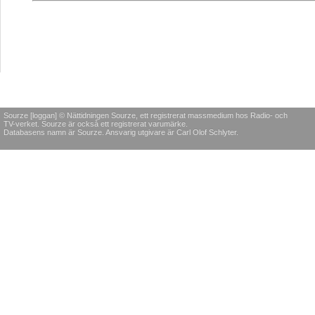
Sourze [loggan] © Nättidningen Sourze, ett registrerat massmedium hos Radio- och
TV-verket. Sourze är också ett registrerat varumärke.
Databasens namn är Sourze. Ansvarig utgivare är Carl Olof Schlyter.