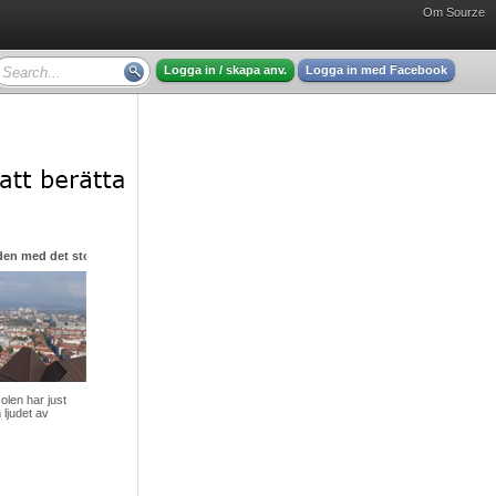
Om Sourze
Logga in / skapa anv.
Logga in med Facebook
den med det stora hjärtat
olen har just
 ljudet av