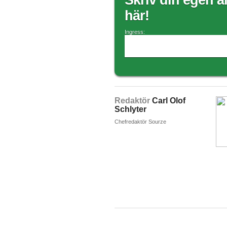
Skriv din egen ar
här!
Ingress:
Redaktör
Carl Olof
Schlyter
Chefredaktör Sourze