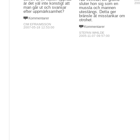
är det väl inte konstigt att
sluter hon sig som en
200
man går ut och svansar
mussla och mannen
efter uppmärksamhet?
utestängs. Detta ger
bränsle åt misstankar om
Kommentarer
otrohet.
CIM EFRAIMSSON
Kommentarer
2007-05-18 12:53:00
STEFAN WHILDE
2005-11-07 09:57:00