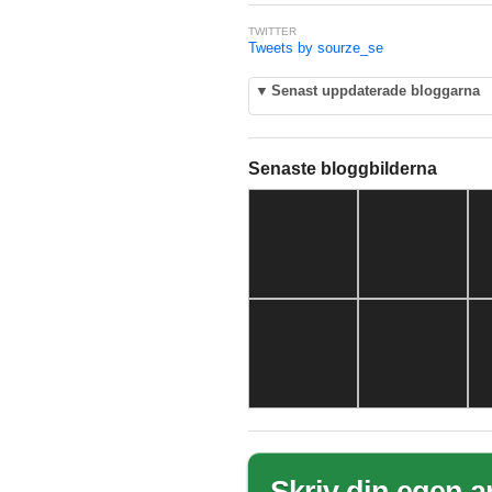
TWITTER
Tweets by sourze_se
▼
Senast uppdaterade bloggarna
Senaste bloggbilderna