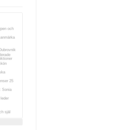
rpen och
t anmärka
Dubrovnik
olerade
iktioner
skön
ska
nser 25
: Sonia
leder
ch själ