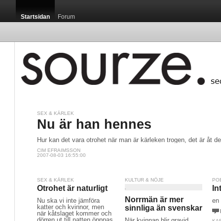
Startsidan
Forum
SEX & KÄRLEK
Nu är han hennes
Hur kan det vara otrohet när man är kärleken trogen, det är åt de
CIM EFRAIMSSON
2007-08-03 16:55:00
SEX & KÄRLEK
KULTUR & NÖJE
PO
Otrohet är naturligt
In
Norrmän är mer
Nu ska vi inte jämföra
en 
katter och kvinnor, men
sinnliga än svenskar
när kåtslaget kommer och
dörren ut till natten öppnas
När kvinnan blir gravid
KAR