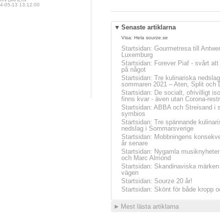
4-05-13 13:12:00
▼
Senaste artiklarna
Visa:
Hela sourze.se
Startsidan
:
Gourmetresa till Antwe
Luxemburg
Startsidan
:
Forever Piaf - svårt at
på något
Startsidan
:
Tre kulinariska nedslag
sommaren 2021 – Aten, Split och 
Startsidan
:
De socialt, ofrivilligt is
finns kvar - även utan Corona-restr
Startsidan
:
ABBA och Streisand i 
symbios
Startsidan
:
Tre spännande kulinari
nedslag i Sommarsverige
Startsidan
:
Mobbningens konsekve
år senare
Startsidan
:
Nygamla musiknyheter
och Marc Almond
Startsidan
:
Skandinaviska märken 
vägen
Startsidan
:
Sourze 20 år!
Startsidan
:
Skönt för både kropp o
►
Mest lästa artiklarna