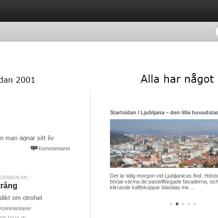
Startsidan / Ljubljana – den lilla huvudsta
n man ägnar sitt liv.
Kommentarer
Det är tidig morgon vid Ljubljanicas flod. Hösts
ESISKOLAN
börjat värma de pastellfärgade fasaderna, och
trång
klirrande kaffekoppar blandas me ...
dikt om otrohet
●
●
●
●
●
Kommentarer
IN DAHLIN