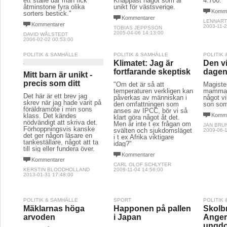
ett ställe där man fick
Knappast något som är
4.700.
åtminstone fyra olika
unikt för västsverige.
Komme
sorters bestick."
Kommentarer
LENNART
Kommentarer
2003-11-2
TOBIAS JEPPSSON
2005-04-06 14:13:00
DAVID WÅLSTEDT
2006-02-02 00:53:00
POLITIK & SAMHÄLLE
POLITIK & SAMHÄLLE
POLITIK
Klimatet: Jag är
Den vi
fortfarande skeptisk
dage
Mitt barn är unikt -
precis som ditt
"Om det är så att
Magister
temperaturen verkligen kan
mamma o
Det här är ett brev jag
påverkas av människan i
något v
skrev när jag hade varit på
den omfattningen som
son som
föräldramöte i min sons
anses av IPCC, bör vi så
klass. Det kändes
Komme
klart göra något åt det.
nödvändigt att skriva det.
Men är inte t ex frågan om
JAN BRU
Förhoppningsvis kanske
svälten och sjukdomsläget
2009-06-1
det ger någon läsare en
i t ex Afrika viktigare
tankeställare, något att ta
idag?"
till sig eller fundera över.
Kommentarer
Kommentarer
CARL OLOF SCHLYTER
KERSTIN BLOODHOLLAND
2009-11-04 14:56:00
2013-01-31 17:48:00
POLITIK & SAMHÄLLE
SPORT
POLITIK
Mäklarnas höga
Happonen på pallen
Skolb
arvoden
i Japan
Anger
ungd