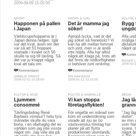
2009-09-09 15:00:00
SPORT
KROPP & SJÄL
POLITIK
Happonen på pallen
Det är mamma jag
Bygg 
i Japan
söker!
ungd
Världscupshopparna är i
Apropå lycka, vad är det
Alla unde
Japan denna helgen. Igår
jag söker så frenetiskt? Vi
möjliga 
var det kval, även om det
kan ha allt mellan himmel
diktatu
var så att 51 hoppare
och jord, men vi är ändå
något g
startade i kvalet och 50
inte nöjda. Alla har alltid
Komme
skulle ta sig till tävling. Så
något att klaga på, trots att
det var ju knappt något
det finns de nödtorftigheter
ROGER 
kval att tala om.
vi behöver runt omkring.
2006-02-2
Kommentarer
Kommentarer
ANNELIE PRINTZ
PIA ISAKSSON
2008-02-02 16:28:00
2008-01-12 13:10:00
KULTUR & NÖJE
POLITIK & SAMHÄLLE
MEDIA
Ljummen
Vi kan stoppa
Jag lå
consommé
företagsflykten!
grann
Tävlingsbidrag René
För ungefär en månad sen
"Jag lå
Barbiers vinresa"I hela fyra
kom en undersökning som
dotter".
månader skulle du vara
visade att sju av tio
av min 
borta, i en obehaglig del av
västsvenska företag har
som har
världen som jag inte visste
planer på att flytta
svans. I
något om. Jag ville äta på
produktionen utomlands.
något å