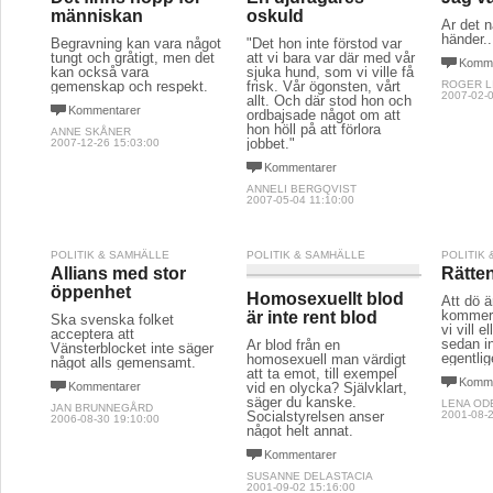
2004-05-18 15:57:00
KULTUR & NÖJE
När något odödligt just dött
Michael Jackson 1958-2009.
MAX NYGREN
2009-06-29 10:39:00
POLITIK & SAMHÄLLE
POLITIK & SAMHÄLLE
LITTERA
Det finns hopp för
En djurägares
Jag v
människan
oskuld
Är det 
händer..
Begravning kan vara något
"Det hon inte förstod var
tungt och gråtigt, men det
att vi bara var där med vår
Komme
kan också vara
sjuka hund, som vi ville få
gemenskap och respekt.
frisk. Vår ögonsten, vårt
ROGER L
2007-02-0
allt. Och där stod hon och
Kommentarer
ordbajsade något om att
hon höll på att förlora
ANNE SKÅNER
jobbet."
2007-12-26 15:03:00
Kommentarer
ANNELI BERGQVIST
2007-05-04 11:10:00