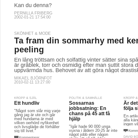
Kan du denna?
PERNILLA FRIBERG
2002-01-21 17:54:00
SKÖNHET & MODE
Ta fram din sommarhy med ke
peeling
En lång tröttsam och solfattig vinter sätter sina sp
är gråblek, torr och osmidig efter man suttit stora d
uppvärmda hus. Behovet av att göra något drastisk
MIKAEL BJÖRNFOT
2010-02-11 13:27:00
KROPP & SJÄL
POLITIK & SAMHÄLLE
KROPP &
Ett hundliv
Sossarnas
Är det
jobbsatning: En
följa s
"Något som slår mig varje
chans på 45 att få
gång jag är ute och går
En arti
hjälp
med hundarna är med
alla kän
vilken oerhörd nyfikenhet
ingen vi
"Igår hade 90 000 unga
och livsglädje de förhåller
vuxna i åldern 20-25 år inte
sig till livet."
Komme
något jobb eller någon
DAVID B
Kommentarer