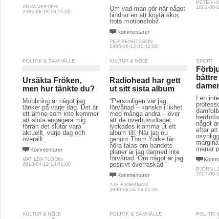
PETER H
ANNA VEEDER
2001-06-1
Om vad man gör när något
2005-08-18 18:55:00
hindrar en att knyta skor,
trots motionsfobi!
Kommentarer
PER BENGTSSON
2005-06-13 01:42:00
POLITIK & SAMHÄLLE
KULTUR & NÖJE
SPORT
Förbju
bättre
Ursäkta Fröken,
Radiohead har gett
damer
men hur tänkte du?
ut sitt sista album
I en int
Mobbning är något jag
"Personligen var jag
profess
tänker på varje dag. Det är
förvånad – kanske i likhet
damfotbo
ett ämne som inte kommer
med många andra – över
herrfotb
att sluta engagera mig
att de överhuvudtaget
något an
förrän det slutar vara
lyckades klämma ut ett
efter att
aktuellt, varje dag och
album till. När jag nu
osynlig
överallt.
genom Thom Yorke får
marginal
höra talas om bandets
menar p
Kommentarer
planer är jag därmed inte
förvånad. Om något är jag
MATILDA FLODIN
Komme
positivt överraskad."
2013-04-12 13:41:00
BJÖRN L
2007-09-1
Kommentarer
AJE BJÖRKMAN
2009-08-24 14:02:00
KULTUR & NÖJE
POLITIK & SAMHÄLLE
POLITIK