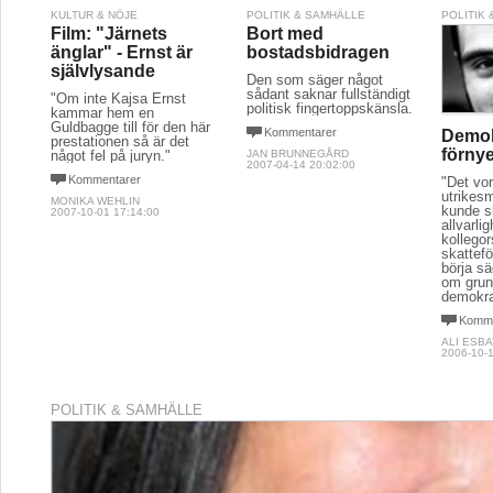
KULTUR & NÖJE
POLITIK & SAMHÄLLE
POLITIK
Film: "Järnets
Bort med
änglar" - Ernst är
bostadsbidragen
självlysande
Den som säger något
sådant saknar fullständigt
"Om inte Kajsa Ernst
politisk fingertoppskänsla.
kammar hem en
Guldbagge till för den här
Kommentarer
Demok
prestationen så är det
förnye
något fel på juryn."
JAN BRUNNEGÅRD
2007-04-14 20:02:00
Kommentarer
"Det vor
utrikesm
MONIKA WEHLIN
kunde s
2007-10-01 17:14:00
allvarli
kollegor
skattef
börja sä
om grun
demokrat
Komme
ALI ESBA
2006-10-1
POLITIK & SAMHÄLLE