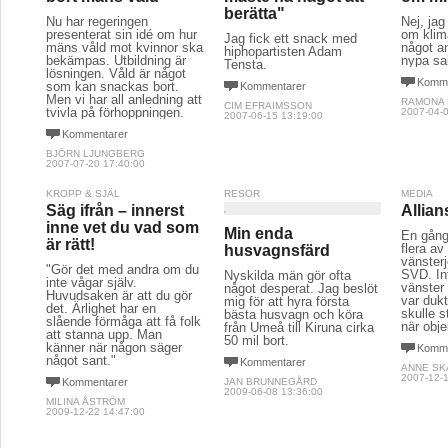
berätta"
Nu har regeringen
Nej, jag
presenterat sin idé om hur
om klim
Jag fick ett snack med
mäns våld mot kvinnor ska
något a
hiphopartisten Adam
bekämpas. Utbildning är
nypa sal
Tensta.
lösningen. Våld är något
Komme
som kan snackas bort.
Kommentarer
Men vi har all anledning att
RAMONA
CIM EFRAIMSSON
tvivla på förhoppningen.
2007-04-0
2007-06-15 13:19:00
Kommentarer
BJÖRN LJUNGBERG
2007-07-20 17:40:00
KROPP & SJÄL
RESOR
MEDIA
Säg ifrån – innerst
Allian
inne vet du vad som
Min enda
En gång
är rätt!
flera av
husvagnsfärd
vänsterj
"Gör det med andra om du
SVD. Int
Nyskilda män gör ofta
inte vågar själv.
vänster 
något desperat. Jag beslöt
Huvudsaken är att du gör
var duk
mig för att hyra första
det. Ärlighet har en
skulle s
bästa husvagn och köra
slående förmåga att få folk
när objek
från Umeå till Kiruna cirka
att stanna upp. Man
50 mil bort.
känner när någon säger
Komme
något sant."
Kommentarer
ANNE SK
2007-12-1
Kommentarer
JAN BRUNNEGÅRD
2009-06-08 13:36:00
MILINA ÅSTRÖM
2009-12-22 14:47:00