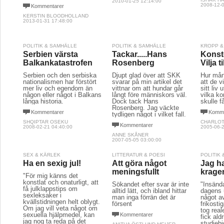
2010-01-25 12:14:00
2008-12-0
Kommentarer
KERSTIN BLOODHOLLAND
2013-01-31 17:48:00
POLITIK & SAMHÄLLE
POLITIK & SAMHÄLLE
KROPP &
Serbien värsta
Tackar.....Hans
Konste
Balkankatastrofen
Rosenberg
Vilja t
Serbien och den serbiska
Djupt glad över att SKK
Hur mån
nationalismen har förstört
svarar på min artikel det
att de v
mer liv och egendom än
vittnar om att hundar går
sitt liv
någon eller något i Balkans
långt före människors väl.
vilka k
långa historia.
Dock tack Hans
skulle f
Rosenberg. Jag väckte
Kommentarer
Komme
tydligen något i vilket fall.
SHQIPTAR OSEKU
CHARLOT
Kommentarer
2008-02-21 04:40:00
2005-06-2
ANNE SKÅNER
2007-05-05 03:00:00
SEX & KÄRLEK
LITTERATUR & POESI
POLITIK
Ha en sexig jul!
Att göra något
Jag ha
meningsfullt
kragen
"För mig känns det
konstlat och onaturligt, att
Sökandet efter svar är inte
"Insänd
få julklappstips om
alltid lätt, och ibland hittar
dagens 
sexleksaker i
man inga förrän det är
något av
kvällstidningen helt oblygt.
försent
frikosti
Om jag vill veta något om
tog rea
sexuella hjälpmedel, kan
Kommentarer
fick ald
jag nog ta reda på det
studieb