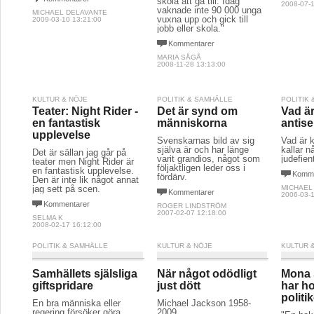
skola att gå till. Idag
2008-07-1
vaknade inte 90 000 unga
MICHAEL DELAVANTE
vuxna upp och gick till
2009-03-10 13:21:00
jobb eller skola."
Kommentarer
MARIA SÅGÅ
2008-11-28 13:13:00
KULTUR & NÖJE
POLITIK & SAMHÄLLE
POLITIK
Teater: Night Rider -
Det är synd om
Vad ä
en fantastisk
människorna
antise
upplevelse
Svenskarnas bild av sig
Vad är k
själva är och har länge
kallar n
Det är sällan jag går på
varit grandios, något som
judefient
teater men Night Rider är
följaktligen leder oss i
en fantastisk upplevelse.
Komme
fördärv.
Den är inte lik något annat
jag sett på scen.
MICHAEL
Kommentarer
2006-03-1
Kommentarer
ROGER LINDSTRÖM
2007-02-07 12:18:00
SELMA K
2008-02-17 16:12:00
POLITIK & SAMHÄLLE
KULTUR & NÖJE
KULTUR 
Samhällets själsliga
När något odödligt
Mona 
giftspridare
just dött
har ho
politi
En bra människa eller
Michael Jackson 1958-
regering försöker göra
2009.