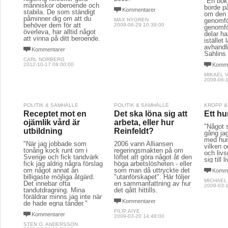
"En bok
människor oberoende och
borde p
Kommentarer
stabila. De som ständigt
om den 
påminner dig om att du
MAX NYGREN
genomför
behöver dem för att
2009-06-29 10:39:00
genomfö
överleva, har alltid något
delar ha
att vinna på ditt beroende.
istället
avhandl
Kommentarer
Sahlins l
CARL NORBERG
2012-10-17 08:00:00
Komme
MIKAEL 
2009-06-1
POLITIK & SAMHÄLLE
POLITIK & SAMHÄLLE
KROPP &
Receptet mot en
Det ska löna sig att
Ett hu
ojämlik vård är
arbeta, eller hur
"Något 
utbildning
Reinfeldt?
gång jag
med hun
"När jag jobbade som
2006 vann Alliansen
vilken o
tonårig kock runt om i
regeringsmakten på om
och livs
Sverige och fick tandvärk
löftet att göra något åt den
sig till l
fick jag aldrig några förslag
höga arbetslösheten - eller
om något annat än
som man då uttryckte det
Komme
billigaste möjliga åtgärd.
"utanförskapet". Här följer
MICHAEL
Det innebar ofta
en sammanfattning av hur
2009-03-1
tandutdragning. Mina
det gått hittills.
föräldrar minns jag inte när
Kommentarer
de hade egna tänder."
FILIP AIYE
Kommentarer
2009-03-20 14:48:00
STEN O. ANDERSSON