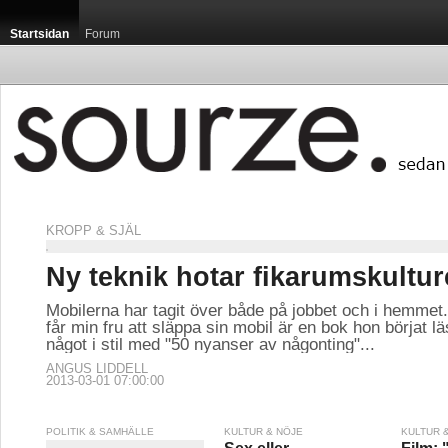
Startsidan
Forum
KROPP & SJÄL
Ny teknik hotar fikarumskultu
Mobilerna har tagit över både på jobbet och i hemme
får min fru att släppa sin mobil är en bok hon börjat l
något i stil med "50 nyanser av någonting"...
ANGUS LIDDELL
2013-03-01 07:00:00
POLITIK & SAMHÄLLE
KULTUR & NÖJE
KULTUR 