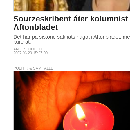
Sourzeskribent åter kolumnist 
Aftonbladet
Det har på sistone saknats något i Aftonbladet, me
kurerat.
ANGUS LIDDELL
2007-06-29 15:27:00
POLITIK & SAMHÄLLE