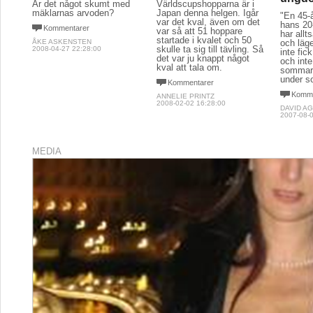
Är det något skumt med
Världscupshopparna är i
mäklarnas arvoden?
Japan denna helgen. Igår
"En 45-
var det kval, även om det
hans 20
Kommentarer
var så att 51 hoppare
har allt
startade i kvalet och 50
ÅKE ASKENSTEN
och läge
skulle ta sig till tävling. Så
2008-04-27 22:28:00
inte fi
det var ju knappt något
och inte
kval att tala om.
sommarst
under s
Kommentarer
Komme
ANNELIE PRINTZ
2008-02-02 16:28:00
DAVID A
2007-08-0
MEDIA