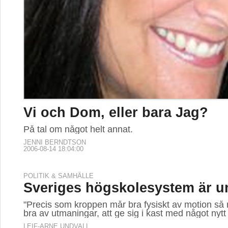
Vi och Dom, eller bara Jag?
På tal om något helt annat.
JENNI BERNDTSON
2006-08-14 18:04:00
POLITIK & SAMHÄLLE
Sveriges högskolesystem är u
"Precis som kroppen mår bra fysiskt av motion så
bra av utmaningar, att ge sig i kast med något nytt
LEIF-ARNE UNDVALL