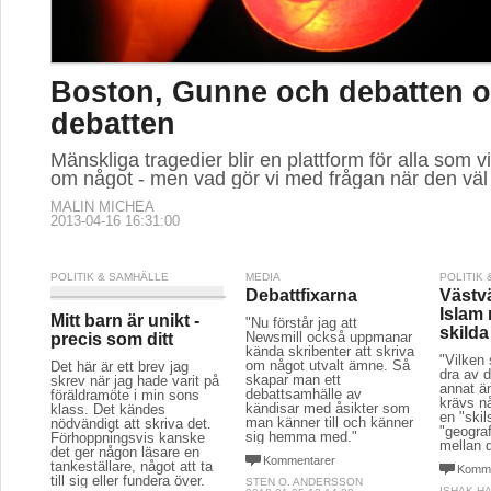
Boston, Gunne och debatten 
debatten
Mänskliga tragedier blir en plattform för alla som vil
om något - men vad gör vi med frågan när den väl ä
MALIN MICHEA
2013-04-16 16:31:00
POLITIK & SAMHÄLLE
MEDIA
POLITIK
Debattfixarna
Västv
Islam 
Mitt barn är unikt -
"Nu förstår jag att
skilda
Newsmill också uppmanar
precis som ditt
kända skribenter att skriva
"Vilken
om något utvalt ämne. Så
Det här är ett brev jag
dra av d
skapar man ett
skrev när jag hade varit på
annat än
debattsamhälle av
föräldramöte i min sons
krävs n
kändisar med åsikter som
klass. Det kändes
en "ski
man känner till och känner
nödvändigt att skriva det.
"geograf
sig hemma med."
Förhoppningsvis kanske
mellan 
det ger någon läsare en
Kommentarer
tankeställare, något att ta
Komme
till sig eller fundera över.
STEN O. ANDERSSON
ISHAK H