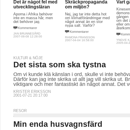
Det är något fel med
Skräckpropaganda
Vart g
utvecklingsläran
om miljön?
Kineser
demonstr
Aporna i Afrika behöver
Nej, jag tar inte detta hot
gången 
inte en massa hår, men
om klimatförändringar med
om det är
det behöver jag.
något annat än en stor
eller om 
nypa salt. Varför?
återko
Kommentarer
Kommentarer
JAN BRUNNEGÅRD
Komme
2007-08-08 12:28:00
RAMONA FRANSSON
YNGVE 
2007-04-04 16:58:00
2005-04-2
KULTUR & NÖJE
Det sista som ska tystna
Om vi kunde klä känslan i ord, skulle vi inte behöv
Därför kan jag inte skrika ut allt jag vill skrika ut. 
viktigare och mer fantastiskt än något annat. Det ve
KRISTER ERIKSSON
2001-07-21 20:17:00
RESOR
Min enda husvagnsfärd