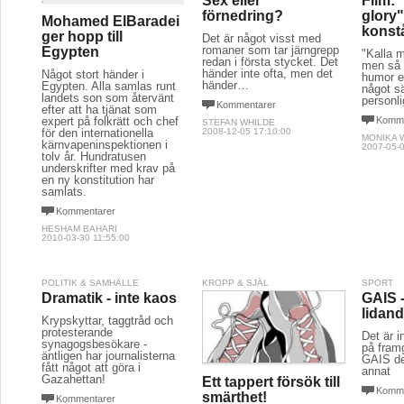
Sex eller
Film: 
förnedring?
glory" 
Mohamed ElBaradei
konstå
ger hopp till
Det är något visst med
romaner som tar järngrepp
Egypten
"Kalla 
redan i första stycket. Det
men så 
händer inte ofta, men det
Något stort händer i
humor en
händer…
Egypten. Alla samlas runt
något sä
landets son som återvänt
personli
Kommentarer
efter att ha tjänat som
expert på folkrätt och chef
Komme
STEFAN WHILDE
för den internationella
2008-12-05 17:10:00
MONIKA 
kärnvapeninspektionen i
2007-05-0
tolv år. Hundratusen
underskrifter med krav på
en ny konstitution har
samlats.
Kommentarer
HESHAM BAHARI
2010-03-30 11:55:00
POLITIK & SAMHÄLLE
KROPP & SJÄL
SPORT
Dramatik - inte kaos
GAIS -
lidan
Krypskyttar, taggtråd och
protesterande
Det är i
synagogsbesökare -
på fram
äntligen har journalisterna
GAIS de
fått något att göra i
annat
Gazahettan!
Ett tappert försök till
Komme
smärthet!
Kommentarer