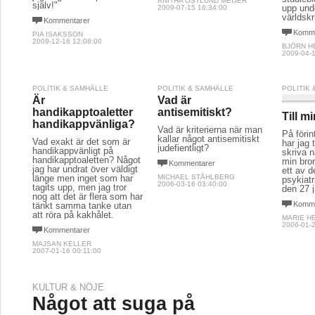
ANITHA ÖSTLUND MEIJER
själv!"
upp und
2009-07-15 16:34:00
världskr
Kommentarer
Komme
PIA ISAKSSON
2009-12-16 12:08:00
BJÖRN H
2009-04-1
POLITIK & SAMHÄLLE
POLITIK & SAMHÄLLE
POLITIK
Är
Vad är
handikapptoaletter
antisemitiskt?
Till m
handikappvänliga?
Vad är kriterierna när man
På föri
kallar något antisemitiskt
Vad exakt är det som är
har jag 
judefientligt?
handikappvänligt på
skriva n
handikapptoaletten? Något
min bro
Kommentarer
jag har undrat över väldigt
ett av 
länge men inget som har
MICHAEL STÅHLBERG
psykiatr
2006-03-16 03:40:00
tagits upp, men jag tror
den 27 j
nog att det är flera som har
Komme
tänkt samma tanke utan
att röra på kakhålet.
MARIE H
2006-01-2
Kommentarer
MAJSAN KELLER
2007-01-16 00:11:00
KULTUR & NÖJE
Något att suga på