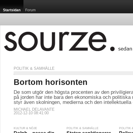
Startsidan
Forum
POLITIK & SAMHÄLLE
Bortom horisonten
De som utgör den högsta procenten av den priviligier
på jorden har inte bara den ekonomiska och politiska
styr även skolningen, medierna och den intellektuella
MICHAEL DELAVANTE
2012-12-10 08:41:00
KULTUR & NÖJE
POLITIK & SAMHÄLLE
POLITIK