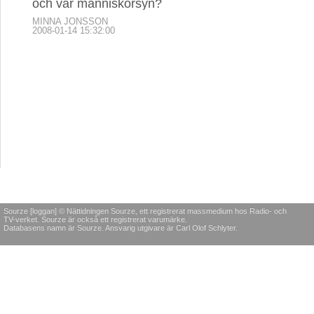
och vår människorsyn?
MINNA JONSSON
2008-01-14 15:32:00
Sourze [loggan] © Nättidningen Sourze, ett registrerat massmedium hos Radio- och
TV-verket. Sourze är också ett registrerat varumärke.
Databasens namn är Sourze. Ansvarig utgivare är Carl Olof Schlyter.