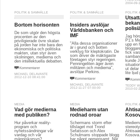
2004-09-1
POLITIK & SAMHÄLLE
POLITIK & SAMHÄLLE
POLITIK
Utsatt
bekan
Bortom horisonten
Insiders avslöjar
polisi
Världsbanken och
De som utgör den högsta
IMF
Jag hör
procenten av den
P1:s Me
priviligierade övre skalan
"Alla dessa organisationer
upp en 
på jorden har inte bara den
är i grund och botten
bloggar
ekonomiska och politiska
verktyg för kleptokratin. De
fick va
makten, utan styr även
som driver de mäktigaste
samban
skolningen, medierna och
företagen styr regeringen.
kunde J
den intellektuella debatten.
Penningeliten äger även
situati
militären och medierna",
Kommentarer
ut delar
avslöjar Perkins.
lite ljud
MICHAEL DELAVANTE
2012-12-10 08:41:00
Kommentarer
Komme
MICHAEL DELAVANTE
TEDDY W
2012-11-27 07:00:00
2010-02-2
MEDIA
MEDIA
POLITIK
Vad gör medierna
Medieharm utan
Ahtisa
med publiken?
rodnad oroar
Koso
Hur påverkar reality-
Schermans storm efter
Mediern
program och
tillslaget mot Trond
stereoty
nyhetssändningar vår
Sefatsson och Alex
Ahtisaar
vardag och vår
Schulmans stoppade blogg
Kosova
människorsyn?
har något gemensamt. När