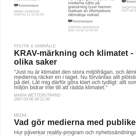
Komme
medierna sätts på
Kommentarer
granskning lyser harmen
SHQIPTA
starkare än eftertankens
2007-05-0
MINNA JONSSON
rättmätiga rodnad.
2008-01-14 15:32:00
Kommentarer
STAFFAN WOGENIUS
2007-10-02 21:55:00
POLITIK & SAMHÄLLE
KRAV-märkning och klimatet - 
olika saker
"Just nu är klimatet den stora miljöfrågan, och åtm
medierna räcker en i taget. Nu förväntas allt plötslig
på det. Låt mig därför göra klart och tydligt: allt so
miljön bidrar inte till att rädda klimatet."
MARIA WETTERSTRAND
2007-03-06 09:22:00
MEDIA
Vad gör medierna med publik
Hur påverkar reality-program och nyhetssändninga