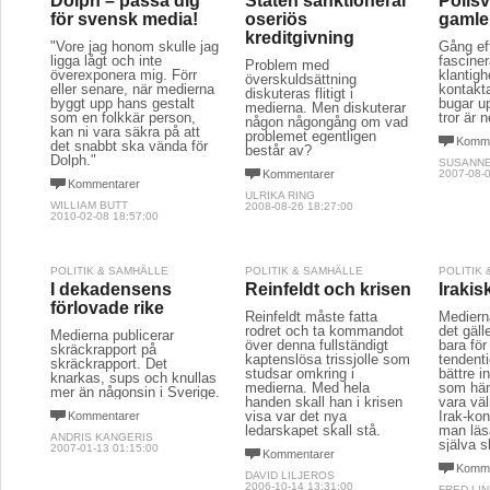
Dolph – passa dig
Staten sanktionerar
Polis
för svensk media!
oseriös
gamle
kreditgivning
"Vore jag honom skulle jag
Gång ef
ligga lågt och inte
fasciner
Problem med
överexponera mig. Förr
klantigh
överskuldsättning
eller senare, när medierna
kontakt
diskuteras flitigt i
byggt upp hans gestalt
bugar u
medierna. Men diskuterar
som en folkkär person,
tror är n
någon någongång om vad
kan ni vara säkra på att
problemet egentligen
Komme
det snabbt ska vända för
består av?
Dolph."
SUSANN
Kommentarer
2007-08-0
Kommentarer
ULRIKA RING
WILLIAM BUTT
2008-08-26 18:27:00
2010-02-08 18:57:00
POLITIK & SAMHÄLLE
POLITIK & SAMHÄLLE
POLITIK
I dekadensens
Reinfeldt och krisen
Irakis
förlovade rike
Reinfeldt måste fatta
Mediern
rodret och ta kommandot
det gäll
Medierna publicerar
över denna fullständigt
bara för
skräckrapport på
kaptenslösa trissjolle som
tendent
skräckrapport. Det
studsar omkring i
bättre 
knarkas, sups och knullas
medierna. Med hela
som händ
mer än någonsin i Sverige.
handen skall han i krisen
vara vä
visa var det nya
Irak-kon
Kommentarer
ledarskapet skall stå.
man läs
ANDRIS KANGERIS
själva s
2007-01-13 01:15:00
Kommentarer
Komme
DAVID LILJEROS
2006-10-14 13:31:00
FRED LI