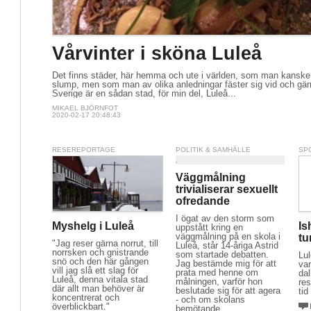
Vårvinter i sköna Luleå
Det finns städer, här hemma och ute i världen, som man kanske 
slump, men som man av olika anledningar fäster sig vid och gärna
Sverige är en sådan stad, för min del, Luleå...
MIKAEL BJÖRNFOT
2020-02-17 20:48:43
RESEREPORTAGE
POLITIK & SAMHÄLLE
SP
Väggmålning
trivialiserar sexuellt
ofredande
I ögat av den storm som
Myshelg i Luleå
Is
uppstått kring en
väggmålning på en skola i
tu
"Jag reser gärna norrut, till
Luleå, står 14-åriga Astrid
norrsken och gnistrande
som startade debatten.
Lu
snö och den här gången
Jag bestämde mig för att
va
vill jag slå ett slag för
prata med henne om
dal
Luleå, denna vitala stad
målningen, varför hon
res
där allt man behöver är
beslutade sig för att agera
tid
koncentrerat och
- och om skolans
överblickbart."
bemötande.