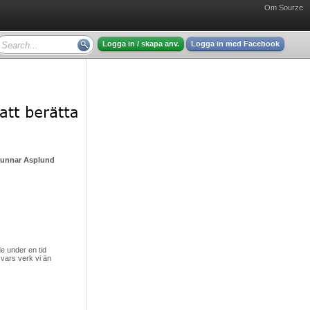
Om Sourze
Logga in / skapa anv.
Logga in med Facebook
Gunnar Asplund - mycket intressant läsning
 under en tid
vars verk vi än