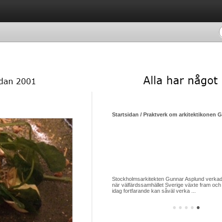
Startsidan / Praktverk om arkitektikonen 
Stockholmsarkitekten Gunnar Asplund verkade
när välfärdssamhället Sverige växte fram och 
idag fortfarande kan såväl verka ...
●
●
●
●
●