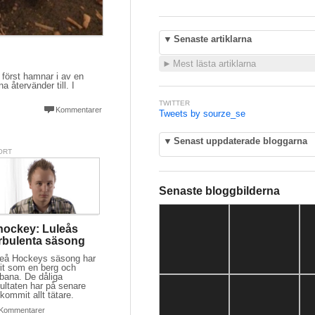
▼
Senaste artiklarna
►
Mest lästa artiklarna
först hamnar i av en
 återvänder till. I
TWITTER
Kommentarer
Tweets by sourze_se
▼
Senast uppdaterade bloggarna
ORT
Senaste bloggbilderna
hockey: Luleås
rbulenta säsong
leå Hockeys säsong har
rit som en berg och
bana. De dåliga
ultaten har på senare
 kommit allt tätare.
Kommentarer