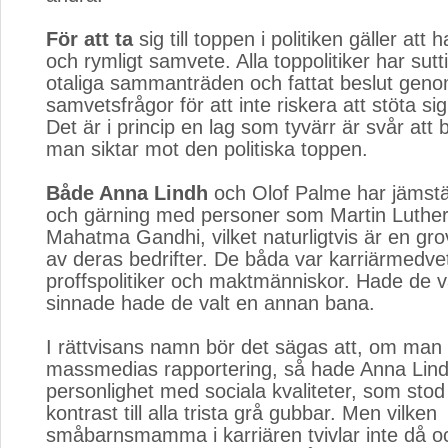
För att ta
sig till toppen i politiken gäller att ha
och rymligt samvete. Alla toppolitiker har sutt
otaliga sammanträden och fattat beslut genom 
samvetsfrågor för att inte riskera att stöta si
Det är i princip en lag som tyvärr är svår att
man siktar mot den politiska toppen.
Både Anna Lindh
och Olof Palme har jämställ
och gärning med personer som Martin Luther
Mahatma Gandhi, vilket naturligtvis är en gro
av deras bedrifter. De båda var karriärmedve
proffspolitiker och maktmänniskor. Hade de va
sinnade hade de valt en annan bana.
I rättvisans namn bör det sägas att, om man 
massmedias rapportering, så hade Anna Lin
personlighet med sociala kvaliteter, som stod
kontrast till alla trista grå gubbar. Men vilken
småbarnsmamma i karriären tvivlar inte då o