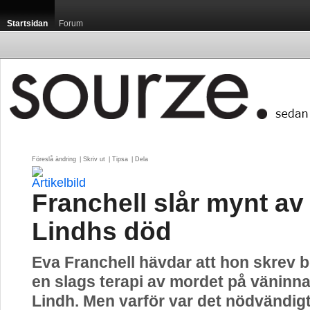
Startsidan
Forum
Föreslå ändring
| 
Skriv ut
| 
Tipsa
| 
Dela
Franchell slår mynt a
Lindhs död
Eva Franchell hävdar att hon skrev
en slags terapi av mordet på väninn
Lindh. Men varför var det nödvändigt