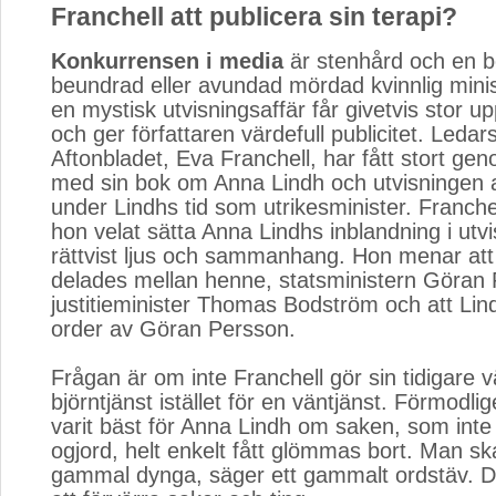
Franchell att publicera sin terapi?
Konkurrensen i media
är stenhård och en b
beundrad eller avundad mördad kvinnlig minis
en mystisk utvisningsaffär får givetvis stor
och ger författaren värdefull publicitet. Leda
Aftonbladet, Eva Franchell, har fått stort ge
med sin bok om Anna Lindh och utvisningen 
under Lindhs tid som utrikesminister. Franche
hon velat sätta Anna Lindhs inblandning i utvi
rättvist ljus och sammanhang. Hon menar att
delades mellan henne, statsministern Göran
justitieminister Thomas Bodström och att Li
order av Göran Persson.
Frågan är om inte Franchell gör sin tidigare 
björntjänst istället för en väntjänst. Förmodli
varit bäst för Anna Lindh om saken, som inte
ogjord, helt enkelt fått glömmas bort. Man ska
gammal dynga, säger ett gammalt ordstäv. De