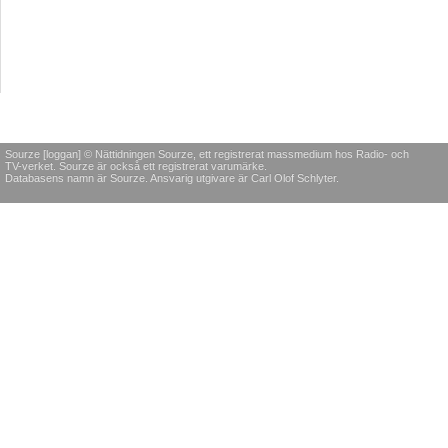
Sourze [loggan] © Nättidningen Sourze, ett registrerat massmedium hos Radio- och
TV-verket. Sourze är också ett registrerat varumärke.
Databasens namn är Sourze. Ansvarig utgivare är Carl Olof Schlyter.