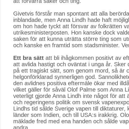
att förvärra saker och ting.
Givetvis förstår man spontant att alla berörd
inblandade, men Anna Lindh hade haft möjlig
om hon hade tyckt att försvar av folkrätten va
utrikesministerposten. Hon kanske dock valde
saken för att kunna uträtta större ting som ut
och kanske en framtid som stadsminister. Ve
Ett bra sätt
att bli ihågkommen positivt av eft
att avlida hastigt och oväntat i unga år. Ske
på ett tragiskt sätt, som genom mord, så är c
helgonförklarad synnerligen god. Sannolikhet
den avlidnes positiva eftermäle ökar med illd
vilket gäller för såväl Olof Palme som Anna L
veterligt gjorde Anna Lindh inte något för att
och regeringens politik om svensk vapenexpo
Lindhs tid sålde Sverige vapen till diktaturer,
länder som Indien, och till USA:s irakkrig. Ol
mäklade fred med ena handen och sålde va
andra.