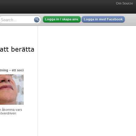
Om Sourze
Logga in / skapa anv.
Logga in med Facebook
ning – ett socialt gissel men hjälp finns att få
v en åkomma vars
 överdriven