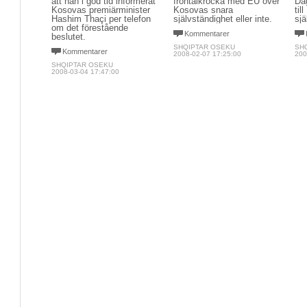
att han i god tid informerat
frontalkrocka med EU över
Dag
Kosovas premiärminister
Kosovas snara
til
Hashim Thaçi per telefon
självständighet eller inte.
sjä
om det förestående
Kommentarer
beslutet.
SHQIPTAR OSEKU
SH
Kommentarer
2008-02-07 17:25:00
200
SHQIPTAR OSEKU
2008-03-04 17:47:00