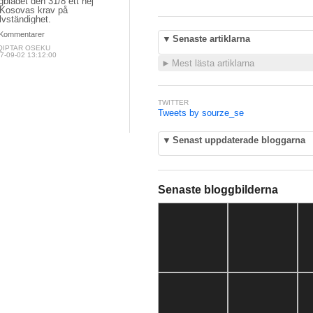
bladet den 31/8 ett nej
l Kosovas krav på
lvständighet.
Kommentarer
▼
Senaste artiklarna
QIPTAR OSEKU
7-09-02 13:12:00
►
Mest lästa artiklarna
TWITTER
Tweets by sourze_se
▼
Senast uppdaterade bloggarna
Senaste bloggbilderna