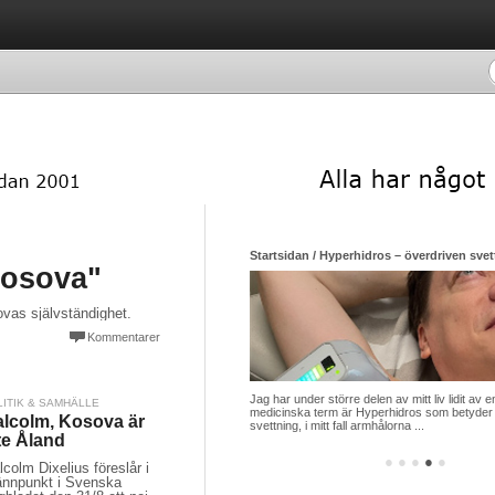
Startsidan / Hyperhidros – överdriven svett
Kosova"
ovas självständighet.
Kommentarer
Jag har under större delen av mitt liv lidit a
LITIK & SAMHÄLLE
medicinska term är Hyperhidros som betyder
lcolm, Kosova är
svettning, i mitt fall armhålorna ...
te Åland
●
●
●
●
●
colm Dixelius föreslår i
ännpunkt i Svenska