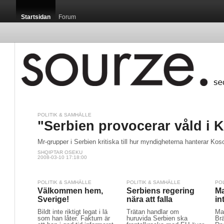
Startsidan
Forum
POLITIK & SAMHÄLLE
"Serbien provocerar våld i 
Mr-grupper i Serbien kritiska till hur myndigheterna hanterar Kos
SHQIPTAR OSEKU
2008-03-10 17:18:00
POLITIK & SAMHÄLLE
POLITIK & SAMHÄLLE
PO
Välkommen hem,
Serbiens regering
Ma
Sverige!
nära att falla
in
Bildt inte riktigt legat i lä
Trätan handlar om
Mal
som han låter. Faktum är
huruvida Serbien ska
Br