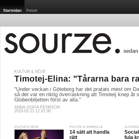
Startsidan
Forum
KULTUR & NÖJE
Timotej-Elina: "Tårarna bara r
"Under veckan i Göteborg har det pratats mest om Da
så det var en riktig överraskning att Timoteij knep åt s
Globenbiljetten först av alla."
ANNA-SOFIA PEHRSON
2010-02-23 12:01:00
KULTUR & NÖJE
POLITIK & SAMHÄLLE
ALKOHOL
14 sätt att handla
Socia
rätt
fula k