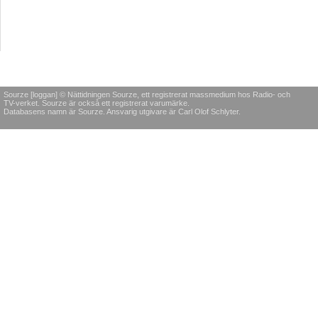
Sourze [loggan] © Nättidningen Sourze, ett registrerat massmedium hos Radio- och
TV-verket. Sourze är också ett registrerat varumärke.
Databasens namn är Sourze. Ansvarig utgivare är Carl Olof Schlyter.