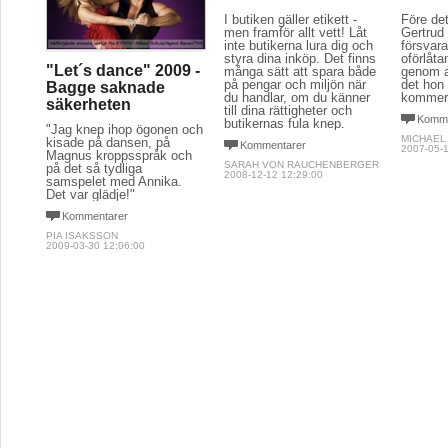
I butiken gäller etikett -
Före det
men framför allt vett! Låt
Gertrud
inte butikerna lura dig och
försvara
styra dina inköp. Det finns
oförlåta
"Let´s dance" 2009 -
många sätt att spara både
genom a
på pengar och miljön när
det hon 
Bagge saknade
du handlar, om du känner
kommer 
säkerheten
till dina rättigheter och
Komme
butikernas fula knep.
"Jag knep ihop ögonen och
MICHAEL
kisade på dansen, på
Kommentarer
2007-05-1
Magnus kroppsspråk och
SARAH VON RAUCHENBERGER
på det så tydliga
2008-12-12 12:29:00
samspelet med Annika.
Det var glädje!"
Kommentarer
PIA ISAKSSON
2009-03-30 12:06:00