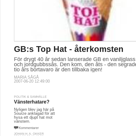
GB:s Top Hat - återkomsten
För drygt 40 år sedan lanserade GB en vaniljglas
och jordgubbssås. Den kom, den åts - den segrade
tio års bortavaro är den tillbaka igen!
MARIA SÅGÅ
2007-06-20 12:49:00
POLITIK & SAMHÄLLE
Vänsterhatare?
Nyligen blev jag här på
Sourze anklagad för att
hysa ett djupt hat mot
vänstern.
Kommentarer
JOHAN H. A. OKKER