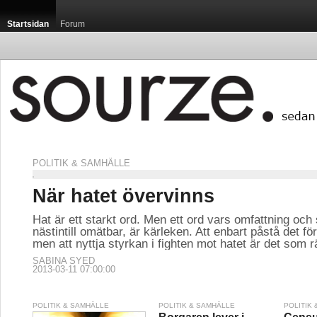
Startsidan
Forum
POLITIK & SAMHÄLLE
När hatet övervinns
Hat är ett starkt ord. Men ett ord vars omfattning och 
nästintill omätbar, är kärleken. Att enbart påstå det för
men att nyttja styrkan i fighten mot hatet är det som 
SABINA SYED
2013-03-11 07:00:00
POLITIK & SAMHÄLLE
POLITIK & SAMHÄLLE
POLITIK