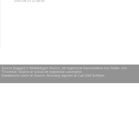
2001-06-23 11:48:00
Sourze [loggan] © Nättidningen Sourze, ett registrerat massmedium hos Radio- och
TV-verket. Sourze är också ett registrerat varumärke.
Databasens namn är Sourze. Ansvarig utgivare är Carl Olof Schlyter.