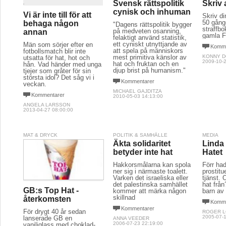
Svensk rättspolitik
Skriv 
cynisk och inhuman
Vi är inte till för att
Skriv di
50 gånge
behaga någon
"Dagens rättspolitik bygger
straffbo
på medveten osanning,
annan
gamla F
felaktigt använd statistik,
ett cyniskt utnyttjande av
Män som sörjer efter en
Komme
att spela på människors
fotbollsmatch blir inte
mest primitiva känslor av
KONNY 
utsatta för hat, hot och
2009-10-2
hat och fruktan och en
hån. Vad händer med unga
djup brist på humanism."
tjejer som gråter för sin
största idol? Det såg vi i
Kommentarer
veckan.
MICHAEL GAJDITZA
Kommentarer
2010-05-03 14:13:00
ANGELA LARSSON
2013-04-27 08:00:00
MAT & DRYCK
POLITIK & SAMHÄLLE
MEDIA
Äkta solidaritet
Linda
betyder inte hat
Hatet
Hakkorsmålarna kan spola
Förr had
ner sig i närmaste toalett.
prostit
Varken det israeliska eller
tjänst. 
det palestinska samhället
hat från
GB:s Top Hat -
kommer att märka någon
barn av 
skillnad
återkomsten
Komme
Kommentarer
För drygt 40 år sedan
ROGER 
2005-07-1
lanserade GB en
ANNA VEEDER
2006-07-23 22:19:00
vaniljglass med choklad-