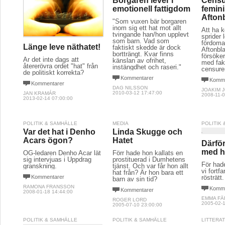
Borgaren lever i
Censu
emotionell fattigdom
femini
Afton
"Som vuxen bär borgaren
inom sig ett hat mot allt
Att ha 
tvingande han/hon upplevt
sprider 
som barn. Vad som
fördomar
Länge leve näthatet!
faktiskt skedde är dock
Aftonbl
bortträngt. Kvar finns
försöke
Är det inte dags att
känslan av ofrihet,
med fak
återerövra ordet "hat" från
instängdhet och raseri."
censure
de politiskt korrekta?
Kommentarer
Komme
Kommentarer
DAG NILSSON
JOAKIM 
2010-03-12 17:47:00
JAN KRAMÁR
2008-11-0
2013-02-14 07:00:00
POLITIK & SAMHÄLLE
MEDIA
POLITIK
Var det hat i Denho
Linda Skugge och
Acars ögon?
Hatet
Därför
med h
OG-ledaren Denho Acar lät
Förr hade hon kallats en
sig intervjuas i Uppdrag
prostituerad i Dumhetens
För hade
granskning.
tjänst. Och var får hon allt
vi fortf
hat från? Är hon bara ett
Kommentarer
rösträtt.
barn av sin tid?
RAMONA FRANSSON
Komme
Kommentarer
2008-01-18 14:44:00
EMMA F
ROGER LORD
2005-02-1
2005-07-10 23:00:00
POLITIK & SAMHÄLLE
POLITIK & SAMHÄLLE
LITTERA