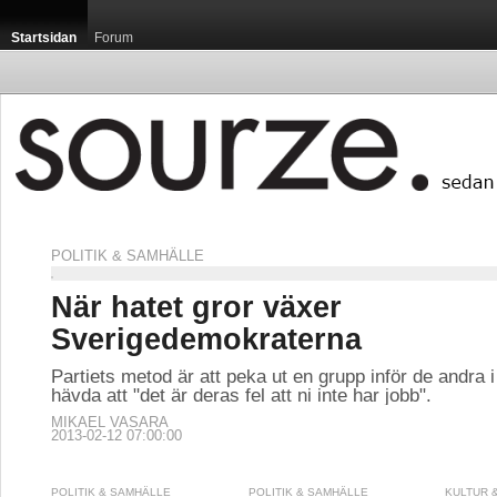
Startsidan
Forum
POLITIK & SAMHÄLLE
När hatet gror växer
Sverigedemokraterna
Partiets metod är att peka ut en grupp inför de andra i
hävda att "det är deras fel att ni inte har jobb".
MIKAEL VASARA
2013-02-12 07:00:00
POLITIK & SAMHÄLLE
POLITIK & SAMHÄLLE
KULTUR 