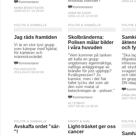
enskilda individer?
2004-11-1
Kommentarer
Kommentarer
NINNA BENGTSSON
2006-05-07 10:29:00
ANNA NILSSON
2004-12-15 12:43:00
POLITIK & SAMHÄLLE
POLITIK & SAMHÄLLE
POLITIK
Jag räds framtiden
Skolbränderna:
Samk
Polisen målar bilder
äkten
Vi är en stor tyst grupp
i våra huvuden
och f
som kämpar med hjärtat,
för kärleken och
"Vem kommer på tanken
"Ska lag
människovärdet.
att kalla en grupp
tillgod
ungdomars egenmäktiga,
intresse
Kommentarer
nattliga anläggningar av
att sky
PIA ISAKSSON
bränder för just upplopp?
svagast
2013-04-01 08:00:00
Kvällspressen? Jo,
och rätt
kanske, men i det här
en grupp
fallet tycks det som att
DN idag
den som matat ut
Komme
beteckningen är - polisen."
ANNA DR
Kommentarer
2007-06-0
ALI ESBATI
2007-08-09 13:38:00
POLITIK & SAMHÄLLE
KROPP & SJÄL
POLITIK
Avskaffa ordet "sär-
Light-träsket ger oss
"!
cancer
Samhäl