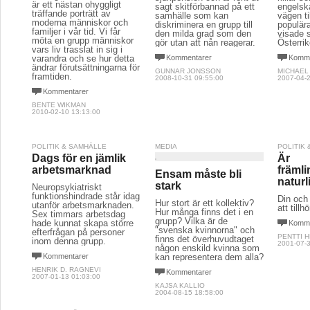
är ett nästan ohyggligt
sagt skitförbannad på ett
engelska
träffande porträtt av
samhälle som kan
vägen ti
moderna människor och
diskriminera en grupp till
populär
familjer i vår tid. Vi får
den milda grad som den
visade s
möta en grupp människor
gör utan att nån reagerar.
Österrik
vars liv trasslat in sig i
varandra och se hur detta
Kommentarer
Komme
ändrar förutsättningarna för
GUNNAR JONSSON
MICHAEL
framtiden.
2008-10-31 09:55:00
2007-04-2
Kommentarer
BENTE WIKMAN
2010-02-10 13:13:00
POLITIK & SAMHÄLLE
MEDIA
POLITIK
Dags för en jämlik
Är
arbetsmarknad
främli
Ensam måste bli
naturl
stark
Neuropsykiatriskt
funktionshindrade står idag
Din och 
Hur stort är ett kollektiv?
utanför arbetsmarknaden.
att till
Hur många finns det i en
Sex timmars arbetsdag
grupp? Vilka är de
hade kunnat skapa större
Komme
"svenska kvinnorna" och
efterfrågan på personer
PENTTI 
finns det överhuvudtaget
inom denna grupp.
2001-07-3
någon enskild kvinna som
Kommentarer
kan representera dem alla?
HENRIK D. RAGNEVI
Kommentarer
2007-01-13 01:03:00
KAJSA KALLIO
2004-08-15 18:58:00