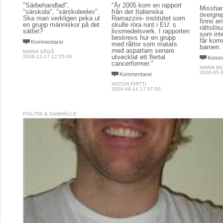
"Särbehandlad",
"År 2005 kom en rapport
Misshan
"särskola", "särskoleelev".
från det Italienska
övergre
Ska man verkligen peka ut
Ramazzini- institutet som
finns en
en grupp människor på det
skulle röra runt i EU: s
rättslös
sättet?
livsmedelsverk. I rapporten
som inte
beskrevs hur en grupp
får komm
Kommentarer
med råttor som matats
barnen.
med aspartam senare
MARIA SÅGÅ
utvecklat ett flertal
2006-12-17 12:25:00
Komme
cancerformer."
NINNA B
2006-05-0
Kommentarer
ANTON PIRTTI
2006-08-14 17:57:00
POLITIK & SAMHÄLLE