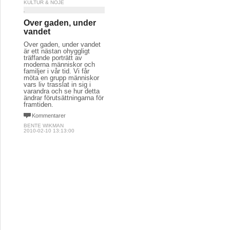
KULTUR & NÖJE
Over gaden, under
vandet
Over gaden, under vandet
är ett nästan ohyggligt
träffande porträtt av
moderna människor och
familjer i vår tid. Vi får
möta en grupp människor
vars liv trasslat in sig i
varandra och se hur detta
ändrar förutsättningarna för
framtiden.
Kommentarer
BENTE WIKMAN
2010-02-10 13:13:00