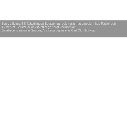
Sourze [loggan] © Nättidningen Sourze, ett registrerat massmedium hos Radio- och
TV-verket. Sourze är också ett registrerat varumärke.
Databasens namn är Sourze. Ansvarig utgivare är Carl Olof Schlyter.