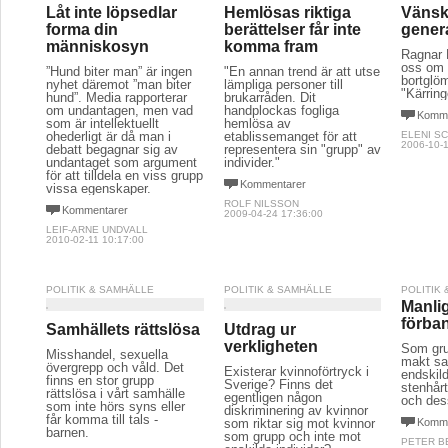
Låt inte löpsedlar
Hemlösas riktiga
Vänsk
forma din
berättelser får inte
gener
människosyn
komma fram
Ragnar 
oss om 
”Hund biter man” är ingen
"En annan trend är att utse
bortglö
nyhet däremot ”man biter
lämpliga personer till
"Kärrin
hund”. Media rapporterar
brukarråden. Dit
om undantagen, men vad
handplockas fogliga
Komme
som är intellektuellt
hemlösa av
ohederligt är då man i
etablissemanget för att
ELENI S
2006-10-1
debatt begagnar sig av
representera sin "grupp" av
undantaget som argument
individer."
för att tilldela en viss grupp
Kommentarer
vissa egenskaper.
ROLF NILSSON
Kommentarer
2009-04-24 17:36:00
LEIF-ARNE UNDVALL
2010-02-11 10:17:00
POLITIK & SAMHÄLLE
POLITIK & SAMHÄLLE
POLITIK
Manli
förba
Samhällets rättslösa
Utdrag ur
verkligheten
Som gru
Misshandel, sexuella
makt sa
övergrepp och våld. Det
Existerar kvinnoförtryck i
endskild
finns en stor grupp
Sverige? Finns det
stenhår
rättslösa i vårt samhälle
egentligen någon
och des
som inte hörs syns eller
diskriminering av kvinnor
får komma till tals -
som riktar sig mot kvinnor
Komme
barnen.
som grupp och inte mot
PETER 