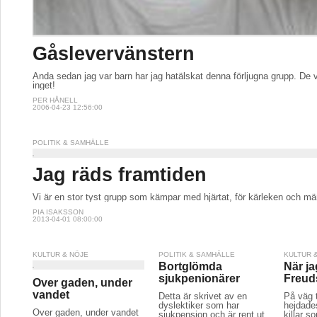
Gåslevervänstern
Ända sedan jag var barn har jag hatälskat denna förljugna grupp. De 
inget!
PER HÅNELL
2006-04-23 12:56:00
POLITIK & SAMHÄLLE
Jag räds framtiden
Vi är en stor tyst grupp som kämpar med hjärtat, för kärleken och m
PIA ISAKSSON
2013-04-01 08:00:00
KULTUR & NÖJE
POLITIK & SAMHÄLLE
KULTUR 
Bortglömda
När j
sjukpenionärer
Freud
Over gaden, under
vandet
Detta är skrivet av en
På väg t
dyslektiker som har
hejdade
Over gaden, under vandet
sjukpension och är rent ut
killar s