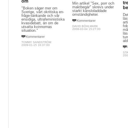
om
tr
Min artikel "Sex, porr och
maktbegär" skrevs under
be
"Boken säger mer om
starkt känsloladdade
Sverige, vårt okritiska en-
omständigheter.
Det
fråge-tänkande och vår
lä
ensidiga, ultrafeministiska
Kommentarer
art
kvasidebatt, än om de
fok
utsatta kvinnornas
DAVID BÖHLMARK
2008-03-04 15:27:00
mår
situation."
lä
Kommentarer
tu
ald
TOMMY SANDSTRÖM
2009-01-15 16:37:00
ST
200