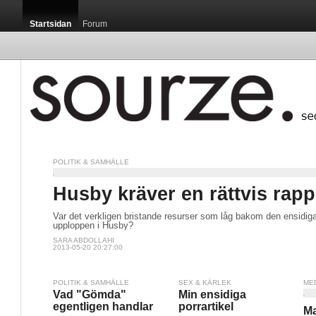
Startsidan
Forum
POLITIK & SAMHÄLLE
Husby kräver en rättvis rapp
Var det verkligen bristande resurser som låg bakom den ensidig
upploppen i Husby?
SARA ABDOLLAHI
2013-05-20 20:27:00
POLITIK & SAMHÄLLE
SEX & KÄRLEK
ME
Vad "Gömda"
Min ensidiga
egentligen handlar
porrartikel
Ma