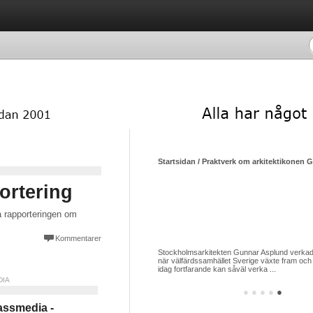
Startsidan / Praktverk om arkitektikonen 
ortering
a rapporteringen om
Kommentarer
Stockholmsarkitekten Gunnar Asplund verkade
när välfärdssamhället Sverige växte fram och 
idag fortfarande kan såväl verka ...
DIA
●
●
●
●
●
ssmedia -