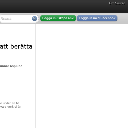
Om Sourze
Logga in / skapa anv.
Logga in med Facebook
Gunnar Asplund - mycket intressant läsning
 under en tid
vars verk vi än