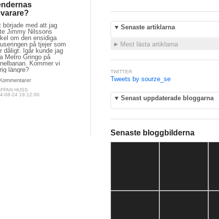
endernas
varare?
 började med att jag
▼
Senaste artiklarna
ste Jimmy Nilssons
ikel om den ensidiga
useringen på tjejer som
►
Mest lästa artiklarna
 dåligt. Igår kunde jag
sa Metro Gringo på
nnelbanan. Kommer vi
rig längre?
TWITTER
Tweets by sourze_se
Kommentarer
AFFAN HUSS
4-08-24 19:12:00
▼
Senast uppdaterade bloggarna
Senaste bloggbilderna