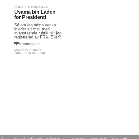
POLITIK & SAMHÄLLE
Usama bin Laden
for President!
Så om jag nästa vecka
inleder ett mejl med
ovanstående rubrik blir jag
registrerad av FRA. Eller?
Kommentarer
MAGNUS FERMIN
2008-06-13 04:29:00
Sourze [loggan] © Nättidningen Sourze, ett registrerat massmedium hos Radio- och