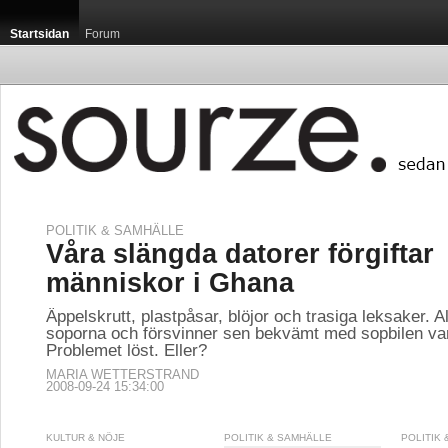
Startsidan
Forum
POLITIK & SAMHÄLLE
Våra slängda datorer förgiftar
människor i Ghana
Äppelskrutt, plastpåsar, blöjor och trasiga leksaker. A
soporna och försvinner sen bekvämt med sopbilen va
Problemet löst. Eller?
MARIA WETTERSTRAND
2008-09-24 15:34:00
KULTUR & NÖJE
POLITIK & SAMHÄLLE
POLITIK