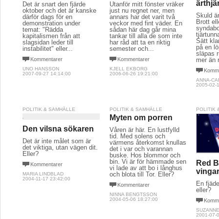
ärthjä
Det är snart den fjärde
Utanför mitt fönster vräker
oktober och det är kanske
just nu regnet ner, men
Skuld är
därför dags för en
annars har det varit två
Brott ell
demonstration under
veckor med fint väder. En
syndabo
temat: "Rädda
sådan här dag går mina
tjärtunn
kapitalismen från att
tankar till alla de som inte
Sätt kla
slagsidan leder till
har råd att ta en riktig
på en lö
instabilitet" eller...
semester och...
släpas r
Kommentarer
Kommentarer
mer än r
UNO HANSSON
KJELL EKBORG
Komme
2007-09-27 14:14:00
2006-06-26 19:21:00
ANNA-CA
2005-02-1
POLITIK & SAMHÄLLE
POLITIK & SAMHÄLLE
POLITIK
Myten om porren
Den vilsna sökaren
Våren är här. En lustfylld
tid. Med solens och
Det är inte målet som är
värmens återkomst knullas
det viktiga, utan vägen dit.
det i var och varannan
Eller?
buske. Hos blommor och
bin. Vi är för hämmade sen
Red Bu
Kommentarer
vi lade av att bo i långhus
vinga
och blota till Tor. Eller?
MARIA LINDBLAD
2004-11-17 23:42:00
En fjäder
Kommentarer
eller?
NINNA BENGTSSON
2004-05-06 18:27:00
Komme
SUZANNE
2001-07-0