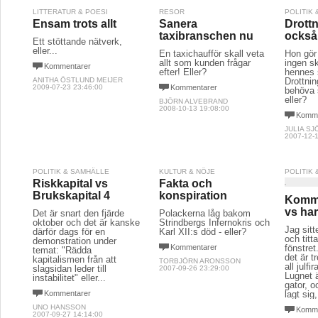
LITTERATUR & POESI
RESOR
POLITIK
Ensam trots allt
Sanera
Drott
taxibranschen nu
också
Ett stöttande nätverk,
eller...
En taxichaufför skall veta
Hon gör 
allt som kunden frågar
ingen s
Kommentarer
efter! Eller?
hennes 
ANITHA ÖSTLUND MEIJER
Drottnin
2009-07-23 23:46:00
Kommentarer
behöva s
eller?
BJÖRN ALVEBRAND
2008-10-13 19:08:00
Komme
JULIA S
2007-12-1
POLITIK & SAMHÄLLE
KULTUR & NÖJE
POLITIK
Riskkapital vs
Fakta och
Brukskapital 4
konspiration
Kommer
vs ha
Det är snart den fjärde
Polackerna låg bakom
oktober och det är kanske
Strindbergs Infernokris och
Jag sitt
därför dags för en
Karl XII:s död - eller?
och titt
demonstration under
Kommentarer
fönstret
temat: "Rädda
det är t
kapitalismen från att
TORBJÖRN ARONSSON
all julfi
slagsidan leder till
2007-09-26 23:29:00
Lugnet ä
instabilitet" eller...
gator, o
Kommentarer
lagt sig,
UNO HANSSON
Komme
2007-09-27 14:14:00