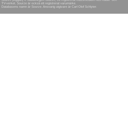
TV-verket. Sourze är också ett registrerat varumärke.
Databasens namn är Sourze. Ansvarig utgivare är Carl Olof Schlyter.