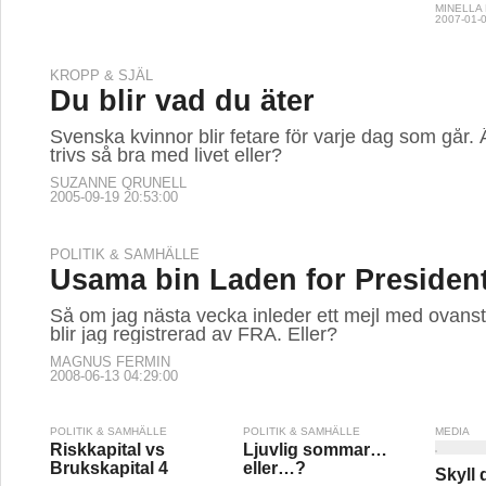
MINELLA 
2007-01-0
KROPP & SJÄL
Du blir vad du äter
Svenska kvinnor blir fetare för varje dag som går. Är
trivs så bra med livet eller?
SUZANNE QRUNELL
2005-09-19 20:53:00
POLITIK & SAMHÄLLE
Usama bin Laden for President
Så om jag nästa vecka inleder ett mejl med ovans
blir jag registrerad av FRA. Eller?
MAGNUS FERMIN
2008-06-13 04:29:00
POLITIK & SAMHÄLLE
POLITIK & SAMHÄLLE
MEDIA
Riskkapital vs
Ljuvlig sommar…
Brukskapital 4
eller…?
Skyll d