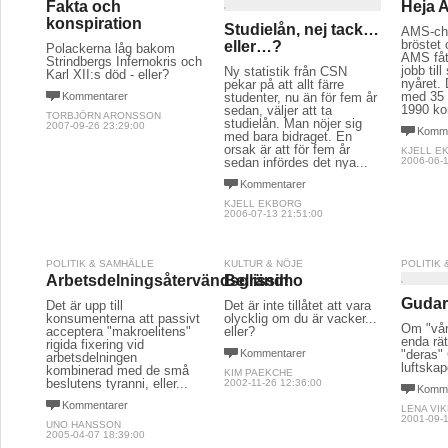
Fakta och
Heja 
konspiration
Studielån, nej tack…
AMS-che
bröstet
eller…?
Polackerna låg bakom
AMS fåt
Strindbergs Infernokris och
jobb til
Ny statistik från CSN
Karl XII:s död - eller?
nyåret. 
pekar på att allt färre
med 35 s
Kommentarer
studenter, nu än för fem år
1990 ko
sedan, väljer att ta
TORBJÖRN ARONSSON
studielån. Man nöjer sig
2007-09-26 23:29:00
Komme
med bara bidraget. En
orsak är att för fem år
KJELL E
sedan infördes det nya...
2006-06-1
Kommentarer
KJELL EKBORG
2006-07-13 21:51:00
POLITIK & SAMHÄLLE
KULTUR & NÖJE
POLITIK
Arbetsdelningsåtervändsgränd!
Bellissimo
Gudar
Det är upp till
Det är inte tillåtet att vara
konsumenterna att passivt
olycklig om du är vacker...
Om "vår
acceptera "makroelitens"
eller?
enda rät
rigida fixering vid
Kommentarer
"deras"
arbetsdelningen
luftskap
kombinerad med de små
KIM PAEKCHE
beslutens tyranni, eller...
2002-11-26 12:36:00
Komme
Kommentarer
LENA VI
2001-09-1
UNO HANSSON
2005-04-07 18:39:00