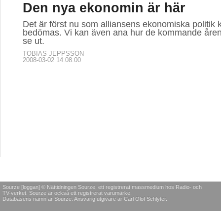
Den nya ekonomin är här
Det är först nu som alliansens ekonomiska politik
bedömas. Vi kan även ana hur de kommande åren
se ut.
TOBIAS JEPPSSON
2008-03-02 14:08:00
Sourze [loggan] © Nättidningen Sourze, ett registrerat massmedium hos Radio- och
TV-verket. Sourze är också ett registrerat varumärke.
Databasens namn är Sourze. Ansvarig utgivare är Carl Olof Schlyter.