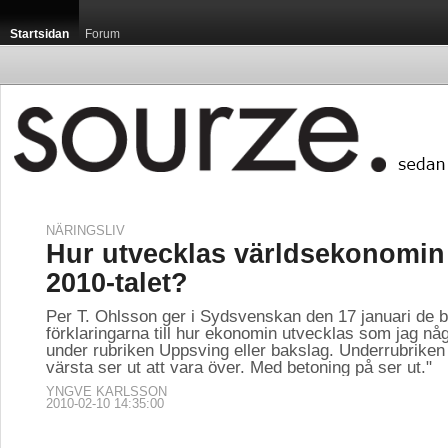
Startsidan
Forum
NÄRINGSLIV
Hur utvecklas världsekonomin
2010-talet?
Per T. Ohlsson ger i Sydsvenskan den 17 januari de 
förklaringarna till hur ekonomin utvecklas som jag någ
under rubriken Uppsving eller bakslag. Underrubriken 
värsta ser ut att vara över. Med betoning på ser ut."
YNGVE KARLSSON
2010-02-10 14:35:00