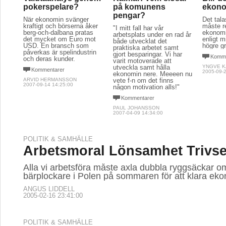
pokerspelare?
på komunens
ekon
pengar?
När ekonomin svänger
Det tal
kraftigt och börserna åker
måste r
"I mitt fall har vår
berg-och-dalbana pratas
ekonomi
arbetsplats under en rad år
det mycket om Euro mot
enligt 
både utvecklat det
USD. En bransch som
högre g
praktiska arbetet samt
påverkas är spelindustrin
gjort besparingar. Vi har
Komme
och deras kunder.
varit motoverade att
utveckla samt hålla
YNGVE 
Kommentarer
2005-09-2
ekonomin nere. Meeeen nu
ARVID HERMANSSON
vete f-n om det finns
2007-09-14 14:25:00
någon motivation alls!"
Kommentarer
PAUL JOHANSSON
2007-04-09 14:34:00
POLITIK & SAMHÄLLE
Arbetsmoral Lönsamhet Trivse
Alla vi arbetsföra måste axla dubbla ryggsäckar om 
bärplockare i Polen på sommaren för att klara ek
ANGUS LIDDELL
2005-02-16 23:41:00
POLITIK & SAMHÄLLE