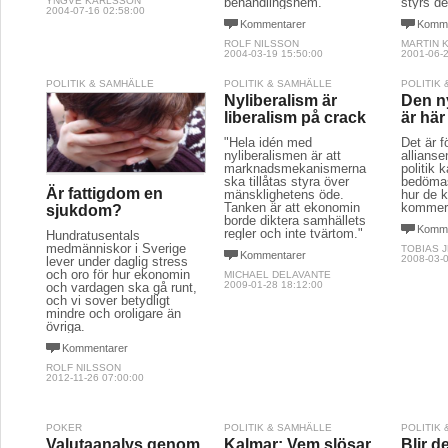
YNGVE KARLSSON
behandlingshem.
styrs de
2004-07-16 02:58:00
Kommentarer
Komme
ROLF NILSSON
MARTIN 
2004-03-19 15:50:00
2001-06-2
POLITIK & SAMHÄLLE
POLITIK & SAMHÄLLE
POLITIK
Nyliberalism är
Den n
liberalism på crack
är här
"Hela idén med
Det är 
nyliberalismen är att
allians
marknadsmekanismerna
politik
ska tillåtas styra över
bedömas
Är fattigdom en
mänsklighetens öde.
hur de 
Tanken är att ekonomin
kommer 
sjukdom?
borde diktera samhällets
Komme
regler och inte tvärtom."
Hundratusentals
medmänniskor i Sverige
TOBIAS 
Kommentarer
2008-03-0
lever under daglig stress
och oro för hur ekonomin
MICHAEL DELAVANTE
2009-01-28 18:12:00
och vardagen ska gå runt,
och vi sover betydligt
mindre och oroligare än
övriga.
Kommentarer
ROLF NILSSON
2012-11-26 07:00:00
POKER
POLITIK & SAMHÄLLE
POLITIK
Valutaanalys genom
Kalmar: Vem slösar
Blir d