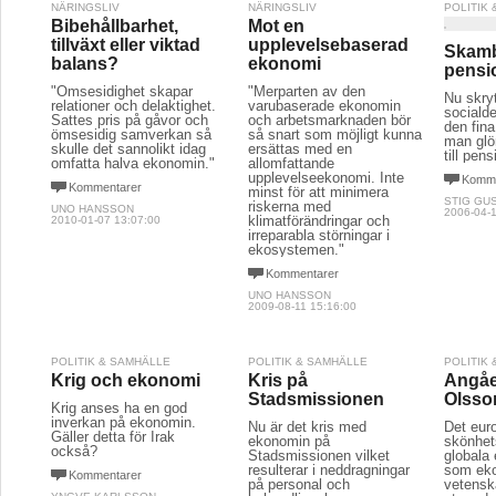
NÄRINGSLIV
NÄRINGSLIV
POLITIK
Bibehållbarhet,
Mot en
tillväxt eller viktad
upplevelsebaserad
Skambu
balans?
ekonomi
pensi
"Ömsesidighet skapar
"Merparten av den
Nu skry
relationer och delaktighet.
varubaserade ekonomin
sociald
Sattes pris på gåvor och
och arbetsmarknaden bör
den fin
ömsesidig samverkan så
så snart som möjligt kunna
man glö
skulle det sannolikt idag
ersättas med en
till pen
omfatta halva ekonomin."
allomfattande
upplevelseekonomi. Inte
Komme
Kommentarer
minst för att minimera
STIG GU
riskerna med
UNO HANSSON
2006-04-1
klimatförändringar och
2010-01-07 13:07:00
irreparabla störningar i
ekosystemen."
Kommentarer
UNO HANSSON
2009-08-11 15:16:00
POLITIK & SAMHÄLLE
POLITIK & SAMHÄLLE
POLITIK
Krig och ekonomi
Kris på
Angåe
Stadsmissionen
Olsso
Krig anses ha en god
inverkan på ekonomin.
Nu är det kris med
Det eur
Gäller detta för Irak
ekonomin på
skönhet
också?
Stadsmissionen vilket
globala 
resulterar i neddragningar
som ek
Kommentarer
på personal och
vetensk