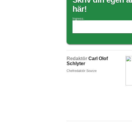
Skriv din egen ar
här!
Ingress:
Redaktör
Carl Olof
Schlyter
Chefredaktör Sourze