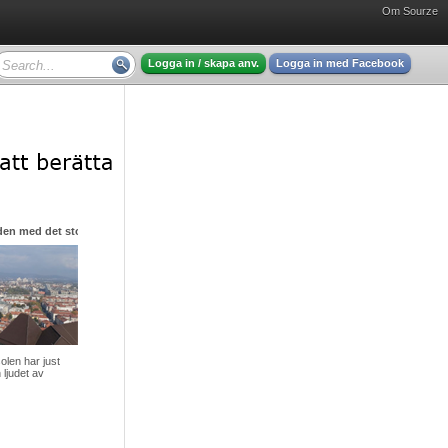
Om Sourze
Logga in / skapa anv.
Logga in med Facebook
den med det stora hjärtat
olen har just
 ljudet av