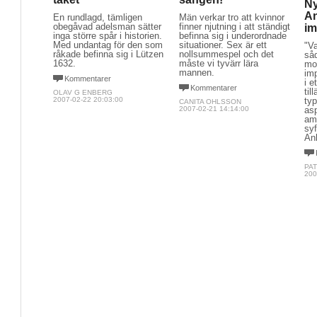
Ny
An
En rundlagd, tämligen
Män verkar tro att kvinnor
obegåvad adelsman sätter
finner njutning i att ständigt
im
inga större spår i historien.
befinna sig i underordnade
Med undantag för den som
situationer. Sex är ett
"Va
råkade befinna sig i Lützen
nollsummespel och det
såd
1632.
måste vi tyvärr lära
mo
mannen.
imp
Kommentarer
i e
Kommentarer
til
OLAV G ENBERG
2007-02-22 20:03:00
typ
CANITA OHLSSON
2007-02-21 14:14:00
as
am
syf
An
PA
200