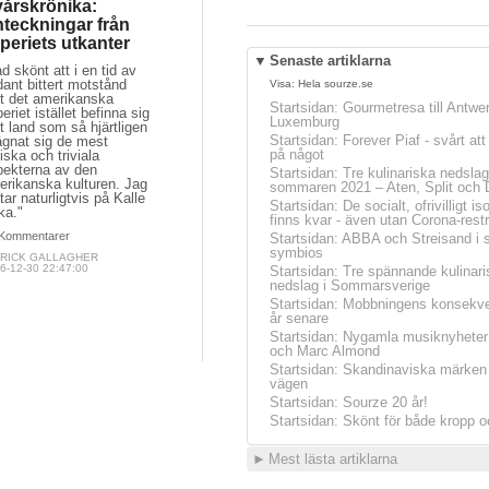
årskrönika:
teckningar från
periets utkanter
▼
Senaste artiklarna
d skönt att i en tid av
ant bittert motstånd
Visa:
Hela sourze.se
t det amerikanska
Startsidan
:
Gourmetresa till Antwe
eriet istället befinna sig
Luxemburg
tt land som så hjärtligen
Startsidan
:
Forever Piaf - svårt at
lägnat sig de mest
på något
iska och triviala
pekterna av den
Startsidan
:
Tre kulinariska nedslag
erikanska kulturen. Jag
sommaren 2021 – Aten, Split och 
tar naturligtvis på Kalle
Startsidan
:
De socialt, ofrivilligt is
ka."
finns kvar - även utan Corona-restr
Kommentarer
Startsidan
:
ABBA och Streisand i 
symbios
TRICK GALLAGHER
6-12-30 22:47:00
Startsidan
:
Tre spännande kulinari
nedslag i Sommarsverige
Startsidan
:
Mobbningens konsekve
år senare
Startsidan
:
Nygamla musiknyheter
och Marc Almond
Startsidan
:
Skandinaviska märken 
vägen
Startsidan
:
Sourze 20 år!
Startsidan
:
Skönt för både kropp o
►
Mest lästa artiklarna