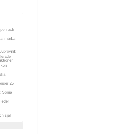
rpen och
t anmärka
Dubrovnik
olerade
iktioner
skön
ska
nser 25
: Sonia
leder
ch själ