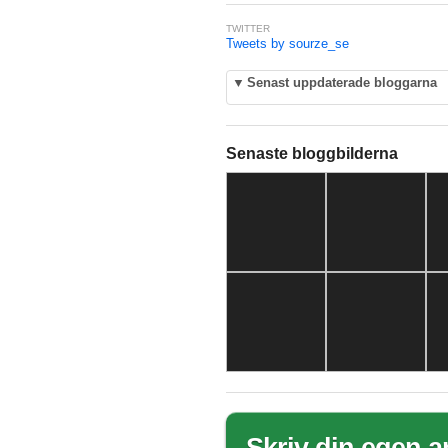
TWITTER
Tweets by sourze_se
▼
Senast uppdaterade bloggarna
Senaste bloggbilderna