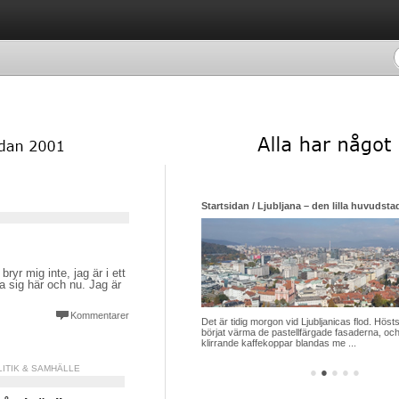
Startsidan / Ljubljana – den lilla huvudsta
ryr mig inte, jag är i ett
a sig här och nu. Jag är
Kommentarer
Det är tidig morgon vid Ljubljanicas flod. Hösts
börjat värma de pastellfärgade fasaderna, och
klirrande kaffekoppar blandas me ...
LITIK & SAMHÄLLE
●
●
●
●
●