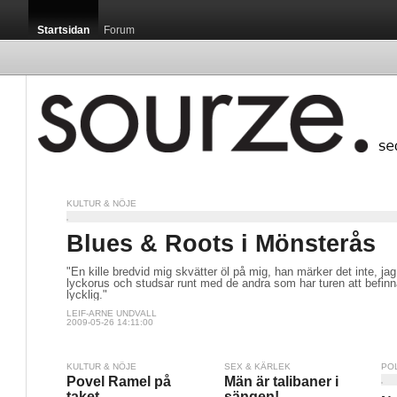
Startsidan
Forum
KULTUR & NÖJE
Blues & Roots i Mönsterås
"En kille bredvid mig skvätter öl på mig, han märker det inte, jag b
lyckorus och studsar runt med de andra som har turen att befinn
lycklig."
LEIF-ARNE UNDVALL
2009-05-26 14:11:00
KULTUR & NÖJE
SEX & KÄRLEK
PO
Povel Ramel på
Män är talibaner i
taket
sängen!