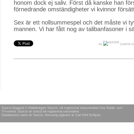
honom dock ej saliv. Först då kanske han förs
förnedrande omständigheter vi kvinnor försätt
Sex är ett nollsummespel och det måste vi ty
mannen. Vi har fått nog av talibanfasoner i 
AV
CANITA 
Sourze [loggan] © Nättidningen Sourze, ett registrerat massmedium hos Radio- och
TV-verket. Sourze är också ett registrerat varumärke.
Databasens namn är Sourze. Ansvarig utgivare är Carl Olof Schlyter.