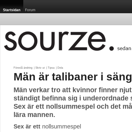
Startsidan
Forum
Föreslå ändring
| 
Skriv ut
| 
Tipsa
| 
Dela
Män är talibaner i sän
Män verkar tro att kvinnor finner njut
ständigt befinna sig i underordnade s
Sex är ett nollsummespel och det mås
lära mannen.
Sex är ett
nollsummespel