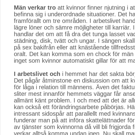
Män verkar tro
att kvinnor finner njutning i at
befinna sig i underordnade situationer. Det h
framförallt om tre områden. I arbetslivet han
lägre löner och sämre möjligheter till karriär
handlar det om att få dra det tunga lasset vad
städning, disk, tvätt och ungar. I sängen skall
på sex bakifrån eller att knästående tillfreds
oralt. Det kan komma som en chock för män
inget som kvinnor automatiskt gillar för att m
I arbetslivet och
i hemmet har det sakta börj
Det pågår åtminstone en diskussion om att kv
för låga i relation till männens. Även det fakt
sliter mest innanför hemmets väggar får anse
allmänt känt problem. I och med att det är al
kan också ett förändringsarbete påbörjas. Här
intressant sidospår att parallellt med kvinnans
funderar man på att införa skattelättnader för
av tjänster som kvinnorna då vill bli frigjorda
verkar alltså komma undan igen. Nu skall m