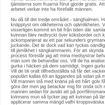
tjänsterna som fruarna förut gjorde gratis. At
arbetet verkar inte ha förefallit männen.
Nu då till det tredje området - sänghalmen. H
knäpptyst om olikheterna och ojämlikheten. V
visserligen kommit en bit från tiden där samla
kvinnan blev nedtryckt över köksbordet och kj
ackompanjerat av ett par sekunders grymtan
juckande. Det är dock vad kan tyckas oändlig
till jämlikhet i sängkammaren. För att skynd
process föreslår jag att mina medsystrar beh
män som de behandlar oss. Vill de ha analse
gurka i häcken på dem samtidigt. Ingen gurka
Vill de bli oralt tillfredsställda så får det vacke
populärt kallas 69:an liggandes på sidan på m
Vill mannen stå med knäna på ett hårt golv f
göra det men jag betackar mig för onda och 
mannen sedan för avsikt att på porrfilmsmané
kvinnans mun så tycker jag att kvinnan på läm
applicerar samma mängd valfri kroppsvätska