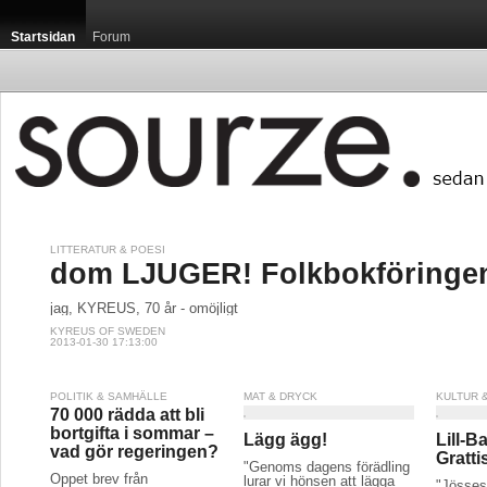
Startsidan
Forum
LITTERATUR & POESI
dom LJUGER! Folkbokföringen
jag, KYREUS, 70 år - omöjligt
KYREUS OF SWEDEN
2013-01-30 17:13:00
POLITIK & SAMHÄLLE
MAT & DRYCK
KULTUR 
70 000 rädda att bli
bortgifta i sommar –
Lägg ägg!
Lill-B
vad gör regeringen?
Gratt
"Genoms dagens förädling
Öppet brev från
lurar vi hönsen att lägga
"Jösses