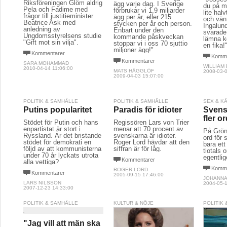
Riksföreningen Glöm aldrig
ägg varje dag. I Sverige
du på m
Pela och Fadime med
förbrukar vi 1,9 miljarder
lite halv
frågor till justitieminister
ägg per år, eller 215
och vänt
Beatrice Ask med
stycken per år och person.
Ingalund
anledning av
Enbart under den
svarade
Ungdomsstyrelsens studie
kommande påskveckan
lämna k
"Gift mot sin vilja".
stoppar vi i oss 70 sjuttio
en fika!
miljoner ägg!"
Kommentarer
Komme
Kommentarer
SARA MOHAMMAD
WILLIAM
2010-04-14 11:06:00
MATS HÄGGLÖF
2008-03-0
2009-04-03 15:07:00
POLITIK & SAMHÄLLE
POLITIK & SAMHÄLLE
SEX & K
Putins popularitet
Paradis för idioter
Svens
fler or
Stödet för Putin och hans
Regissören Lars von Trier
enpartistat är stort i
menar att 70 procent av
På Grön
Ryssland. Är det bristande
svenskarna är idioter.
ord för 
stödet för demokrati en
Roger Lord hävdar att den
bara ett
följd av att kommunisterna
siffran är för låg.
tiotals o
under 70 år lyckats utrota
egentlig
Kommentarer
alla vettiga?
Komme
ROGER LORD
Kommentarer
2005-09-15 17:46:00
JOHANNA
LARS NILSSON
2004-05-1
2007-12-23 14:33:00
POLITIK & SAMHÄLLE
KULTUR & NÖJE
POLITIK
"Jag vill att män ska