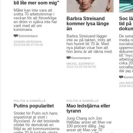
bli lite mer som mig"
Målet kan inte vara att
snitta 70 arbetstimmar i
veckan för att förverkliga
Barbra Streisand
Soc l
en dröm vi själva inte har
kommer lysa länge
tid på
varit med att om
än
dokum
konstruera.
Barbra Streisand lägger
De sena
Kommentarer
inte av på takten, trots att
media r
ZANDRA BERGMAN
hon hunnit bli 70 år. Med
socialse
2013-03-08 07:00:00
nya plattan visar hon att
uppemot
hon ännu är att räkna med.
dokumen
till "my
Kommentarer
arbetsup
cirka 20
MIKAEL BJÖRNFOT
socialby
2012-10-20 08:00:00
där jag 
Komme
JAN BRU
2009-08-1
POLITIK & SAMHÄLLE
POLITIK & SAMHÄLLE
Putins popularitet
Mao ledstjärna eller
tyrann
Stödet för Putin och hans
enpartistat är stort i
Jung Chang och Jon
Ryssland. Är det bristande
Halliday anser att Mao var
stödet för demokrati en
100 procent dålig. Jag
följd av att kommunisterna
anser att Mao var 70
under 70 år lyckats utrota