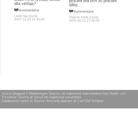
procent bra och 30 procent
alla vettiga?
dålig.
Kommentarer
Kommentarer
LARS NILSSON
YNGVE KARLSSON
2007-12-23 14:33:00
2005-08-22 17:38:00
Sourze [loggan] © Nättidningen Sourze, ett registrerat massmedium hos Radio- och
TV-verket. Sourze är också ett registrerat varumärke.
Databasens namn är Sourze. Ansvarig utgivare är Carl Olof Schlyter.